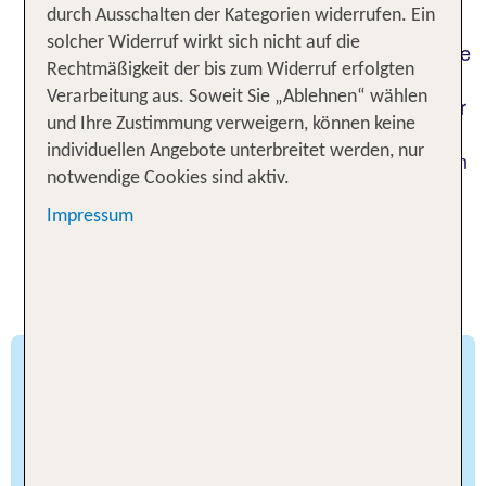
durch Ausschalten der Kategorien widerrufen. Ein
Geldbeutel das passende buchbar ist. Sehnst du
solcher Widerruf wirkt sich nicht auf die
dich nach dem urbanen Leben? Magst du die Ruhe
Rechtmäßigkeit der bis zum Widerruf erfolgten
heimeliger Dörfer oder suchst du ein Hotel an der
Verarbeitung aus. Soweit Sie „Ablehnen“ wählen
Côte d’Azur direkt am Strand? Monaco, Nizza oder
und Ihre Zustimmung verweigern, können keine
Saint-Tropez: du wirst hier sicher fündig. Mit dem
individuellen Angebote unterbreitet werden, nur
Auto, Zug oder Flugzeug ist die Wunschdestination
notwendige Cookies sind aktiv.
rasch erreicht.
Impressum
Wissenswertes für deine
Hotelsuche an der Côte d’Azur
Diese Hotels an der Côte d’Azur
erwarten dich
Die Auswahl an Unterkünften an der Côte d’Azur