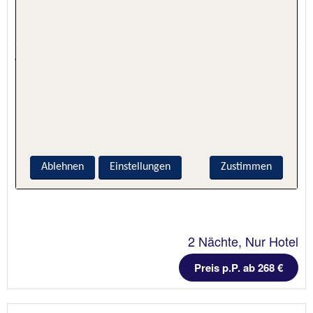
Belambra Clubs Les Criques
Hyères, Côte d'Azur, Frankreich
4.5 - 74 % Weiterempfehlung
Ablehnen
Einstellungen
Zustimmen
2 Nächte, Nur Hotel
Preis p.P. ab 268 €