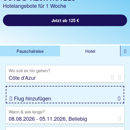
Hotelangebote für 1 Woche
Jetzt ab 125 €
Pauschalreise
Hotel
DEALS
Flug
Ferienhaus
Mietwagen
Wo soll es hin gehen?
Kreuzfahrten
Rundreisen
Ausflüge
Camper
Privattransfer
Zusatzleistungen
Flug hinzufügen
Wann & wie lange?
08.08.2026 - 05.11.2026, Beliebig