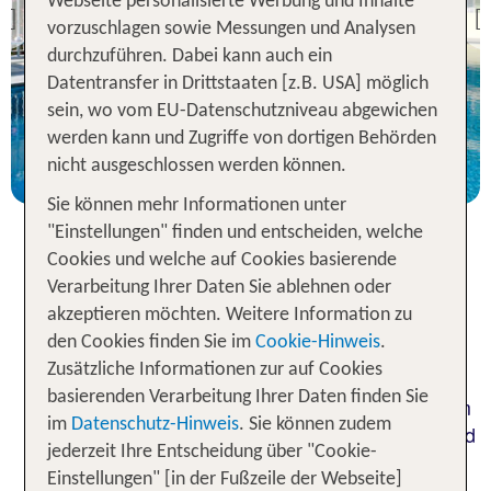
Webseite personalisierte Werbung und Inhalte
Previous
vorzuschlagen sowie Messungen und Analysen
100 % Weiterempfehlung
durchzuführen. Dabei kann auch ein
Datentransfer in Drittstaaten [z.B. USA] möglich
statt
sein, wo vom EU-Datenschutzniveau abgewichen
7 Nächte, ÜF, DZ
570 €
werden kann und Zugriffe von dortigen Behörden
p.P. ab 495 €
nicht ausgeschlossen werden können.
Sie können mehr Informationen unter
"Einstellungen" finden und entscheiden, welche
Cookies und welche auf Cookies basierende
Ein herrlicher Urlaub im Hotel an
Verarbeitung Ihrer Daten Sie ablehnen oder
akzeptieren möchten. Weitere Information zu
der Côte d’Azur
den Cookies finden Sie im
Cookie-Hinweis
.
Zusätzliche Informationen zur auf Cookies
Hotels an der Côte d’Azur greifen das reizvolle
basierenden Verarbeitung Ihrer Daten finden Sie
Image der französischen Mittelmeerküste auf. Vom
im
Datenschutz-Hinweis
. Sie können zudem
kleinen Stadthotel bis hin zum Resort im Hinterland
jederzeit Ihre Entscheidung über "Cookie-
beherbergt die französische Riviera eine Vielzahl
Einstellungen" [in der Fußzeile der Webseite]
von Unterkünften, damit für jeden Geschmack und