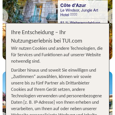
Côte d'Azur
Le Windsor, Jungle Art
Hotel
Previous
81 % Weiterempfehlung
Ihre Entscheidung – Ihr
7 Nächte, Ü, DZ
Nutzungserlebnis bei TUI.com
p.P. ab 296 €
Wir nutzen Cookies und andere Technologien, die
für Services und Funktionen auf unserer Website
notwendig sind.
Darüber hinaus und soweit Sie einwilligen und
„Zustimmen“ auswählen, können wir sowie
unsere bis zu fünf Partner als Drittanbieter
Cookies auf Ihrem Gerät setzen, andere
Technologien verwenden und personenbezogene
Daten [z. B. IP-Adresse] von Ihnen erheben und
Côte d'Azur
verarbeiten, um Ihnen auf oder neben unserer
La Bastide de LOliveraie