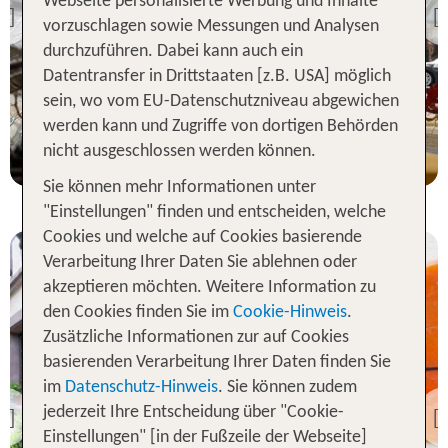
Webseite personalisierte Werbung und Inhalte
Thionville Centre
Previous
vorzuschlagen sowie Messungen und Analysen
100 % Weiterempfehlung
durchzuführen. Dabei kann auch ein
Datentransfer in Drittstaaten [z.B. USA] möglich
sein, wo vom EU-Datenschutzniveau abgewichen
2 Nächte, Ü, XX
werden kann und Zugriffe von dortigen Behörden
p.P. ab 99 €
nicht ausgeschlossen werden können.
Sie können mehr Informationen unter
"Einstellungen" finden und entscheiden, welche
Cookies und welche auf Cookies basierende
Verarbeitung Ihrer Daten Sie ablehnen oder
akzeptieren möchten. Weitere Information zu
den Cookies finden Sie im
Cookie-Hinweis
.
Zusätzliche Informationen zur auf Cookies
basierenden Verarbeitung Ihrer Daten finden Sie
im
Datenschutz-Hinweis
. Sie können zudem
Elsass/Lothringen
Le Cerf
jederzeit Ihre Entscheidung über "Cookie-
Previous
Einstellungen" [in der Fußzeile der Webseite]
100 % Weiterempfehlung