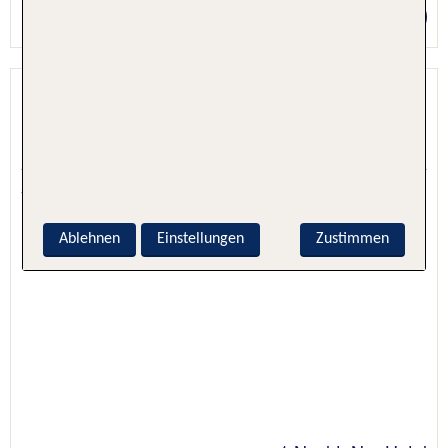
Preis p.P. ab 33 €
Cour du Corbeau Strasbourg
MGallery
Straßburg, Elsass / Lothringen, Frankreich
5.7 - 100 % Weiterempfehlung
Ablehnen
Einstellungen
Zustimmen