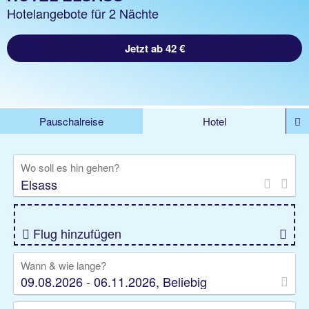
Hotelangebote für 2 Nächte
Jetzt ab 42 €
Pauschalreise
Hotel
DEALS
Flug
Ferienhaus
Mietwagen
Wo soll es hin gehen?
Kreuzfahrten
Rundreisen
Ausflüge
Camper
Privattransfer
Zusatzleistungen
Flug hinzufügen
Wann & wie lange?
09.08.2026 - 06.11.2026, Beliebig