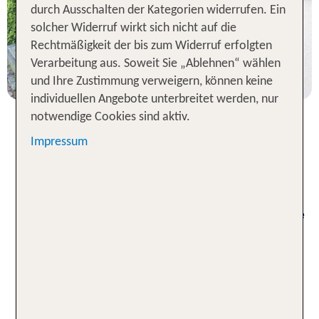
durch Ausschalten der Kategorien widerrufen. Ein
solcher Widerruf wirkt sich nicht auf die
2 Nächte, Ü, DZ
Rechtmäßigkeit der bis zum Widerruf erfolgten
p.P. ab 103 €
Verarbeitung aus. Soweit Sie „Ablehnen“ wählen
und Ihre Zustimmung verweigern, können keine
individuellen Angebote unterbreitet werden, nur
notwendige Cookies sind aktiv.
Impressum
Urlaub im Hotel im Elsass: Reise
ins historische Frankreich
Du liebst mittelalterliche Burgen und majestätische
Schlösser? Dann buche deinen Aufenthalt in einer
komfortablen Unterkunft im Elsass. Die idyllische
Region befindet sich in der französischen
Rheinebene direkt an der Grenze zu Deutschland
und der Schweiz. Sonnige Weinberge, schroffe