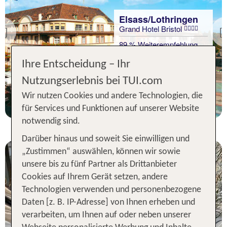
Elsass/Lothringen
Grand Hotel Bristol
Previous
89 % Weiterempfehlung
Ihre Entscheidung – Ihr
statt
2 Nächte, ÜF, DZ
52 €
Nutzungserlebnis bei TUI.com
p.P. ab 51 €
Wir nutzen Cookies und andere Technologien, die
für Services und Funktionen auf unserer Website
notwendig sind.
Darüber hinaus und soweit Sie einwilligen und
„Zustimmen“ auswählen, können wir sowie
unsere bis zu fünf Partner als Drittanbieter
Cookies auf Ihrem Gerät setzen, andere
Technologien verwenden und personenbezogene
Daten [z. B. IP-Adresse] von Ihnen erheben und
Elsass/Lothringen
verarbeiten, um Ihnen auf oder neben unserer
Best Western Plus