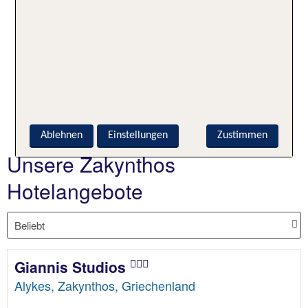
Meer so wichtig sind, liegt der größte Teil der
Unterkünfte und Hotels in Zakynthos direkt am
Meer oder nur einen kurzen Spaziergang entfernt.
Es gibt aber auch etwas höher gelegene Studios
und Hotels, die dir Zimmer mit traumhaft schönem
Panoramablick bieten. Achte einfach bei deiner
Auswahl auf die Entfernung zum Strand.
Ablehnen
Einstellungen
Zustimmen
Unsere Zakynthos
Hotelangebote
Giannis Studios
Alykes, Zakynthos, Griechenland