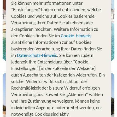
Sie können mehr Informationen unter
Zakynthos
OLEA ALL SUITE HOTEL
"Einstellungen" finden und entscheiden, welche
Cookies und welche auf Cookies basierende
Previous
91 % Weiterempfehlung
Verarbeitung Ihrer Daten Sie ablehnen oder
akzeptieren möchten. Weitere Information zu
den Cookies finden Sie im
Cookie-Hinweis
.
1 Nacht, ÜF, JS
Zusätzliche Informationen zur auf Cookies
p.P. ab 147 €
basierenden Verarbeitung Ihrer Daten finden Sie
im
Datenschutz-Hinweis
. Sie können zudem
jederzeit Ihre Entscheidung über "Cookie-
Einstellungen" [in der Fußzeile der Webseite]
durch Ausschalten der Kategorien widerrufen. Ein
solcher Widerruf wirkt sich nicht auf die
Rechtmäßigkeit der bis zum Widerruf erfolgten
Verarbeitung aus. Soweit Sie „Ablehnen“ wählen
und Ihre Zustimmung verweigern, können keine
individuellen Angebote unterbreitet werden, nur
Zakynthos
Elegance Luxury
notwendige Cookies sind aktiv.