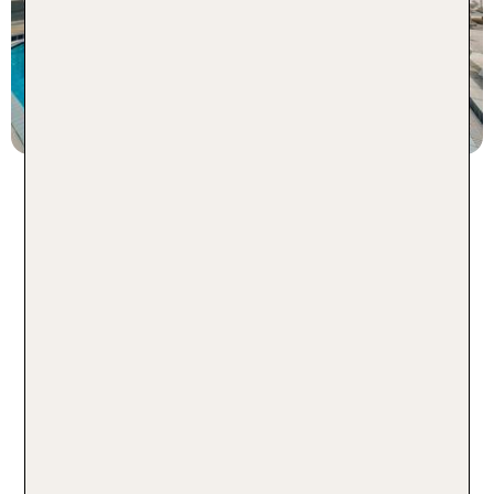
1 Nacht, HP, Su
p.P. ab 54 €
Traumurlaub im Ionischen Meer
in Hotels auf Zakynthos
Du suchst auf Zakynthos ein Hotel, das deinen
nächsten Griechenlandurlaub zum Traumurlaub
macht? Die Hotelauswahl auf der Insel Zakynthos
im Ionischen Meer ist zum Glück riesig.
Feinsandige Traumstrände mit kristallklarem
Wasser sind immer ganz in der Nähe. Du