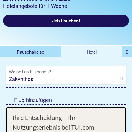
Hotelangebote für 1 Woche
Jetzt buchen!
Pauschalreise
Hotel
DEALS
Flug
Ferienhaus
Mietwagen
Wo soll es hin gehen?
Kreuzfahrten
Rundreisen
Ausflüge
Camper
Privattransfer
Zusatzleistungen
Flug hinzufügen
Wann & wie lange?
Ihre Entscheidung – Ihr
07.08.2026 - 04.11.2026, Beliebig
Nutzungserlebnis bei TUI.com