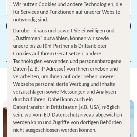
Wer reist mit?
Wir nutzen Cookies und andere Technologien, die
2 Erwachsene
für Services und Funktionen auf unserer Website
notwendig sind.
Suchen
Darüber hinaus und soweit Sie einwilligen und
„Zustimmen“ auswählen, können wir sowie
unsere bis zu fünf Partner als Drittanbieter
Filter hinzufügen
Cookies auf Ihrem Gerät setzen, andere
Technologien verwenden und personenbezogene
Daten [z. B. IP-Adresse] von Ihnen erheben und
Unsere TOP Hotelangebote für 1
verarbeiten, um Ihnen auf oder neben unserer
Webseite personalisierte Werbung und Inhalte
Woche Zakynthos
vorzuschlagen sowie Messungen und Analysen
durchzuführen. Dabei kann auch ein
Datentransfer in Drittstaaten [z.B. USA] möglich
sein, wo vom EU-Datenschutzniveau abgewichen
werden kann und Zugriffe von dortigen Behörden
nicht ausgeschlossen werden können.