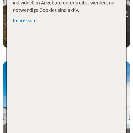
Previous
individuellen Angebote unterbreitet werden, nur
100 % Weiterempfehlung
notwendige Cookies sind aktiv.
Impressum
7 Nächte, ÜF, XX
p.P. ab 546 €
Island
Courtyard by Marriott
Reykjavik Keflavik Airport
Previous
100 % Weiterempfehlung