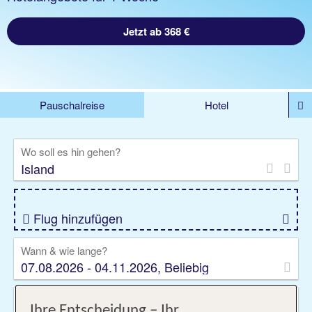
Jetzt ab 368 €
Pauschalreise
Hotel
DEALS
Flug
Ferienhaus
Mietwagen
Wo soll es hin gehen?
Kreuzfahrten
Rundreisen
Ausflüge
Camper
Privattransfer
Zusatzleistungen
Flug hinzufügen
Wann & wie lange?
07.08.2026 - 04.11.2026, Beliebig
Wer reist mit?
Ihre Entscheidung – Ihr