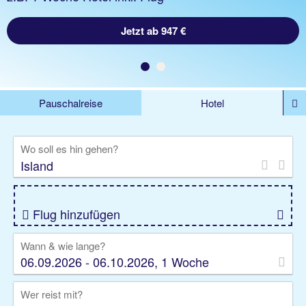
Jetzt ab 947 €
Pauschalreise
Hotel
DEALS
Flug
Ferienhaus
Mietwagen
Wo soll es hin gehen?
Kreuzfahrten
Rundreisen
Ausflüge
Camper
Privattransfer
Zusatzleistungen
Flug hinzufügen
Wann & wie lange?
06.09.2026 - 06.10.2026, 1 Woche
Wer reist mit?