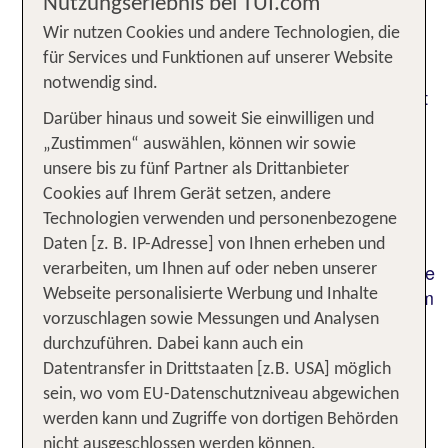
Nutzungserlebnis bei TUI.com
EIndrücken und Erlebnissen entführen.
Wir nutzen Cookies und andere Technologien, die
Spektakuläre Landschaften und
für Services und Funktionen auf unserer Website
Sehenswürdigkeiten erwarten Dich bei Deiner
notwendig sind.
Rundreise durch Island. Egal, ob in der Hauptstadt
Reykjavik, im Skaftafell-Nationalpark oder im Tal
Darüber hinaus und soweit Sie einwilligen und
der Greifvögel (Haukadalur) - mit TUI erlebst Du
„Zustimmen“ auswählen, können wir sowie
die beeindruckende Vulkaninsel von ihrer
unsere bis zu fünf Partner als Drittanbieter
schönsten Seite. Unsere Reisehinweise führen
Cookies auf Ihrem Gerät setzen, andere
Dich in einzigartige Küstenlandschaften und
Technologien verwenden und personenbezogene
Vulkanregionen. Freue Dich auf die
Daten [z. B. IP-Adresse] von Ihnen erheben und
Walbeobachtung, Polarlichter am Himmel oder eine
verarbeiten, um Ihnen auf oder neben unserer
perfekte Shopping-Tour. So machst Du aus Deinem
Webseite personalisierte Werbung und Inhalte
Island Urlaub ein rundum gelungenes
vorzuschlagen sowie Messungen und Analysen
Reiseerlebnis. Lass Dich von uns inspirieren und
durchzuführen. Dabei kann auch ein
buche jetzt Deinen perfekten Island Urlaub.
Datentransfer in Drittstaaten [z.B. USA] möglich
sein, wo vom EU-Datenschutzniveau abgewichen
werden kann und Zugriffe von dortigen Behörden
Beliebte Urlaubsziele für Deinen
nicht ausgeschlossen werden können.