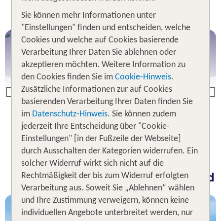
Urlaub in Island
Sie können mehr Informationen unter
"Einstellungen" finden und entscheiden, welche
Cookies und welche auf Cookies basierende
Reykjavik
Verarbeitung Ihrer Daten Sie ablehnen oder
akzeptieren möchten. Weitere Information zu
den Cookies finden Sie im
Cookie-Hinweis
.
Zusätzliche Informationen zur auf Cookies
Previous
basierenden Verarbeitung Ihrer Daten finden Sie
Selbstfahrer
Island zum Kennenlern
im
Datenschutz-Hinweis
. Sie können zudem
Reykjavik Angebote
jederzeit Ihre Entscheidung über "Cookie-
Einstellungen" [in der Fußzeile der Webseite]
durch Ausschalten der Kategorien widerrufen. Ein
9 Nächte, ÜF, DZ
solcher Widerruf wirkt sich nicht auf die
Beliebte TUI Rundreisen in Island
p.P. ab 1205 €
Rechtmäßigkeit der bis zum Widerruf erfolgten
Verarbeitung aus. Soweit Sie „Ablehnen“ wählen
und Ihre Zustimmung verweigern, können keine
individuellen Angebote unterbreitet werden, nur