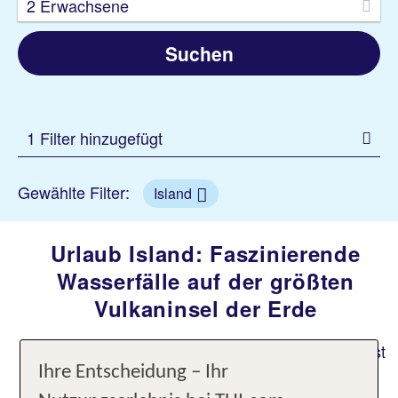
2 Erwachsene
Suchen
1 Filter hinzugefügt
Gewählte Filter:
Island
Urlaub Island: Faszinierende
Wasserfälle auf der größten
Vulkaninsel der Erde
Ob Nordlichter, Wasserfälle oder Vulkane, Island ist
reich an faszinierenden Naturereignissen. Lass
Ihre Entscheidung – Ihr
Dich in einen Island Urlaub mit vielen vielfältigen