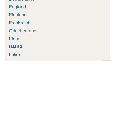
England
Finnland
Frankreich
Griechenland
Irland
Island
Italien
Niederlande
Zu
Norwegen
Sei
Österreich
Osteuropa
Portugal
Schottland
Schweden