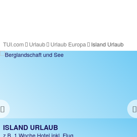
TUI.com
Urlaub
Urlaub Europa
Island Urlaub
ISLAND HOTELS
z.B. 1 Nacht ohne Flug
Jetzt ab 69 €
Previous
ISLAND URLAUB
z.B. 1 Woche Hotel inkl. Flug