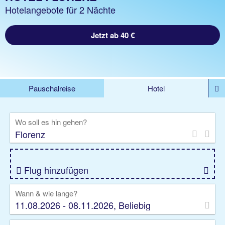
Hotelangebote für 2 Nächte
Jetzt ab 40 €
Pauschalreise
Hotel
DEALS
Flug
Ferienhaus
Mietwagen
Wo soll es hin gehen?
Kreuzfahrten
Rundreisen
Ausflüge
Camper
Privattransfer
Zusatzleistungen
Flug hinzufügen
Wann & wie lange?
11.08.2026 - 08.11.2026, Beliebig