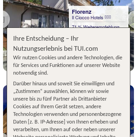
Florenz
Il Ciocco Hotels
Previous
71 % Weiterempfehlung
Ihre Entscheidung – Ihr
2 Nächte, Ü, DZ
Nutzungserlebnis bei TUI.com
p.P. ab 48 €
Wir nutzen Cookies und andere Technologien, die
für Services und Funktionen auf unserer Website
notwendig sind.
Darüber hinaus und soweit Sie einwilligen und
„Zustimmen“ auswählen, können wir sowie
unsere bis zu fünf Partner als Drittanbieter
Cookies auf Ihrem Gerät setzen, andere
Technologien verwenden und personenbezogene
Daten [z. B. IP-Adresse] von Ihnen erheben und
verarbeiten, um Ihnen auf oder neben unserer
Florenz