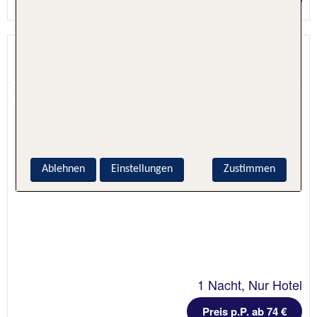
Hotel Laurus al Duomo
Florenz, Toskana, Italien
5.3 - 100 % Weiterempfehlung
Ablehnen
Einstellungen
Zustimmen
1 Nacht, Nur Hotel
Preis p.P. ab 74 €