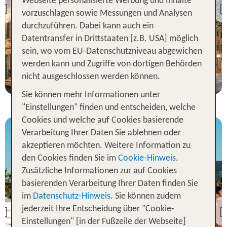
Webseite personalisierte Werbung und Inhalte
Boston
Previous
vorzuschlagen sowie Messungen und Analysen
100 % Weiterempfehlung
durchzuführen. Dabei kann auch ein
Datentransfer in Drittstaaten [z.B. USA] möglich
sein, wo vom EU-Datenschutzniveau abgewichen
2 Nächte, Ü, DZ
werden kann und Zugriffe von dortigen Behörden
p.P. ab 54 €
nicht ausgeschlossen werden können.
Sie können mehr Informationen unter
"Einstellungen" finden und entscheiden, welche
Cookies und welche auf Cookies basierende
Verarbeitung Ihrer Daten Sie ablehnen oder
akzeptieren möchten. Weitere Information zu
den Cookies finden Sie im
Cookie-Hinweis
.
Zusätzliche Informationen zur auf Cookies
basierenden Verarbeitung Ihrer Daten finden Sie
im
Datenschutz-Hinweis
. Sie können zudem
Florenz
Park Hotel
jederzeit Ihre Entscheidung über "Cookie-
Previous
Einstellungen" [in der Fußzeile der Webseite]
100 % Weiterempfehlung