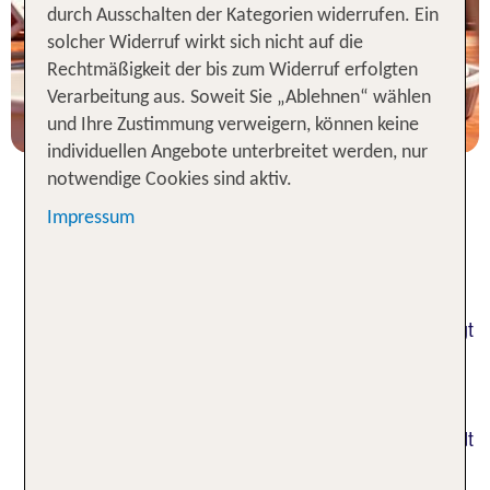
durch Ausschalten der Kategorien widerrufen. Ein
solcher Widerruf wirkt sich nicht auf die
2 Nächte, Ü, XX
Rechtmäßigkeit der bis zum Widerruf erfolgten
p.P. ab 58 €
Verarbeitung aus. Soweit Sie „Ablehnen“ wählen
und Ihre Zustimmung verweigern, können keine
individuellen Angebote unterbreitet werden, nur
notwendige Cookies sind aktiv.
Impressum
Verbringe deinen Urlaub in
diesen Hotels in Florenz
Rund 275 Kilometer nördlich von Rom entfernt liegt
Florenz in der Toskana. Das historische Zentrum
der Stadt muss sich keinesfalls vor Rom
verstecken, deshalb halten sich vor allem im
Sommer mehr Touristen als Florentiner in der Stadt
auf. Wer ein gutes Hotel in Florenz sucht, sollte