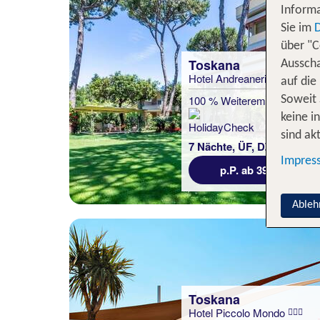
Informa
Sie im
über "C
Toskana
Ausscha
Hotel Andreaneri
auf die
100 % Weiterempfehlung
Soweit 
keine i
statt
sind akt
7 Nächte, ÜF, DZ
434 €
Impres
p.P. ab 391 €
Ableh
Toskana
Hotel Piccolo Mondo