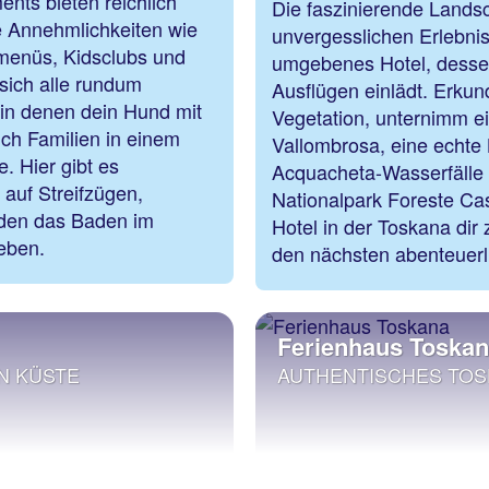
ts bieten reichlich
Die faszinierende Landsc
he Annehmlichkeiten wie
unvergesslichen Erlebni
rmenüs, Kidsclubs und
umgebenes Hotel, dess
 sich alle rundum
Ausflügen einlädt. Erkun
 in denen dein Hund mit
Vegetation, unternimm e
ich Familien in einem
Vallombrosa, eine echte 
. Hier gibt es
Acquacheta-Wasserfälle
 auf Streifzügen,
Nationalpark Foreste Case
rden das Baden im
Hotel in der Toskana dir
ieben.
den nächsten abenteuerl
Ferienhaus Toska
N KÜSTE
AUTHENTISCHES TOS