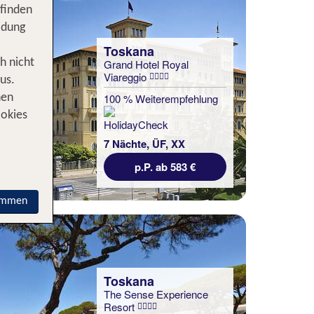
 finden
idung
Toskana
h nicht
Grand Hotel Royal
Viareggio
us.
100 % Weiterempfehlung
nen
ookies
7 Nächte, ÜF, XX
p.P. ab 583 €
immen
Toskana
The Sense Experience
Resort