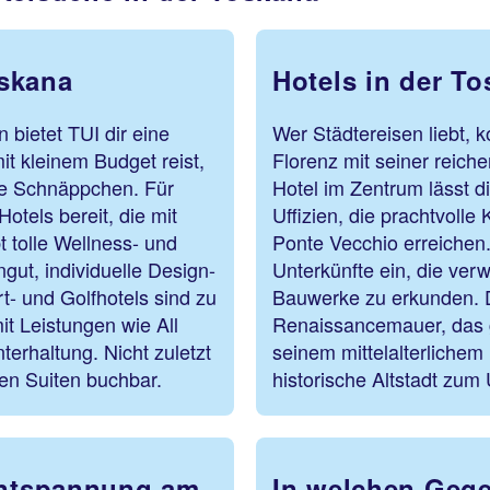
oskana
Hotels in der To
 bietet TUI dir eine
Wer Städtereisen liebt,
it kleinem Budget reist,
Florenz mit seiner reiche
he Schnäppchen. Für
Hotel im Zentrum lässt d
otels bereit, die mit
Uffizien, die prachtvolle
 tolle Wellness- und
Ponte Vecchio erreichen.
gut, individuelle Design-
Unterkünfte ein, die ver
- und Golfhotels sind zu
Bauwerke zu erkunden. Da
t Leistungen wie All
Renaissancemauer, das ge
terhaltung. Nicht zuletzt
seinem mittelalterlichem
ten Suiten buchbar.
historische Altstadt zu
 Entspannung am
In welchen Gege