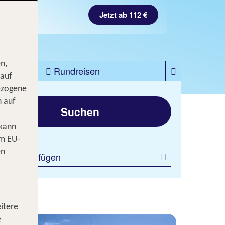
Jetzt ab 112 €
n,
zfahrten
Rundreisen
 auf
ezogene
gen
n auf
Suchen
 kann
om EU-
en
ilter hinzufügen
itere
e