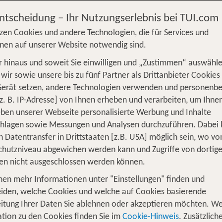
Entscheidung – Ihr Nutzungserlebnis bei TUI.com
zen Cookies und andere Technologien, die für Services und
nen auf unserer Website notwendig sind.
 hinaus und soweit Sie einwilligen und „Zustimmen“ auswähle
S
Flug
Ferienhaus
Mietwagen
Kreu
wir sowie unsere bis zu fünf Partner als Drittanbieter Cookies
Gerät setzen, andere Technologien verwenden und personenb
üge
Camper
Privattransfer
Zusatzleistun
z. B. IP-Adresse] von Ihnen erheben und verarbeiten, um Ihne
ben unserer Webseite personalisierte Werbung und Inhalte
Flug hinzufügen
chlagen sowie Messungen und Analysen durchzuführen. Dabei
n Datentransfer in Drittstaaten [z.B. USA] möglich sein, wo v
Wer reist mit?
hutzniveau abgewichen werden kann und Zugriffe von dortig
F
2 Erwachsene
en nicht ausgeschlossen werden können.
nen mehr Informationen unter "Einstellungen" finden und
für 1 Woche Toskana
iden, welche Cookies und welche auf Cookies basierende
itung Ihrer Daten Sie ablehnen oder akzeptieren möchten. We
tion zu den Cookies finden Sie im
Cookie-Hinweis
. Zusätzlich