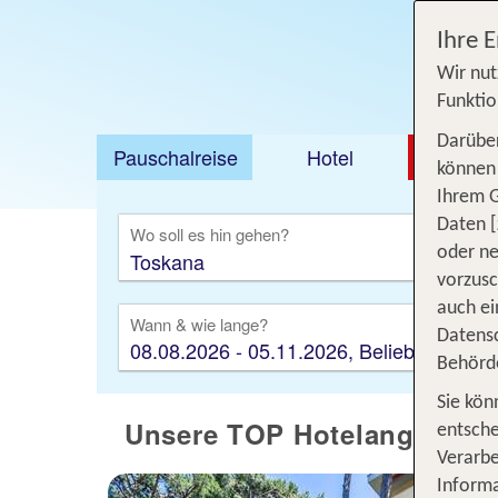
Ihre 
Wir nut
Funktio
Darüber
Pauschalreise
Hotel
DEAL
können 
Ihrem 
Ausfl
Daten [
Wo soll es hin gehen?
oder ne
vorzus
auch ei
Wann & wie lange?
Datensc
08.08.2026 - 05.11.2026, Beliebig
Behörd
Sie kön
Unsere TOP Hotelangebote 
entsche
Verarbe
Informa