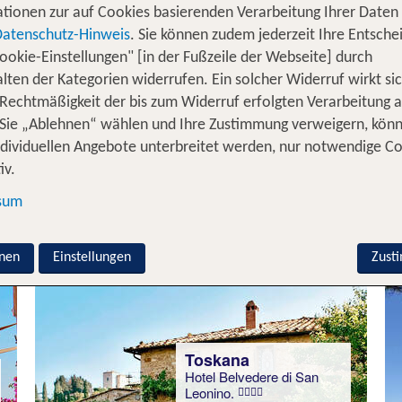
tionen zur auf Cookies basierenden Verarbeitung Ihrer Daten
Datenschutz-Hinweis
. Sie können zudem jederzeit Ihre Entsche
ookie-Einstellungen" [in der Fußzeile der Webseite] durch
Toskana
lten der Kategorien widerrufen. Ein solcher Widerruf wirkt sic
Park Hotel Marinetta -
Beach & Spa
 Rechtmäßigkeit der bis zum Widerruf erfolgten Verarbeitung a
96 % Weiterempfehlung
Sie „Ablehnen“ wählen und Ihre Zustimmung verweigern, kön
ndividuellen Angebote unterbreitet werden, nur notwendige C
statt
iv.
7 Nächte, ÜF, DZ
532 €
sum
p.P. ab 451 €
nen
Einstellungen
Zust
Toskana
Hotel Belvedere di San
Leonino.