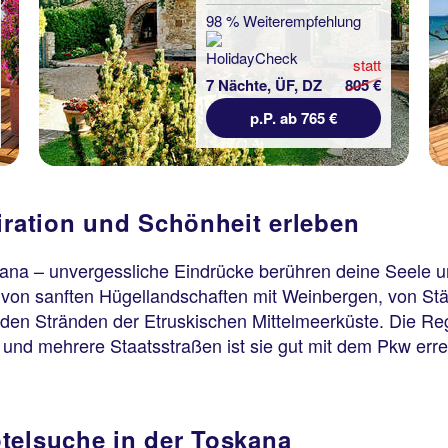
98 % Weiterempfehlung
statt
7 Nächte, ÜF, DZ
805 €
p.P. ab 765 €
iration und Schönheit erleben
kana – unvergessliche Eindrücke berühren deine Seele u
von sanften Hügellandschaften mit Weinbergen, von Städt
den Stränden der Etruskischen Mittelmeerküste. Die Reg
 A1 und mehrere Staatsstraßen ist sie gut mit dem Pkw er
telsuche in der Toskana