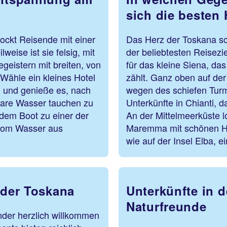
sich die besten 
ockt Reisende mit einer
Das Herz der Toskana sch
eise ist sie felsig, mit
der beliebtesten Reiseziel
geistern mit breiten, von
für das kleine Siena, da
ähle ein kleines Hotel
zählt. Ganz oben auf der 
d und genieße es, nach
wegen des schiefen Turm
klare Wasser tauchen zu
Unterkünfte in Chianti, 
 dem Boot zu einer der
An der Mittelmeerküste l
 vom Wasser aus
Maremma mit schönen Hot
wie auf der Insel Elba, 
 der Toskana
Unterkünfte in d
Naturfreunde
nder herzlich willkommen