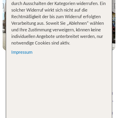
Oriana Suites Verona
durch Ausschalten der Kategorien widerrufen. Ein
Previous
solcher Widerruf wirkt sich nicht auf die
100 % Weiterempfehlung
Rechtmäßigkeit der bis zum Widerruf erfolgten
Verarbeitung aus. Soweit Sie „Ablehnen“ wählen
3 Nächte, Ü, DZ
und Ihre Zustimmung verweigern, können keine
individuellen Angebote unterbreitet werden, nur
p.P. ab 132 €
notwendige Cookies sind aktiv.
Impressum
Hotels in Bibione: herrliche Tage
in Norditalien
Per Flugzeug, mit dem Auto oder dem Zug reist du
zu deinem Hotel in Bibione im idyllischen Venetien.
Hier hast du die Chance, als Gast im Urlaub einen
beeindruckenden Teil Venetiens direkt am Meer zu