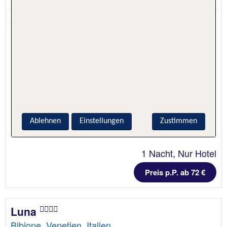
Bibione, Venetien, Italien
5.7 - 99 % Weiterempfehlung
Ablehnen
Einstellungen
Zustimmen
1 Nacht, Nur Hotel
Preis p.P. ab 72 €
Luna
Bibione, Venetien, Italien