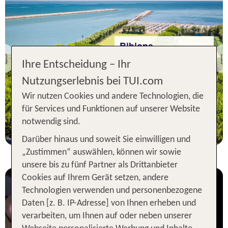
Bibione
Hotel San Giorgio
Previous
Ihre Entscheidung – Ihr
97 % Weiterempfehlung
Nutzungserlebnis bei TUI.com
statt
Wir nutzen Cookies und andere Technologien, die
3 Nächte, ÜF, DZ
210 €
für Services und Funktionen auf unserer Website
p.P. ab 190 €
notwendig sind.
Darüber hinaus und soweit Sie einwilligen und
„Zustimmen“ auswählen, können wir sowie
unsere bis zu fünf Partner als Drittanbieter
Cookies auf Ihrem Gerät setzen, andere
Technologien verwenden und personenbezogene
Daten [z. B. IP-Adresse] von Ihnen erheben und
verarbeiten, um Ihnen auf oder neben unserer