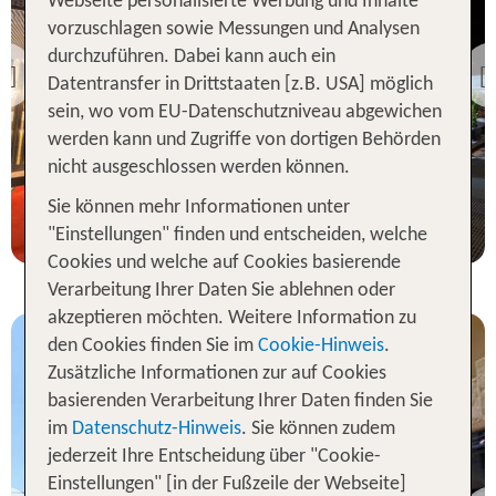
Webseite personalisierte Werbung und Inhalte
Bibione
vorzuschlagen sowie Messungen und Analysen
CAVALLO Hotel Noventa
durchzuführen. Dabei kann auch ein
di Piave
Previous
Datentransfer in Drittstaaten [z.B. USA] möglich
100 % Weiterempfehlung
sein, wo vom EU-Datenschutzniveau abgewichen
werden kann und Zugriffe von dortigen Behörden
nicht ausgeschlossen werden können.
3 Nächte, ÜF, XX
Sie können mehr Informationen unter
p.P. ab 122 €
"Einstellungen" finden und entscheiden, welche
Cookies und welche auf Cookies basierende
Verarbeitung Ihrer Daten Sie ablehnen oder
akzeptieren möchten. Weitere Information zu
den Cookies finden Sie im
Cookie-Hinweis
.
Zusätzliche Informationen zur auf Cookies
basierenden Verarbeitung Ihrer Daten finden Sie
im
Datenschutz-Hinweis
. Sie können zudem
jederzeit Ihre Entscheidung über "Cookie-
Einstellungen" [in der Fußzeile der Webseite]
Bibione