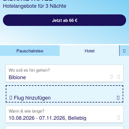
Hotelangebote für 3 Nächte
Jetzt ab 66 €
Pauschalreise
Hotel
DEALS
Flug
Ferienhaus
Mietwagen
Wo soll es hin gehen?
Kreuzfahrten
Rundreisen
Ausflüge
Camper
Privattransfer
Zusatzleistungen
Flug hinzufügen
Wann & wie lange?
10.08.2026 - 07.11.2026, Beliebig