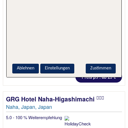
1 Nacht, Nur Hotel
Ablehnen
Einstellungen
Zustimmen
Preis p.P. ab 29 €
GRG Hotel Naha-Higashimachi
Naha, Japan, Japan
5.0 - 100 % Weiterempfehlung