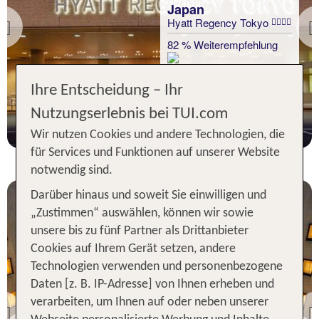
Japan
Hyatt Regency Tokyo
Previous
82 % Weiterempfehlung
Ihre Entscheidung – Ihr
3 Nächte, Ü, XX
Nutzungserlebnis bei TUI.com
p.P. ab 419 €
Wir nutzen Cookies und andere Technologien, die
für Services und Funktionen auf unserer Website
notwendig sind.
Darüber hinaus und soweit Sie einwilligen und
„Zustimmen“ auswählen, können wir sowie
unsere bis zu fünf Partner als Drittanbieter
Cookies auf Ihrem Gerät setzen, andere
Technologien verwenden und personenbezogene
Daten [z. B. IP-Adresse] von Ihnen erheben und
Japan
verarbeiten, um Ihnen auf oder neben unserer
Okura Tokyo Bay