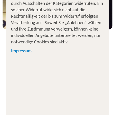
durch Ausschalten der Kategorien widerrufen. Ein
3 Nächte, Ü, XX
solcher Widerruf wirkt sich nicht auf die
p.P. ab 221 €
Rechtmäßigkeit der bis zum Widerruf erfolgten
Verarbeitung aus. Soweit Sie „Ablehnen“ wählen
und Ihre Zustimmung verweigern, können keine
individuellen Angebote unterbreitet werden, nur
notwendige Cookies sind aktiv.
Erlebe Tradition und Moderne:
Impressum
Hotels in Japan
Wenn du ein Hotel in Japan buchen möchtest,
kannst du aus einer Vielzahl an Unterkünften
wählen. Sparfüchse übernachten gern in einem
preisgünstigen Kapselhotel in Japan, während
anspruchsvolle Reisende sich lieber für eines von
Japans 5-Sterne-Hotels entscheiden, in dem sie
umfassenden Komfort, besonders