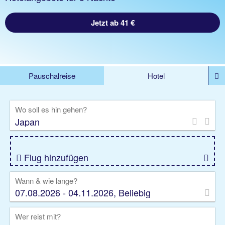
Jetzt ab 41 €
Pauschalreise
Hotel
DEALS
Flug
Ferienhaus
Mietwagen
Wo soll es hin gehen?
Kreuzfahrten
Rundreisen
Ausflüge
Camper
Privattransfer
Zusatzleistungen
Flug hinzufügen
Wann & wie lange?
07.08.2026 - 04.11.2026, Beliebig
Wer reist mit?