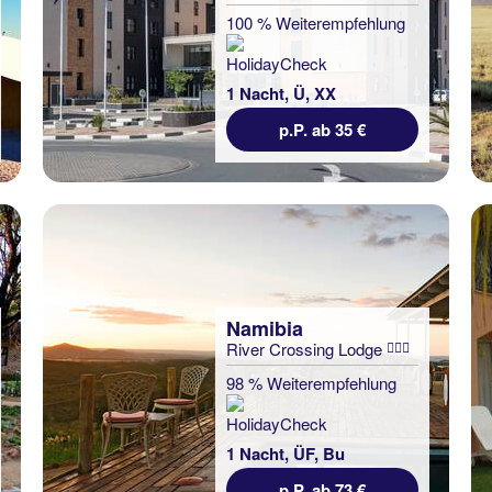
100 % Weiterempfehlung
1 Nacht, Ü, XX
p.P. ab 35 €
Namibia
River Crossing Lodge
98 % Weiterempfehlung
1 Nacht, ÜF, Bu
p.P. ab 73 €