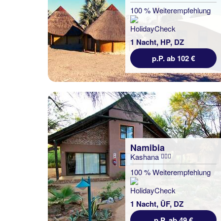
100 % Weiterempfehlung
1 Nacht, HP, DZ
p.P. ab 102 €
Namibia
Kashana
100 % Weiterempfehlung
1 Nacht, ÜF, DZ
p.P. ab 49 €