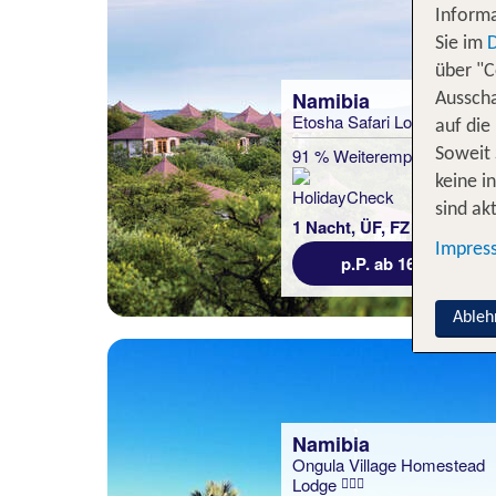
Informa
Sie im
über "C
Namibia
Ausscha
Etosha Safari Lodge
auf die
91 % Weiterempfehlung
Soweit 
keine i
sind akt
1 Nacht, ÜF, FZ
Impres
p.P. ab 167 €
Ableh
Namibia
Ongula Village Homestead
Lodge