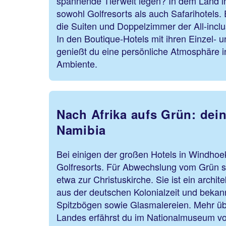
spannende Tierwelt legen? In dem Land in
sowohl Golfresorts als auch Safarihotels.
die Suiten und Doppelzimmer der All-inclu
In den Boutique-Hotels mit ihren Einzel-
genießt du eine persönliche Atmosphäre in
Ambiente.
Nach Afrika aufs Grün: dein
Namibia
Bei einigen der großen Hotels in Windhoe
Golfresorts. Für Abwechslung vom Grün so
etwa zur Christuskirche. Sie ist ein archi
aus der deutschen Kolonialzeit und bekann
Spitzbögen sowie Glasmalereien. Mehr übe
Landes erfährst du im Nationalmuseum v