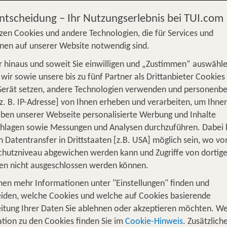
Entscheidung – Ihr Nutzungserlebnis bei TUI.com
zen Cookies und andere Technologien, die für Services und
nen auf unserer Website notwendig sind.
 hinaus und soweit Sie einwilligen und „Zustimmen“ auswähle
S
Flug
Ferienhaus
Mietwagen
Kreu
wir sowie unsere bis zu fünf Partner als Drittanbieter Cookies
Gerät setzen, andere Technologien verwenden und personenb
üge
Camper
Privattransfer
Zusatzleistun
z. B. IP-Adresse] von Ihnen erheben und verarbeiten, um Ihne
ben unserer Webseite personalisierte Werbung und Inhalte
Flug hinzufügen
chlagen sowie Messungen und Analysen durchzuführen. Dabei
n Datentransfer in Drittstaaten [z.B. USA] möglich sein, wo v
Wer reist mit?
hutzniveau abgewichen werden kann und Zugriffe von dortig
F
2 Erwachsene
en nicht ausgeschlossen werden können.
nen mehr Informationen unter "Einstellungen" finden und
für 1 Woche Namibia
iden, welche Cookies und welche auf Cookies basierende
itung Ihrer Daten Sie ablehnen oder akzeptieren möchten. We
tion zu den Cookies finden Sie im
Cookie-Hinweis
. Zusätzlich