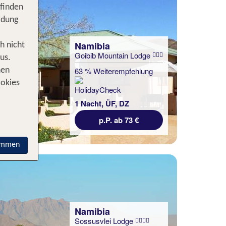
 finden
idung
Namibia
h nicht
Goibib Mountain Lodge
us.
63 % Weiterempfehlung
nen
ookies
1 Nacht, ÜF, DZ
p.P. ab 73 €
immen
Namibia
Sossusvlei Lodge