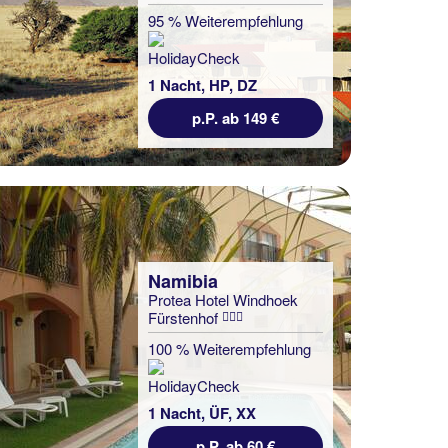
95 % Weiterempfehlung
1 Nacht, HP, DZ
p.P. ab 149 €
Namibia
Protea Hotel Windhoek
Fürstenhof
100 % Weiterempfehlung
1 Nacht, ÜF, XX
p.P. ab 60 €