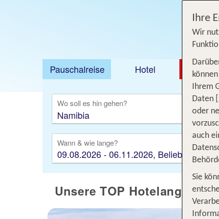
Ihre 
Wir nut
Funktio
Darüber
Pauschalreise
Hotel
DEAL
können 
Ihrem 
Ausfl
Daten [
Wo soll es hin gehen?
oder ne
vorzus
auch ei
Wann & wie lange?
Datensc
09.08.2026 - 06.11.2026, Beliebig
Behörd
Sie kön
Unsere TOP Hotelangebote 
entsche
Verarbe
Informa