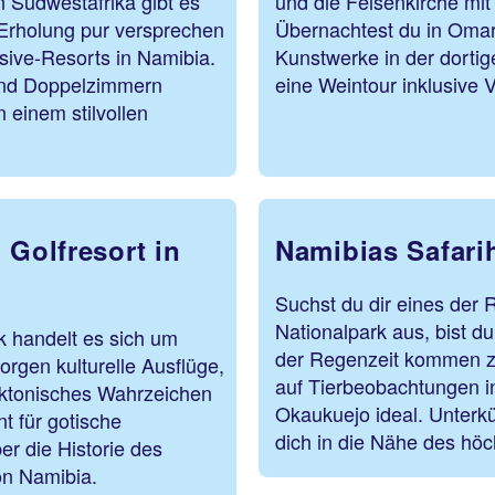
 Südwestafrika gibt es
und die Felsenkirche mit
 Erholung pur versprechen
Übernachtest du in Omaru
sive-Resorts in Namibia.
Kunstwerke in der dortig
 und Doppelzimmern
eine Weintour inklusi
 einem stilvollen
 Golfresort in
Namibias Safari
Suchst du dir eines der 
Nationalpark aus, bist d
k handelt es sich um
der Regenzeit kommen zu
rgen kulturelle Ausflüge,
auf Tierbeobachtungen i
tektonisches Wahrzeichen
Okaukuejo ideal. Unterk
t für gotische
dich in die Nähe des hö
r die Historie des
on Namibia.