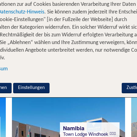
tionen zur auf Cookies basierenden Verarbeitung Ihrer Daten
Datenschutz-Hinweis
. Sie können zudem jederzeit Ihre Entsche
ookie-Einstellungen" [in der Fußzeile der Webseite] durch
Namibia
lten der Kategorien widerrufen. Ein solcher Widerruf wirkt sic
We Kebi Safari Lodge
 Rechtmäßigkeit der bis zum Widerruf erfolgten Verarbeitung a
100 % Weiterempfehlung
Sie „Ablehnen“ wählen und Ihre Zustimmung verweigern, kön
ndividuellen Angebote unterbreitet werden, nur notwendige C
iv.
1 Nacht, HP, Bu
sum
p.P. ab 119 €
nen
Einstellungen
Zust
Namibia
Town Lodge Windhoek