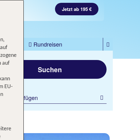
Jetzt ab 195 €
n,
zfahrten
Rundreisen
 auf
ezogene
gen
n auf
Suchen
 kann
om EU-
en
ilter hinzufügen
itere
e