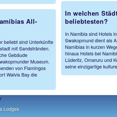
In welchen Städ
amibias All-
beliebtesten?
In Namibia sind Hotels i
Swakopmund dient als A
r beliebt sind Unterkünfte
Namibias in kurzen Wege
stadt mit Sandstränden.
hinaus Hotels bei Namib
ische Gebäude
Lüderitz, Omaruru und 
 Swakopmunder Museum.
seine einzigartige kulturel
usenden von Flamingos
rt Walvis Bay die
ia Lodges