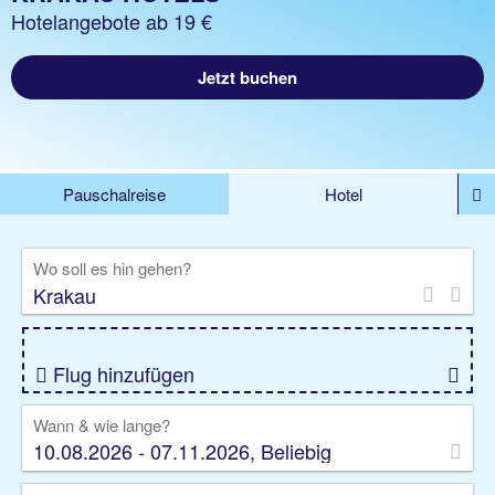
Hotelangebote ab 19 €
Jetzt buchen
Pauschalreise
Hotel
DEALS
Flug
Ferienhaus
Mietwagen
Wo soll es hin gehen?
Kreuzfahrten
Rundreisen
Ausflüge
Camper
Privattransfer
Zusatzleistungen
Flug hinzufügen
Wann & wie lange?
10.08.2026 - 07.11.2026, Beliebig