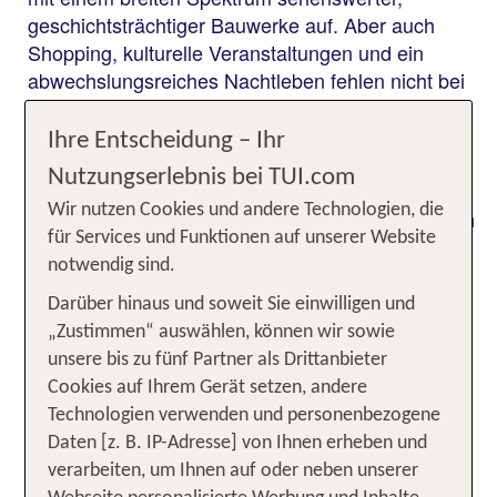
geschichtsträchtiger Bauwerke auf. Aber auch
Shopping, kulturelle Veranstaltungen und ein
abwechslungsreiches Nachtleben fehlen nicht bei
einem Besuch der drittgrößten Stadt Polens.
Herzstück der pulsierenden Metropole ist "Rynek
Ihre Entscheidung – Ihr
Glowny" - der Hauptplatz in der gut erhaltenen
Nutzungserlebnis bei TUI.com
Krakauer Altstadt. Zahlreiche Bars und Cafés rund
Wir nutzen Cookies und andere Technologien, die
um den Platz laden zum Verweilen und Bestaunen
für Services und Funktionen auf unserer Website
der prächtigen Gebäude an - natürlich darf ein
notwendig sind.
Besuch der berühmten Marienkirche nicht fehlen -
sie gehört neben den legendären Krakauer
Darüber hinaus und soweit Sie einwilligen und
Tuchhallen oder dem Königsschloss auf dem
„Zustimmen“ auswählen, können wir sowie
Wawelhügel zu den Wahrzeichen von Krakau.
unsere bis zu fünf Partner als Drittanbieter
Neugierig geworden? Hotels in Krakau für kleines
Cookies auf Ihrem Gerät setzen, andere
und großes Budget können sicher und schnell auf
Technologien verwenden und personenbezogene
tui.com gebucht werden.
Daten [z. B. IP-Adresse] von Ihnen erheben und
verarbeiten, um Ihnen auf oder neben unserer
Die beliebtesten Hotelangebote