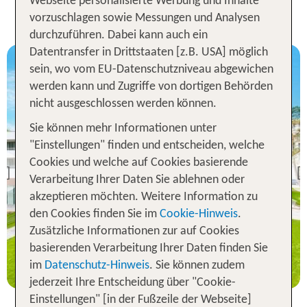
Webseite personalisierte Werbung und Inhalte
für Krakau
vorzuschlagen sowie Messungen und Analysen
durchzuführen. Dabei kann auch ein
Datentransfer in Drittstaaten [z.B. USA] möglich
sein, wo vom EU-Datenschutzniveau abgewichen
werden kann und Zugriffe von dortigen Behörden
nicht ausgeschlossen werden können.
Sie können mehr Informationen unter
"Einstellungen" finden und entscheiden, welche
Krakau
Cookies und welche auf Cookies basierende
Interferie Medical Spa
Previous
Verarbeitung Ihrer Daten Sie ablehnen oder
82 % Weiterempfehlung
akzeptieren möchten. Weitere Information zu
den Cookies finden Sie im
Cookie-Hinweis
.
statt
Zusätzliche Informationen zur auf Cookies
1 Nacht, ÜF, DZ
32 €
basierenden Verarbeitung Ihrer Daten finden Sie
p.P. ab 27 €
im
Datenschutz-Hinweis
. Sie können zudem
jederzeit Ihre Entscheidung über "Cookie-
Einstellungen" [in der Fußzeile der Webseite]