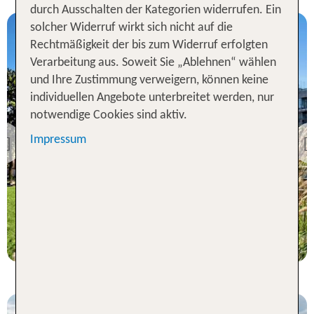
durch Ausschalten der Kategorien widerrufen. Ein
solcher Widerruf wirkt sich nicht auf die
Rechtmäßigkeit der bis zum Widerruf erfolgten
Verarbeitung aus. Soweit Sie „Ablehnen“ wählen
und Ihre Zustimmung verweigern, können keine
individuellen Angebote unterbreitet werden, nur
Krakau
notwendige Cookies sind aktiv.
Sopot Marriott Resort &
Spa
Impressum
Previous
100 % Weiterempfehlung
1 Nacht, Ü, XX
p.P. ab 57 €