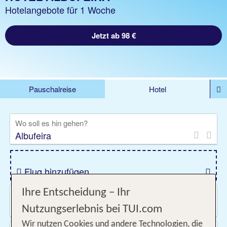
Hotelangebote für 1 Woche
Jetzt ab 98 €
Pauschalreise
Hotel
DEALS
Flug
Ferienhaus
Mietwagen
Wo soll es hin gehen?
Kreuzfahrten
Rundreisen
Ausflüge
Camper
Privattransfer
Zusatzleistungen
Flug hinzufügen
Ihre Entscheidung – Ihr
Wann & wie lange?
09.08.2026 - 06.11.2026, Beliebig
Nutzungserlebnis bei TUI.com
Wir nutzen Cookies und andere Technologien, die