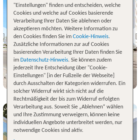
"Einstellungen" finden und entscheiden, welche
Cookies und welche auf Cookies basierende
Verarbeitung Ihrer Daten Sie ablehnen oder
Albufeira
akzeptieren möchten. Weitere Information zu
Hotel Dunamar
den Cookies finden Sie im
Cookie-Hinweis
.
Previous
93 % Weiterempfehlung
Zusätzliche Informationen zur auf Cookies
basierenden Verarbeitung Ihrer Daten finden Sie
im
Datenschutz-Hinweis
. Sie können zudem
7 Nächte, Ü, Ap
jederzeit Ihre Entscheidung über "Cookie-
p.P. ab 172 €
Einstellungen" [in der Fußzeile der Webseite]
durch Ausschalten der Kategorien widerrufen. Ein
solcher Widerruf wirkt sich nicht auf die
Rechtmäßigkeit der bis zum Widerruf erfolgten
Verarbeitung aus. Soweit Sie „Ablehnen“ wählen
und Ihre Zustimmung verweigern, können keine
individuellen Angebote unterbreitet werden, nur
notwendige Cookies sind aktiv.