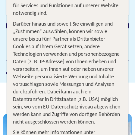
Wer reist mit?
für Services und Funktionen auf unserer Website
2 Erwachsene
notwendig sind.
Suchen
Darüber hinaus und soweit Sie einwilligen und
„Zustimmen“ auswählen, können wir sowie
unsere bis zu fünf Partner als Drittanbieter
Cookies auf Ihrem Gerät setzen, andere
1 Filter hinzugefügt
Technologien verwenden und personenbezogene
Daten [z. B. IP-Adresse] von Ihnen erheben und
verarbeiten, um Ihnen auf oder neben unserer
Gewählte Filter:
Albufeira
Webseite personalisierte Werbung und Inhalte
vorzuschlagen sowie Messungen und Analysen
Unsere TOP Hotelangebote für 1
durchzuführen. Dabei kann auch ein
Datentransfer in Drittstaaten [z.B. USA] möglich
Woche Albufeira
sein, wo vom EU-Datenschutzniveau abgewichen
werden kann und Zugriffe von dortigen Behörden
nicht ausgeschlossen werden können.
Sie können mehr Informationen unter