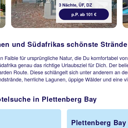
3 Nächte, ÜF, DZ
p.P. ab 101 €
hen und Südafrikas schönste Stränd
 Faible für ursprüngliche Natur, die Du komfortabel vo
üdafrika genau das richtige Urlaubsziel für Dich. Der be
r Garden Route. Diese schlängelt sich unter anderem an d
ndstrände, herrliche Lagunen, üppige Wälder und eine vie
telsuche in Plettenberg Bay
Plettenberg Bay 