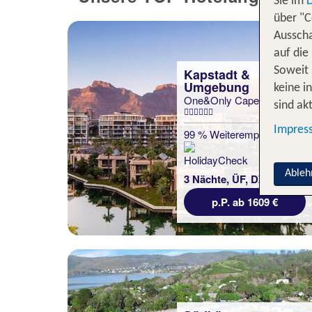
Sie im
über "C
Ausscha
auf die
Soweit 
Kapstadt &
Umgebung
keine i
One&Only Cape Town
sind akt
Impres
99 % Weiterempfehlung
Ableh
3 Nächte, ÜF, DZ
p.P. ab 1609 €