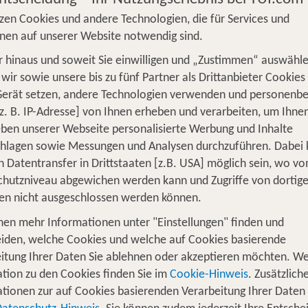
zen Cookies und andere Technologien, die für Services und
nen auf unserer Website notwendig sind.
 hinaus und soweit Sie einwilligen und „Zustimmen“ auswähle
wir sowie unsere bis zu fünf Partner als Drittanbieter Cookies
S
Flug
Ferienhaus
Mietwagen
Kreu
Gerät setzen, andere Technologien verwenden und personenb
z. B. IP-Adresse] von Ihnen erheben und verarbeiten, um Ihne
üge
Camper
Privattransfer
Zusatzleistun
ben unserer Webseite personalisierte Werbung und Inhalte
chlagen sowie Messungen und Analysen durchzuführen. Dabei
Flug hinzufügen
n Datentransfer in Drittstaaten [z.B. USA] möglich sein, wo v
hutzniveau abgewichen werden kann und Zugriffe von dortig
en nicht ausgeschlossen werden können.
Wer reist mit?
1
2 Erwachsene
nen mehr Informationen unter "Einstellungen" finden und
iden, welche Cookies und welche auf Cookies basierende
itung Ihrer Daten Sie ablehnen oder akzeptieren möchten. We
tion zu den Cookies finden Sie im
Cookie-Hinweis
. Zusätzlich
tionen zur auf Cookies basierenden Verarbeitung Ihrer Daten
ür 3 Nächte Plettenberg Bay