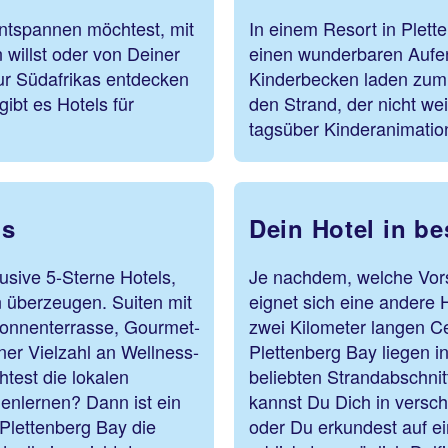
entspannen möchtest, mit
In einem Resort in Plett
 willst oder von Deiner
einen wunderbaren Aufent
tur Südafrikas entdecken
Kinderbecken laden zum 
ibt es Hotels für
den Strand, der nicht wei
tagsüber Kinderanimation
ls
Dein Hotel in b
usive 5-Sterne Hotels,
Je nachdem, welche Vors
n überzeugen. Suiten mit
eignet sich eine andere 
 Sonnenterrasse, Gourmet-
zwei Kilometer langen Ce
ner Vielzahl an Wellness-
Plettenberg Bay liegen 
test die lokalen
beliebten Strandabschnit
enlernen? Dann ist ein
kannst Du Dich in versc
Plettenberg Bay die
oder Du erkundest auf e