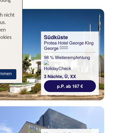
idung
h nicht
us.
nen
Südküste
ookies
Protea Hotel George King
George
98 % Weiterempfehlung
immen
3 Nächte, Ü, XX
p.P. ab 167 €