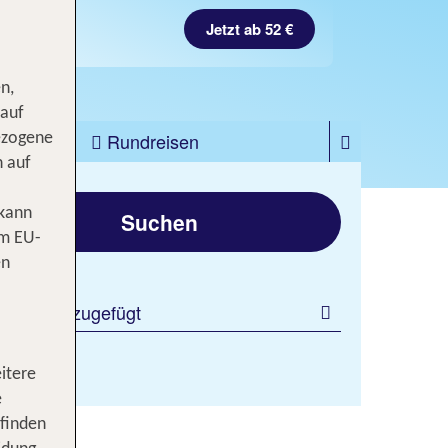
Jetzt ab 52 €
n,
 auf
zfahrten
Rundreisen
ezogene
n auf
gen
 kann
Suchen
om EU-
en
 Filter hinzugefügt
itere
e
 finden