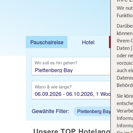
Wir nut
Funktio
Darüber
können 
Pauschalreise
Hotel
DEAL
Ihrem 
Daten [
Ausfl
oder ne
Wo soll es hin gehen?
vorzus
auch ei
Datensc
Behörd
Wann & wie lange?
06.09.2026 - 06.10.2026, 1 Woche
Sie kön
entsche
Gewählte Filter:
Plettenberg Bay
Verarbe
Informa
Informa
Unsere TOP Hotelangebote f