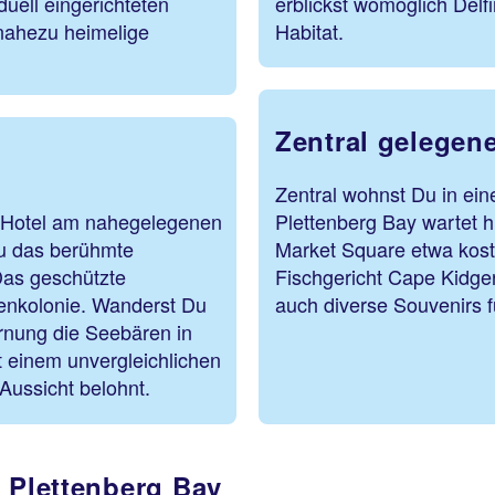
duell eingerichteten
erblickst womöglich Delf
 nahezu heimelige
Habitat.
Zentral gelegen
Zentral wohnst Du in ein
n Hotel am nahegelegenen
Plettenberg Bay wartet h
u das berühmte
Market Square etwa koste
Das geschützte
Fischgericht Cape Kidger
renkolonie. Wanderst Du
auch diverse Souvenir
rnung die Seebären in
t einem unvergleichlichen
Aussicht belohnt.
n Plettenberg Bay