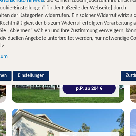
Datenschutz-Hinweis
. Sie können zudem jederzeit Ihre Entsche
ookie-Einstellungen" [in der Fußzeile der Webseite] durch
lten der Kategorien widerrufen. Ein solcher Widerruf wirkt sic
 Rechtmäßigkeit der bis zum Widerruf erfolgten Verarbeitung a
Sie „Ablehnen“ wählen und Ihre Zustimmung verweigern, kön
Kapstadt &
ndividuellen Angebote unterbreitet werden, nur notwendige C
Umgebung
iv.
Protea Stellenbosch
sum
87 % Weiterempfehlung
nen
Einstellungen
Zust
3 Nächte, ÜF, XX
p.P. ab 204 €