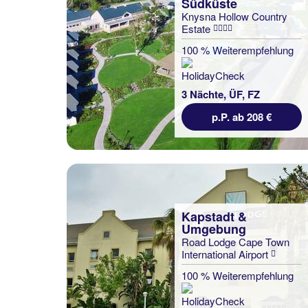
Südküste
Knysna Hollow Country
Estate
100 % Weiterempfehlung
3 Nächte, ÜF, FZ
p.P. ab 208 €
Kapstadt &
Umgebung
Road Lodge Cape Town
International Airport
100 % Weiterempfehlung