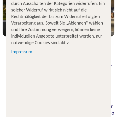
durch Ausschalten der Kategorien widerrufen. Ein
solcher Widerruf wirkt sich nicht auf die
1 Nacht, Ü, XX
Rechtmäßigkeit der bis zum Widerruf erfolgten
p.P. ab 50 €
Verarbeitung aus. Soweit Sie „Ablehnen“ wählen
und Ihre Zustimmung verweigern, können keine
individuellen Angebote unterbreitet werden, nur
notwendige Cookies sind aktiv.
Impressum
Hotels in Orlando: Fantastische
Themenparks und floridianischer
Großstadtflair
Bist du ein begeisterter Besucher von
Erlebnisparks? Oder sehnst du dich nach der
faszinierenden Vielfalt einer Stadt, die zu den
bekanntesten Großstädten in den USA zählt? Dann
sollte dein Reiseziel Orlando, Florida, sein! Egal, ob