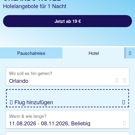
Hotelangebote für 1 Nacht
Jetzt ab 19 €
Pauschalreise
Hotel
DEALS
Flug
Ferienhaus
Mietwagen
Wo soll es hin gehen?
Kreuzfahrten
Rundreisen
Ausflüge
Camper
Privattransfer
Zusatzleistungen
Flug hinzufügen
Wann & wie lange?
11.08.2026 - 08.11.2026, Beliebig