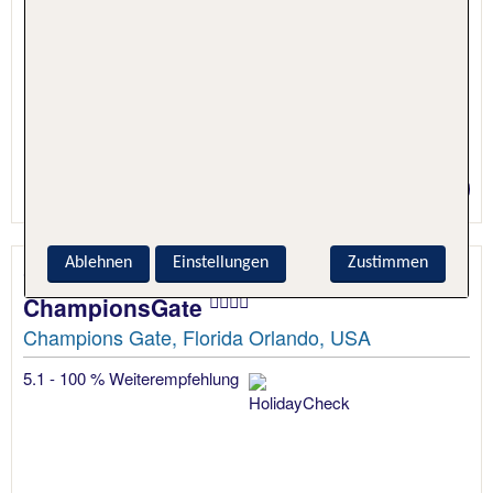
1 Nacht, Nur Hotel
Preis p.P. ab 53 €
Ablehnen
Einstellungen
Zustimmen
Omni Orlando Resort at
ChampionsGate
Champions Gate, Florida Orlando, USA
5.1 - 100 % Weiterempfehlung