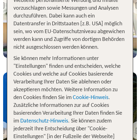
Webseite personalisierte Werbung und Inhalte
Airport
Previous
vorzuschlagen sowie Messungen und Analysen
100 % Weiterempfehlung
durchzuführen. Dabei kann auch ein
Datentransfer in Drittstaaten [z.B. USA] möglich
sein, wo vom EU-Datenschutzniveau abgewichen
1 Nacht, ÜF, XX
werden kann und Zugriffe von dortigen Behörden
p.P. ab 49 €
nicht ausgeschlossen werden können.
Sie können mehr Informationen unter
"Einstellungen" finden und entscheiden, welche
Cookies und welche auf Cookies basierende
Verarbeitung Ihrer Daten Sie ablehnen oder
akzeptieren möchten. Weitere Information zu
den Cookies finden Sie im
Cookie-Hinweis
.
Zusätzliche Informationen zur auf Cookies
basierenden Verarbeitung Ihrer Daten finden Sie
Florida
im
Datenschutz-Hinweis
. Sie können zudem
Courtyard Orlando Airport
jederzeit Ihre Entscheidung über "Cookie-
Previous
Einstellungen" [in der Fußzeile der Webseite]
100 % Weiterempfehlung