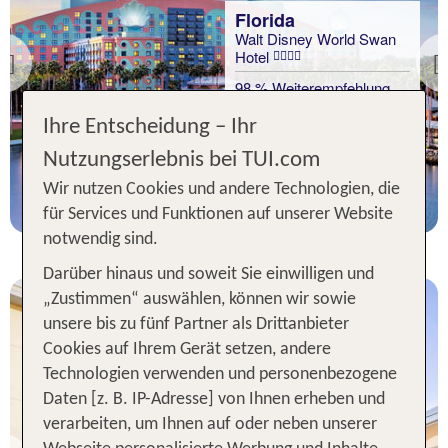
Florida
Walt Disney World Swan
Hotel
Previous
98 % Weiterempfehlung
Ihre Entscheidung – Ihr
1 Nacht, Ü, HA
Nutzungserlebnis bei TUI.com
p.P. ab 97 €
Wir nutzen Cookies und andere Technologien, die
für Services und Funktionen auf unserer Website
notwendig sind.
Darüber hinaus und soweit Sie einwilligen und
„Zustimmen“ auswählen, können wir sowie
unsere bis zu fünf Partner als Drittanbieter
Cookies auf Ihrem Gerät setzen, andere
Technologien verwenden und personenbezogene
Daten [z. B. IP-Adresse] von Ihnen erheben und
Florida
verarbeiten, um Ihnen auf oder neben unserer
Comfort Suites Orlando