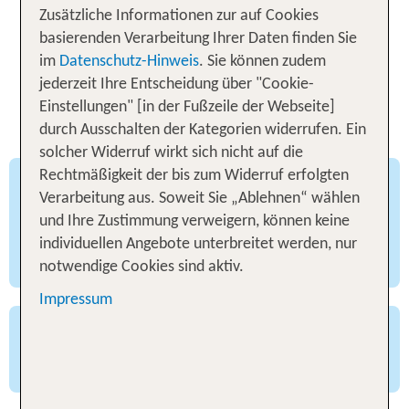
vom Tagungsraum bis zum Outdoor-Event das
Zusätzliche Informationen zur auf Cookies
passende Ambiente findet und die kulinarischen
basierenden Verarbeitung Ihrer Daten finden Sie
Highlights arrangiert.
im
Datenschutz-Hinweis
. Sie können zudem
jederzeit Ihre Entscheidung über "Cookie-
Gute Gründe für Tagungen mit
Einstellungen" [in der Fußzeile der Webseite]
TUI GroupTravel Sales
durch Ausschalten der Kategorien widerrufen. Ein
solcher Widerruf wirkt sich nicht auf die
- Neue Eindrücke und gemeinsame Erlebnisse
Rechtmäßigkeit der bis zum Widerruf erfolgten
verbinden nachhaltig und fördern Teamgeist und
Verarbeitung aus. Soweit Sie „Ablehnen“ wählen
Geschäftsbeziehungen.
und Ihre Zustimmung verweigern, können keine
individuellen Angebote unterbreitet werden, nur
- Schreiben Sie uns:
gruppen@tui.de
notwendige Cookies sind aktiv.
Impressum
- Mit Abstand vom Arbeitsalltag ist der Kopf frei
für neue Eindrücke und Erkenntnisse.