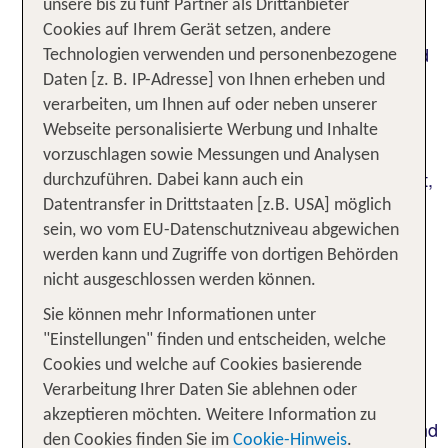
Programm sind
unsere bis zu fünf Partner als Drittanbieter
Cookies auf Ihrem Gerät setzen, andere
Tagen, feiern, motivieren. Weit weg vom Alltag und
Technologien verwenden und personenbezogene
vor ungewohnt schöner Kulisse entwickeln sich
Daten [z. B. IP-Adresse] von Ihnen erheben und
frische Ideen, ungewöhnliche Perspektiven und
verarbeiten, um Ihnen auf oder neben unserer
ganz neue Wege des Miteinanders. Tagen Sie in
Webseite personalisierte Werbung und Inhalte
einem Umfeld, in dem alles anders ist als gewohnt
vorzuschlagen sowie Messungen und Analysen
und erleben Sie, wie Leistungsreserven mobilisiert,
durchzuführen. Dabei kann auch ein
Geschäftsbeziehungen gefestigt und neue
Datentransfer in Drittstaaten [z.B. USA] möglich
Lösungen für altbekannte Probleme gefunden
sein, wo vom EU-Datenschutzniveau abgewichen
werden. Unser erfahrenes Team plant und
werden kann und Zugriffe von dortigen Behörden
organisiert jedes gewünschte Detail. Die Anreise
nicht ausgeschlossen werden können.
inkl. Flug und Airporttransfers und die
Sie können mehr Informationen unter
Hotelbuchung über TUI GroupTravel Sales, den
"Einstellungen" finden und entscheiden, welche
Rest übernehmen die Spezialisten im Club direkt!
Cookies und welche auf Cookies basierende
Nach der Buchung stellen wir Ihnen einen
Verarbeitung Ihrer Daten Sie ablehnen oder
persönlichen Kontakt her, der für Sie ein
akzeptieren möchten. Weitere Information zu
individuelles Rahmenprogramm maßschneidert und
den Cookies finden Sie im
Cookie-Hinweis
.