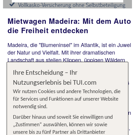
Mietwagen Madeira: Mit dem Auto
die Freiheit entdecken
Madeira, die "Blumeninsel" im Atlantik, ist ein Juwel
der Natur und Vielfalt. Mit ihrer dramatischen
Landschaft aus steilen Klippen, üppigen Wäldern
und terrassierten Hügeln ist sie ein Paradies für
Ihre Entscheidung – Ihr
Naturliebhaber und Abenteurer. Die Insel, Teil
Portugals, besticht durch ihr mildes Klima, das das
Nutzungserlebnis bei TUI.com
ganze Jahr über angenehm ist. Die Hauptstadt
Wir nutzen Cookies und andere Technologien, die
Funchal bietet ein lebendiges Zentrum mit
für Services und Funktionen auf unserer Website
traditionellen Märkten, historischen Gebäuden und
notwendig sind.
gemütlichen Cafés. Die Küstenlinie ist gesäumt von
Darüber hinaus und soweit Sie einwilligen und
malerischen Dörfern, die sich harmonisch in die
„Zustimmen“ auswählen, können wir sowie
bergige Landschaft einfügen. Entlang der Levadas,
unsere bis zu fünf Partner als Drittanbieter