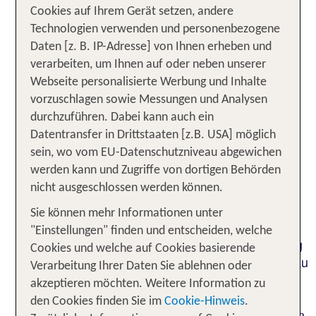
den traditionellen Bewässerungskanälen, können
Cookies auf Ihrem Gerät setzen, andere
Wanderer die faszinierende Flora und Fauna
Technologien verwenden und personenbezogene
erkunden. Vulkanische Strände und kristallklares
Daten [z. B. IP-Adresse] von Ihnen erheben und
Wasser laden zum Baden und Wassersport
verarbeiten, um Ihnen auf oder neben unserer
ein. Madeira ist auch für ihre reiche Kultur und
Webseite personalisierte Werbung und Inhalte
Geschichte bekannt. Die lokale Küche verwöhnt
vorzuschlagen sowie Messungen und Analysen
Dich mit frischen Meeresfrüchten, exotischen
durchzuführen. Dabei kann auch ein
Früchten und köstlichen Weinen.
Datentransfer in Drittstaaten [z.B. USA] möglich
Tipps für eine stressfreie
sein, wo vom EU-Datenschutzniveau abgewichen
werden kann und Zugriffe von dortigen Behörden
Mietwagenerfahrung auf Madeira
nicht ausgeschlossen werden können.
Auf Madeira gibt es einige Besonderheiten zu
Sie können mehr Informationen unter
beachten. Aufgrund der bergigen und
"Einstellungen" finden und entscheiden, welche
kurvenreichen Straßen ist es ratsam, ein Fahrzeug
Cookies und welche auf Cookies basierende
mit ausreichend Leistung und guter Fahrstabilität zu
Verarbeitung Ihrer Daten Sie ablehnen oder
wählen. Außerdem solltest Du die örtlichen
akzeptieren möchten. Weitere Information zu
Verkehrsregeln und Besonderheiten
den Cookies finden Sie im
Cookie-Hinweis
.
berücksichtigen, wie zum Beispiel die häufig engen