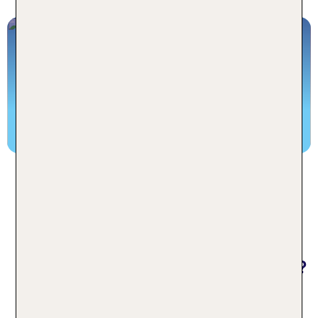
7 angesagte Hotspots für Madeira
Keine Insel im nördlichen Atlantik ist so
facettenreich wie diese Insel
Jetzt entdecken
Häufige gestellte Fragen zu
Mietwagen Madeira
Gibt es Mautstraßen auf Madeira?
Nein, es gibt keine Mautstraßen auf Madeira.
Selbst die moderne zweispurige Autobahn, die