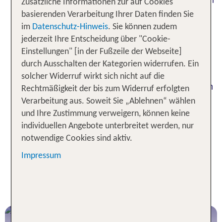
Zusätzliche Informationen zur auf Cookies
Straßen und begrenzten Parkmöglichkeiten in den
basierenden Verarbeitung Ihrer Daten finden Sie
Städten. Wenn Du einen Mietwagen auf Madeira
im
Datenschutz-Hinweis
. Sie können zudem
buchst, solltest Du auch sicherstellen, dass Du
jederzeit Ihre Entscheidung über "Cookie-
angemessen abgesichert bist, insbesondere für
Einstellungen" [in der Fußzeile der Webseite]
Schäden auf unbefestigten Straßen oder in
durch Ausschalten der Kategorien widerrufen. Ein
bergigen Gebieten. Es ist zudem ratsam, den
solcher Widerruf wirkt sich nicht auf die
Mietwagen im Voraus zu reservieren, besonders in
Rechtmäßigkeit der bis zum Widerruf erfolgten
der Hochsaison. Mit ein wenig Vorbereitung wird
Verarbeitung aus. Soweit Sie „Ablehnen“ wählen
Dein Roadtrip auf Madeira zu einem
und Ihre Zustimmung verweigern, können keine
unvergesslichen Erlebnis!
individuellen Angebote unterbreitet werden, nur
notwendige Cookies sind aktiv.
Autovermietung von TUI - Unser
Impressum
RUNDUM-SORGLOS-
VERSPRECHEN: