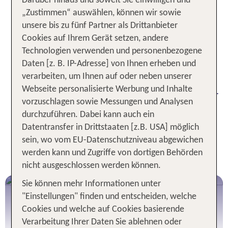
Kanaren, aber dennoch eine Insel der Vielfalt, von
Darüber hinaus und soweit Sie einwilligen und
den üppigen Lorbeerwäldern des Garajonay-
„Zustimmen“ auswählen, können wir sowie
Nationalparks bis zu den abgelegenen Buchten an
unsere bis zu fünf Partner als Drittanbieter
der Küste. Ein Mietwagen ermöglicht Dir, alle
Cookies auf Ihrem Gerät setzen, andere
Facetten dieser Insel zu entdecken. Tauche ein in
Technologien verwenden und personenbezogene
die landschaftliche Schönheit mit malerischen und
Daten [z. B. IP-Adresse] von Ihnen erheben und
außergewöhnlich schönen Aussichtspunkten,
verarbeiten, um Ihnen auf oder neben unserer
historischen Stätten und versteckten Naturjuwelen.
Webseite personalisierte Werbung und Inhalte
vorzuschlagen sowie Messungen und Analysen
durchzuführen. Dabei kann auch ein
Dein Mietwagen von TUI - Unser
Datentransfer in Drittstaaten [z.B. USA] möglich
RUNDUM-SORGLOS-
sein, wo vom EU-Datenschutzniveau abgewichen
VERSPRECHEN:
werden kann und Zugriffe von dortigen Behörden
nicht ausgeschlossen werden können.
Sie können mehr Informationen unter
"Einstellungen" finden und entscheiden, welche
Cookies und welche auf Cookies basierende
Verarbeitung Ihrer Daten Sie ablehnen oder