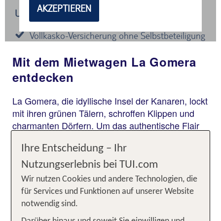
Mit dem Mietwagen La Gomera
entdecken
La Gomera, die idyllische Insel der Kanaren, lockt
mit ihren grünen Tälern, schroffen Klippen und
charmanten Dörfern. Um das authentische Flair
dieser kleinen Perle im Atlantik zu erleben, ist ein
Ihre Entscheidung – Ihr
Leihwagen der ideale Reisebegleiter.
Nutzungserlebnis bei TUI.com
Freiheit pur: Warum ein Mietwagen
Wir nutzen Cookies und andere Technologien, die
auf La Gomera unverzichtbar ist
für Services und Funktionen auf unserer Website
notwendig sind.
La Gomera ist zwar die zweitkleinste Insel der