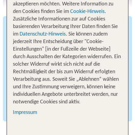
akzeptieren möchten. Weitere Information zu
den Cookies finden Sie im
Cookie-Hinweis
.
Zusätzliche Informationen zur auf Cookies
renommierte Partner
Weltweit
basierenden Verarbeitung Ihrer Daten finden Sie
und Umbuchung bis
Kostenlose Stornierung
im
Datenschutz-Hinweis
. Sie können zudem
24 Stunden vor Übernahme
jederzeit Ihre Entscheidung über "Cookie-
Einstellungen" [in der Fußzeile der Webseite]
ohne
Vollkasko-Versicherung
durch Ausschalten der Kategorien widerrufen. Ein
Selbstbeteiligung inklusive
solcher Widerruf wirkt sich nicht auf die
in Höhe von
Zusatzhaftpflichtversicherung
Rechtmäßigkeit der bis zum Widerruf erfolgten
7,5 Mio. Euro
Verarbeitung aus. Soweit Sie „Ablehnen“ wählen
und Ihre Zustimmung verweigern, können keine
Freikilometer/-meilen
Unbegrenzte
individuellen Angebote unterbreitet werden, nur
Preise
Günstige und aktuelle
notwendige Cookies sind aktiv.
Tankregelung
Faire
Impressum