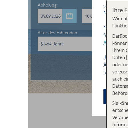
Ihre 
Wir nut
Funktio
Darüber
können 
Ihrem 
Daten [
oder ne
vorzus
auch ei
Datensc
Behörd
Sie kön
entsche
Verarbe
Informa