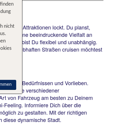
 finden
idung
zähligen Attraktionen lockt. Du planst,
h nicht
 bietet eine beeindruckende Vielfalt an
us.
ietwagen bist Du flexibel und unabhängig.
nen
urch die lebhaften Straßen cruisen möchtest
ookies
ch Deinen Bedürfnissen und Vorlieben.
immen
uf Angebote verschiedener
e Art von Fahrzeug am besten zu Deinem
mi-Feeling. Informiere Dich über die
glich zu gestalten. Mit der richtigen
h diese dynamische Stadt.