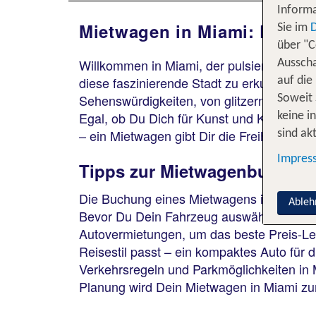
Informa
Mietwagen in Miami: Dein S
Sie im
über "C
Willkommen in Miami, der pulsierenden Metr
Ausscha
diese faszinierende Stadt zu erkunden? Da
auf die
Sehenswürdigkeiten, von glitzernden Strän
Soweit 
Egal, ob Du Dich für Kunst und Kultur int
keine i
– ein Mietwagen gibt Dir die Freiheit, M
sind akt
Impres
Tipps zur Mietwagenbuchung
Die Buchung eines Mietwagens in Miami ist
Ableh
Bevor Du Dein Fahrzeug auswählst, sollte
Autovermietungen, um das beste Preis-Lei
Reisestil passt – ein kompaktes Auto für di
Verkehrsregeln und Parkmöglichkeiten in M
Planung wird Dein Mietwagen in Miami zu