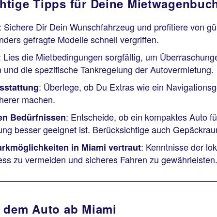
htige Tipps für Deine Mietwagenbuc
: Sichere Dir Dein Wunschfahrzeug und profitiere von g
ders gefragte Modelle schnell vergriffen.
: Lies die Mietbedingungen sorgfältig, um Überraschung
und die spezifische Tankregelung der Autovermietung.
: Überlege, ob Du Extras wie ein Navigationsg
sstattung
cherer machen.
: Entscheide, ob ein kompaktes Auto f
en Bedürfnissen
ung besser geeignet ist. Berücksichtige auch Gepäckra
: Kenntnisse der lo
rkmöglichkeiten in Miami vertraut
ress zu vermeiden und sicheres Fahren zu gewährleisten
t dem Auto ab Miami