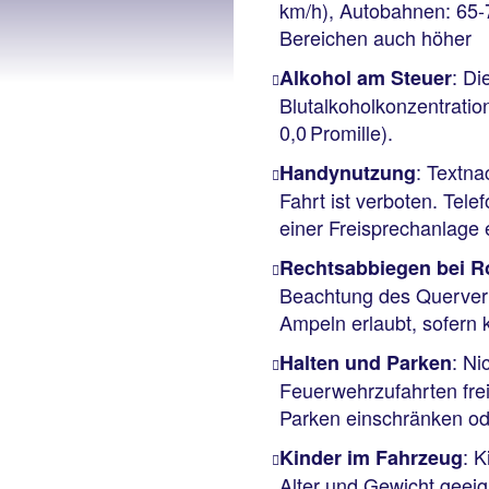
km/h), Autobahnen: 65-7
Bereichen auch höher
: Di
Alkohol am Steuer
Blutalkoholkonzentratio
0,0 Promille).
: Textn
Handynutzung
Fahrt ist verboten. Tele
einer Freisprechanlage
Rechtsabbiegen bei R
Beachtung des Querverk
Ampeln erlaubt, sofern k
: Ni
Halten und Parken
Feuerwehrzufahrten frei
Parken einschränken od
: K
Kinder im Fahrzeug
Alter und Gewicht geeig