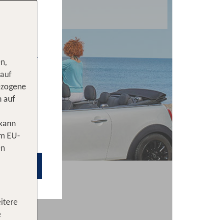
n,
 auf
ezogene
n auf
 kann
om EU-
en
itere
e