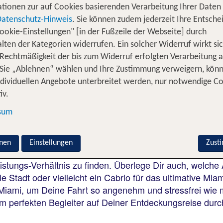
tionen zur auf Cookies basierenden Verarbeitung Ihrer Daten
chlüssel zur Stadt
Datenschutz-Hinweis
. Sie können zudem jederzeit Ihre Entsche
ookie-Einstellungen" [in der Fußzeile der Webseite] durch
opole Floridas, die mit ihrem einzigartigen Flair und un
lten der Kategorien widerrufen. Ein solcher Widerruf wirkt sic
nn ist ein Mietwagen genau das Richtige für Dich. Miami
 Rechtmäßigkeit der bis zum Widerruf erfolgten Verarbeitung a
den bis hin zu lebhaften Stadtvierteln, und mit einem M
Sie „Ablehnen“ wählen und Ihre Zustimmung verweigern, kön
eressierst, die berühmten Strände erleben oder einfach d
ndividuellen Angebote unterbreitet werden, nur notwendige C
iami in Deinem eigenen Tempo zu entdecken.
iv.
sum
 in Miami
 einfach und bietet Dir zahlreiche Möglichkeiten, je na
nen
Einstellungen
Zust
st Du einige wichtige Aspekte berücksichtigen. Achte a
stungs-Verhältnis zu finden. Überlege Dir auch, welch
e Stadt oder vielleicht ein Cabrio für das ultimative Mia
iami, um Deine Fahrt so angenehm und stressfrei wie mö
m perfekten Begleiter auf Deiner Entdeckungsreise durc