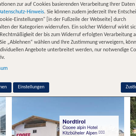
tionen zur auf Cookies basierenden Verarbeitung Ihrer Daten
Unter dir rauscht ein klarer Bergbach, über dir ragen 
Datenschutz-Hinweis
. Sie können zudem jederzeit Ihre Entsche
m natürlichen, smaragdgrünen Pool! Beim Canyoning über
ookie-Einstellungen" [in der Fußzeile der Webseite] durch
und spürst die Kraft der Natur mit jeder Faser
gebungen
lten der Kategorien widerrufen. Ein solcher Widerruf wirkt sic
 Wasserfällen ab und durchquerst Höhlen und natürliche 
 Rechtmäßigkeit der bis zum Widerruf erfolgten Verarbeitung a
in der Türkei oder als regelmäßige sportliche
ebnis
Sie „Ablehnen“ wählen und Ihre Zustimmung verweigern, kön
Herau
fährst: Canyoning lässt sich wunderbar mit einem Aktivu
ndividuellen Angebote unterbreitet werden, nur notwendige C
nnerungen an deine Reisen. Würze deinen nächsten Trip
iv.
sum
erreich für 7 Nächte
nen
Einstellungen
Zust
Nordtirol
Cooee alpin Hotel
Kitzbüheler Alpen