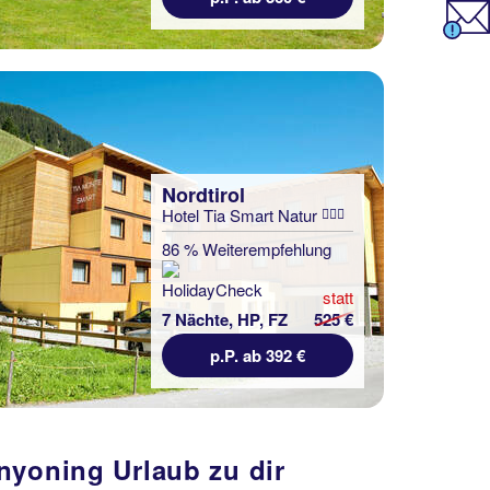
Nordtirol
Hotel Tia Smart Natur
86 % Weiterempfehlung
statt
7 Nächte, HP, FZ
525 €
p.P. ab 392 €
nyoning Urlaub zu dir