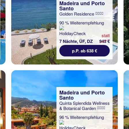
Madeira und Porto
Santo
Golden Residence
90 % Weiterempfehlung
statt
7 Nächte, ÜF, DZ
943 €
p.P. ab 638 €
Madeira und Porto
Santo
Quinta Splendida Wellness
& Botanical Garden
96 % Weiterempfehlung