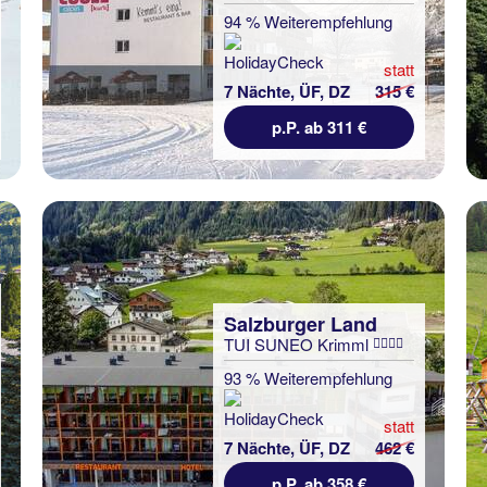
94 % Weiterempfehlung
statt
7 Nächte, ÜF, DZ
315 €
p.P. ab 311 €
Salzburger Land
TUI SUNEO Krimml
93 % Weiterempfehlung
statt
7 Nächte, ÜF, DZ
462 €
p.P. ab 358 €