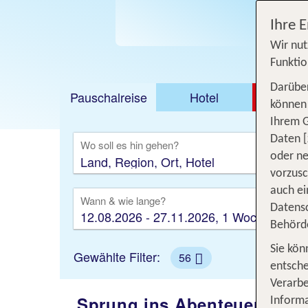
Jet
Ihre 
Wir nut
Funktio
Darüber
Pauschalreise
Hotel
DEAL
können 
Ihrem 
Ausfl
Daten [
Wo soll es hin gehen?
oder ne
vorzus
auch ei
Wann & wie lange?
Datensc
12.08.2026 - 27.11.2026, 1 Woche
Behörd
Sie kön
Gewählte Filter:
56
entsche
Verarbe
Sprung ins Abenteuer: Mac
Informa