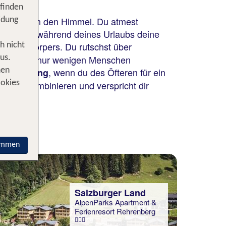
 finden
Felswände in den Himmel. Du atmest
idung
windest du während deines Urlaubs deine
 deines Körpers. Du rutschst über
h nicht
Becken, die nur wenigen Menschen
us.
, wenn du des Öfteren für ein
nen
sforderung
rlaub kombinieren und verspricht dir
ookies
 mit
immen
Salzburger Land
AlpenParks Apartment &
Ferienresort Rehrenberg