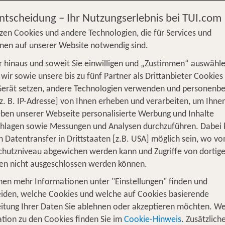
zt buchen!
Entscheidung – Ihr Nutzungserlebnis bei TUI.com
zen Cookies und andere Technologien, die für Services und
nen auf unserer Website notwendig sind.
 hinaus und soweit Sie einwilligen und „Zustimmen“ auswähle
S
Flug
Ferienhaus
Mietwagen
Kreu
wir sowie unsere bis zu fünf Partner als Drittanbieter Cookies
Gerät setzen, andere Technologien verwenden und personenb
üge
Camper
Privattransfer
Zusatzleistun
z. B. IP-Adresse] von Ihnen erheben und verarbeiten, um Ihne
Von wo?
ben unserer Webseite personalisierte Werbung und Inhalte
Beliebig
chlagen sowie Messungen und Analysen durchzuführen. Dabei
n Datentransfer in Drittstaaten [z.B. USA] möglich sein, wo v
Wer reist mit?
hutzniveau abgewichen werden kann und Zugriffe von dortig
1
2 Erwachsene
en nicht ausgeschlossen werden können.
nen mehr Informationen unter "Einstellungen" finden und
iden, welche Cookies und welche auf Cookies basierende
itung Ihrer Daten Sie ablehnen oder akzeptieren möchten. We
h Canyoning zu deinem Urlaubshighl
tion zu den Cookies finden Sie im
Cookie-Hinweis
. Zusätzlich