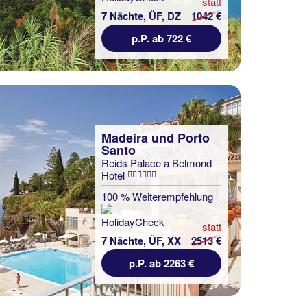
statt
7 Nächte, ÜF, DZ
1042 €
p.P. ab 722 €
Madeira und Porto
Santo
Reids Palace a Belmond
Hotel
100 % Weiterempfehlung
statt
7 Nächte, ÜF, XX
2513 €
p.P. ab 2263 €