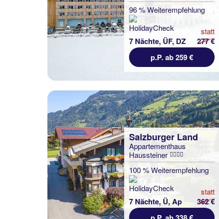
96 % Weiterempfehlung
statt
7 Nächte, ÜF, DZ
277 €
p.P. ab 259 €
Salzburger Land
Appartementhaus
Haussteiner
100 % Weiterempfehlung
statt
7 Nächte, Ü, Ap
362 €
p.P. ab 338 €