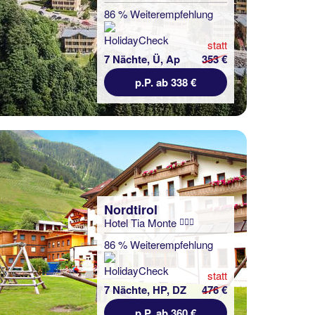
86 % Weiterempfehlung
statt
7 Nächte, Ü, Ap
353 €
p.P. ab 338 €
Nordtirol
Hotel Tia Monte
86 % Weiterempfehlung
statt
7 Nächte, HP, DZ
476 €
p.P. ab 360 €