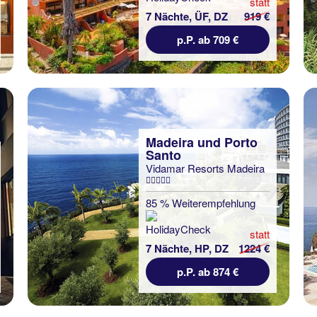
statt
7 Nächte, ÜF, DZ
919 €
p.P. ab 709 €
Madeira und Porto
Santo
Vidamar Resorts Madeira
85 % Weiterempfehlung
statt
7 Nächte, HP, DZ
1224 €
p.P. ab 874 €