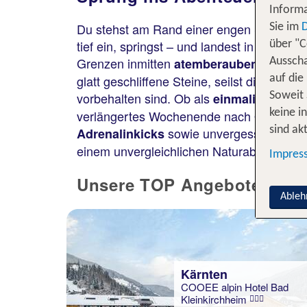
Informa
Du stehst am Rand einer engen Schlucht. 
Sie im
tief ein, springst – und landest in eine
über "C
Grenzen inmitten
atemberaubender Um
Ausscha
glatt geschliffene Steine, seilst dich an
auf die
vorbehalten sind. Ob als
einmaliges Erl
Soweit 
verlängertes Wochenende nach Österreich 
keine i
sowie unvergessliche Eri
sind akt
Adrenalinkicks
einem unvergleichlichen Naturabenteuer!
Impres
Unsere TOP Angebote in Öst
Ableh
Kärnten
COOEE alpin Hotel Bad
Kleinkirchheim