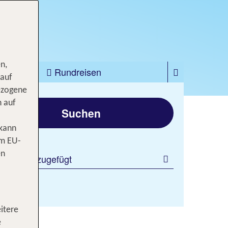
n,
zfahrten
Rundreisen
 auf
ezogene
gen
n auf
Suchen
 kann
om EU-
en
 Filter hinzugefügt
itere
ight
e