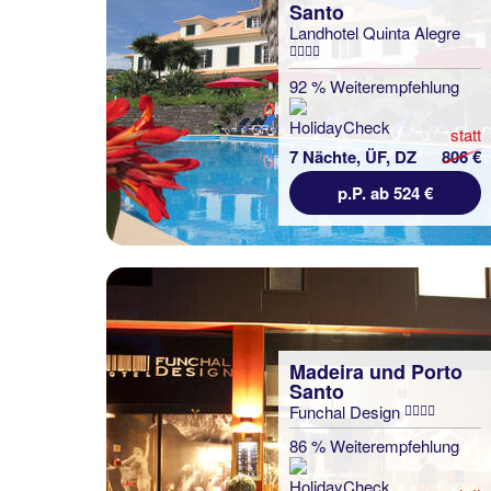
Santo
Landhotel Quinta Alegre
92 % Weiterempfehlung
statt
7 Nächte, ÜF, DZ
806 €
p.P. ab 524 €
Madeira und Porto
Santo
Funchal Design
86 % Weiterempfehlung