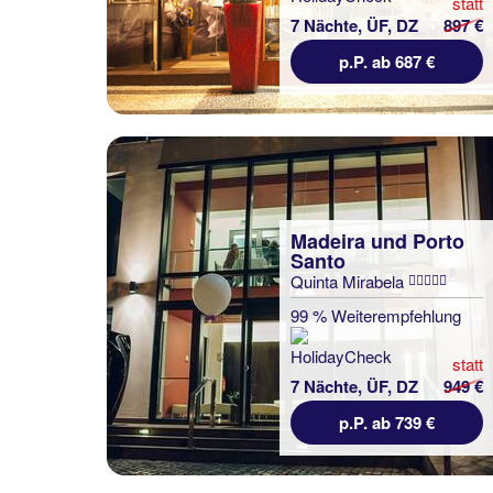
statt
7 Nächte, ÜF, DZ
897 €
p.P. ab 687 €
Madeira und Porto
Santo
Quinta Mirabela
99 % Weiterempfehlung
statt
7 Nächte, ÜF, DZ
949 €
p.P. ab 739 €