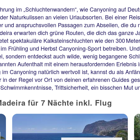
fahrung im „Schluchtenwandern“, wie Canyoning auf Deu
nder Naturkulissen an vielen Urlaubsorten. Bei einer Rei
ser und anspruchsvollen Passagen zum Abseilen, die du 
eira erwarten dich grüne Routen, die dich das ganze J
etet spektakuläre Kalksteinschluchten wie den 300 Meter
m Frühling und Herbst Canyoning-Sport betreiben. Und i
el, sondern entdeckst auch wilde, wenig begangene Schl
annten Aufenthalt mit einem herausfordernden Erlebnis
m Canyoning natürlich wertvoll ist, kannst du als Anfän
r in der Regel vor Ort von deinen erfahrenen Guides ges
chwimmkenntnisse, Trittsicherheit, ein bisschen Mut un
deira für 7 Nächte inkl. Flug