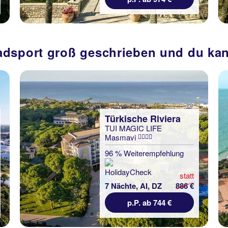
dsport groß geschrieben und du kann
Türkische Riviera
TUI MAGIC LIFE
Masmavi
96 % Weiterempfehlung
statt
7 Nächte, AI, DZ
886 €
p.P. ab 744 €