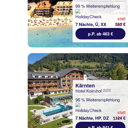
99 % Weiterempfehlung
statt
7 Nächte, Ü, XX
553 €
p.P. ab 463 €
Kärnten
Hotel Kolmhof
96 % Weiterempfehlung
statt
7 Nächte, HP, DZ
1124 €
p.P. ab 941 €