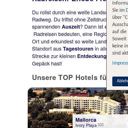
Informa
Sie im
Du rollst durch eine weite Landschaft, die 
über "C
Radweg. Du trittst ohne Zeitdruck in die 
Ausscha
spannenden
? Dann ist ein Urlau
Auszeit
auf die
Radreisen bedeuten, eine Region aktiv un
Soweit 
Ort und erkundest so weite Landstriche. O
keine i
Standort aus
in alle Himmel
Tagestouren
sind akt
Strecke zur kleinen
, b
Entdeckungstour
Gepäck hast!
Impres
Unsere TOP Hotels für 7 Nä
Ableh
Mallorca
Ivory Playa