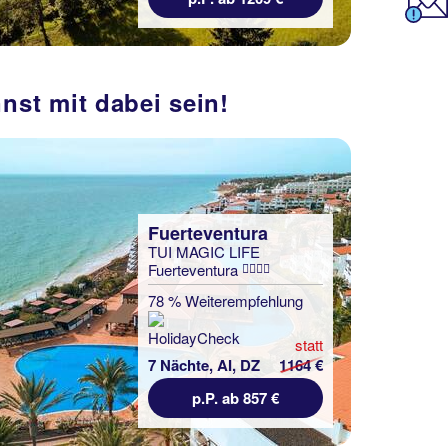
st mit dabei sein!
Fuerteventura
TUI MAGIC LIFE
Fuerteventura
78 % Weiterempfehlung
statt
7 Nächte, AI, DZ
1164 €
p.P. ab 857 €