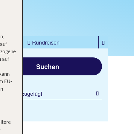
n,
zfahrten
Rundreisen
 auf
ezogene
gen
n auf
Suchen
 kann
om EU-
en
 Filter hinzugefügt
itere
e