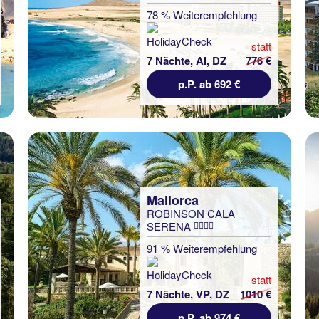
78 % Weiterempfehlung
statt
7 Nächte, AI, DZ
776 €
p.P. ab 692 €
Mallorca
ROBINSON CALA
SERENA
91 % Weiterempfehlung
statt
7 Nächte, VP, DZ
1010 €
p.P. ab 974 €