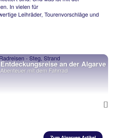
n. In vielen für
ertige Leihräder, Tourenvorschläge und
ngsreise an der Algarve
Nicht ohne me
mit dem Fahrrad
Sport- und Sonderg
Next
Zum Algarven Artikel