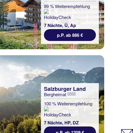
99 % Weiterempfehlung
7 Nächte, Ü, Ap
p.P. ab 886 €
Salzburger Land
Bergheimat
100 % Weiterempfehlung
7 Nächte, HP, DZ
p.P. ab 1209 €