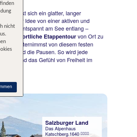
 finden
idung
 erstreckt sich ein glatter, langer
ach deiner Idee von einer aktiven und
h nicht
aus oder entspannt am See entlang –
us.
uf eine
von Ort zu
sportliche Etappentour
nen
otel und unternimmst von diesem festen
ookies
ichtung und die Pausen. So wird jede
bewegst und das Gefühl von Freiheit im
immen
Salzburger Land
Das Alpenhaus
Katschberg.1640