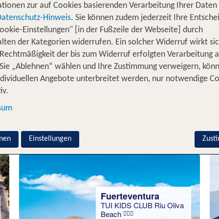
tionen zur auf Cookies basierenden Verarbeitung Ihrer Daten
Datenschutz-Hinweis
. Sie können zudem jederzeit Ihre Entsche
Luft ist frisch, die Sonne wärmt deinen Rücken und vor dir
ookie-Einstellungen" [in der Fußzeile der Webseite] durch
Pedale und spürst den Fahrtwind im Gesicht. Klingt das n
lten der Kategorien widerrufen. Ein solcher Widerruf wirkt sic
b mit dem Rad genau das Richtige für dich. Ob hoch hin
 Rechtmäßigkeit der bis zum Widerruf erfolgten Verarbeitung a
d intensiv kennenzulernen. Du begibst dich entweder a
Sie „Ablehnen“ wählen und Ihre Zustimmung verweigern, kön
der du schaffst dir eine Basis in einem komfortablen H
ndividuellen Angebote unterbreitet werden, nur notwendige C
srichtungen. Du bestimmst individuell das Tempo, die R
iv.
ei der du die Natur direkt um dich siehst, deinen Körper 
sum
chte Urlaub mit dem Rad
nen
Einstellungen
Zust
Fuerteventura
TUI KIDS CLUB Riu Oliva
Beach