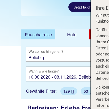
Jetzt buchen!
Ihre 
Wir nut
Funktio
Darüber
Pauschalreise
Hotel
DEAL
können 
Ihrem 
Ausfl
Daten [
Wo soll es hin gehen?
oder ne
vorzus
auch ei
Wann & wie lange?
Datensc
10.08.2026 - 08.11.2026, Beliebig
Behörd
Sie kön
Gewählte Filter:
129
53
entsche
Verarbe
Radreisen: Erlebe Freiheit 
Informa