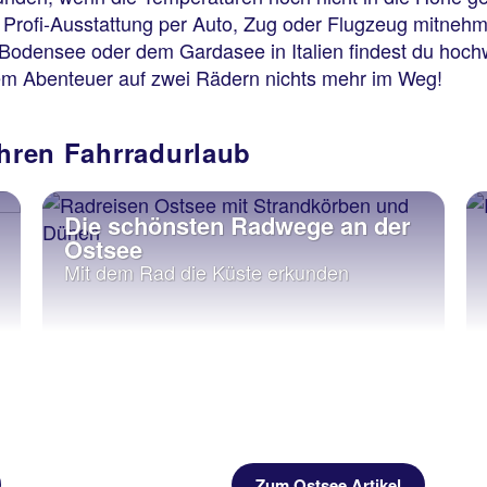
Profi-Ausstattung per Auto, Zug oder Flugzeug mitnehme
densee oder dem Gardasee in Italien findest du hochw
inem Abenteuer auf zwei Rädern nichts mehr im Weg!
Ihren Fahrradurlaub
 schönsten Radwege an der
Entdecku
tsee
Abenteuer 
 dem Rad die Küste erkunden
Zum Ostsee Artikel