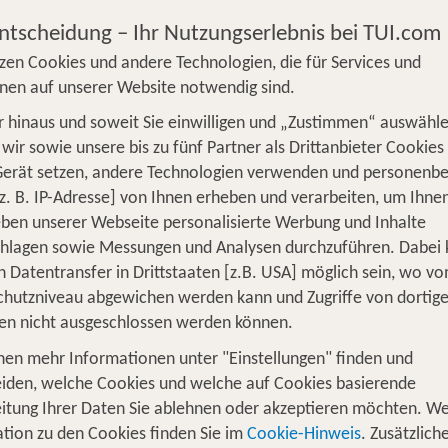
Entscheidung – Ihr Nutzungserlebnis bei TUI.com
zen Cookies und andere Technologien, die für Services und
nen auf unserer Website notwendig sind.
 hinaus und soweit Sie einwilligen und „Zustimmen“ auswähle
S
Flug
Ferienhaus
Mietwagen
Kreu
wir sowie unsere bis zu fünf Partner als Drittanbieter Cookies
Gerät setzen, andere Technologien verwenden und personenb
üge
Camper
Privattransfer
Zusatzleistun
z. B. IP-Adresse] von Ihnen erheben und verarbeiten, um Ihne
ben unserer Webseite personalisierte Werbung und Inhalte
Flug hinzufügen
chlagen sowie Messungen und Analysen durchzuführen. Dabei
n Datentransfer in Drittstaaten [z.B. USA] möglich sein, wo v
Wer reist mit?
hutzniveau abgewichen werden kann und Zugriffe von dortig
2
2 Erwachsene
en nicht ausgeschlossen werden können.
nen mehr Informationen unter "Einstellungen" finden und
iden, welche Cookies und welche auf Cookies basierende
itung Ihrer Daten Sie ablehnen oder akzeptieren möchten. We
pur auf zwei Rädern
tion zu den Cookies finden Sie im
Cookie-Hinweis
. Zusätzlich