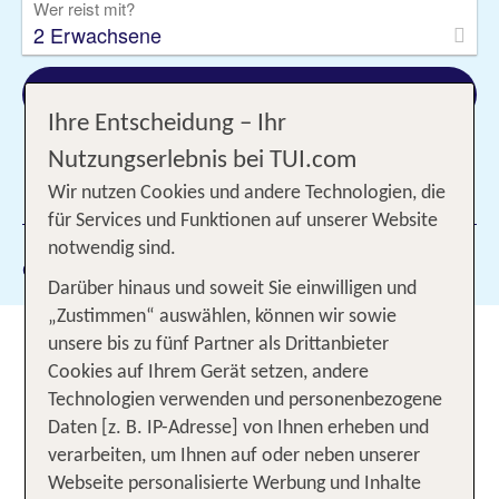
Wer reist mit?
2 Erwachsene
Suchen
Ihre Entscheidung – Ihr
Nutzungserlebnis bei TUI.com
Wir nutzen Cookies und andere Technologien, die
1 Filter hinzugefügt
für Services und Funktionen auf unserer Website
notwendig sind.
Gewählte Filter:
AI
Darüber hinaus und soweit Sie einwilligen und
„Zustimmen“ auswählen, können wir sowie
Dubai Urlaub All Inclusive –
unsere bis zu fünf Partner als Drittanbieter
Luxus und Sorglosigkeit in der
Cookies auf Ihrem Gerät setzen, andere
Technologien verwenden und personenbezogene
Glitzermetropole genießen
Daten [z. B. IP-Adresse] von Ihnen erheben und
verarbeiten, um Ihnen auf oder neben unserer
Dubai, die aufregende Metropole am Persischen
Webseite personalisierte Werbung und Inhalte
Golf in den Vereinigten Arabischen Emiraten steht