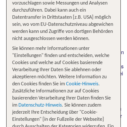
vorzuschlagen sowie Messungen und Analysen
für Luxus, Abenteuer und unvergessliche
durchzuführen. Dabei kann auch ein
Erlebnisse. Bei deinem All Inclusive Aufenthalt
Datentransfer in Drittstaaten [z.B. USA] möglich
genießt Du die faszinierende Welt Dubais im
sein, wo vom EU-Datenschutzniveau abgewichen
Rundum-sorglos-Paket. Wir stellen Dir eine breite
werden kann und Zugriffe von dortigen Behörden
Auswahl an Dubai All Inclusive Hotels für Deinen
nicht ausgeschlossen werden können.
Traumurlaub zur Verfügung.
Sie können mehr Informationen unter
Egal ob Du einen klassischen Familienurlaub, einen
"Einstellungen" finden und entscheiden, welche
romantischen Urlaub zu zweit oder allein die Welt
Cookies und welche auf Cookies basierende
bereisen möchtest – hier ist garantiert für jeden das
Verarbeitung Ihrer Daten Sie ablehnen oder
passende Angebot dabei. Viele Leistungen sind bei
akzeptieren möchten. Weitere Information zu
unseren All Inclusive Angeboten bereits im
den Cookies finden Sie im
Cookie-Hinweis
.
Reisepreis inkludiert. So bleibt Dir ganz viel Zeit,
Zusätzliche Informationen zur auf Cookies
die beeindruckende Architektur der Stadt zu
basierenden Verarbeitung Ihrer Daten finden Sie
bewundern, die traditionelle Atmosphäre in den
im
Datenschutz-Hinweis
. Sie können zudem
Souks zu erleben, erstklassige Veranstaltungen zu
jederzeit Ihre Entscheidung über "Cookie-
besuchen oder einfach die vielen Highlights Deiner
Einstellungen" [in der Fußzeile der Webseite]
Unterkunft zu genießen.
durch Ausschalten der Kategorien widerrufen. Ein