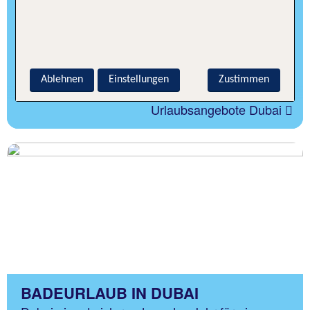
WEITERE ANGEBOTE IN DUBAI
Für einen Urlaub der Superlative geht es in das
luxuriöse Dubai in den Vereinigten Arabischen
Emiraten.
Ablehnen
Einstellungen
Zustimmen
Urlaubsangebote Dubai
BADEURLAUB IN DUBAI