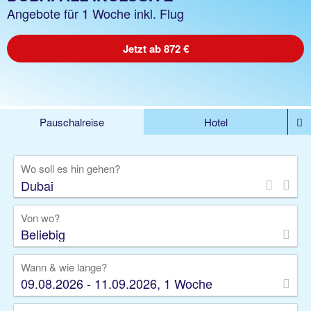
Angebote für 1 Woche inkl. Flug
Jetzt ab 872 €
Pauschalreise
Hotel
DEALS
Flug
Ferienhaus
Mietwagen
Wo soll es hin gehen?
Kreuzfahrten
Rundreisen
Ausflüge
Camper
Privattransfer
Zusatzleistungen
Von wo?
Beliebig
Wann & wie lange?
09.08.2026 - 11.09.2026, 1 Woche