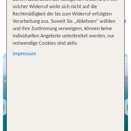
Genieße Dubai in seiner vollen Pracht – auf einer
solcher Widerruf wirkt sich nicht auf die
unbeschwerten Reise mit legendärem Luxus und
Rechtmäßigkeit der bis zum Widerruf erfolgten
erstklassigem Komfort. Auf tui.com findest Du viele
Verarbeitung aus. Soweit Sie „Ablehnen“ wählen
tolle Angebote für Deinen Traumurlaub in Dubai
und Ihre Zustimmung verweigern, können keine
individuellen Angebote unterbreitet werden, nur
All Inclusive Hotels in Dubai
notwendige Cookies sind aktiv.
Impressum
Dubai
Rixos The Palm Dubai
Hotel and Suites
Previous
98 % Weiterempfehlung
statt