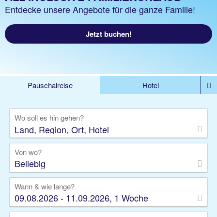
Entdecke unsere Angebote für die ganze Familie!
Jetzt buchen!
Pauschalreise
Hotel
DEALS
Flug
Ferienhaus
Mietwagen
Wo soll es hin gehen?
Kreuzfahrten
Rundreisen
Ausflüge
Camper
Privattransfer
Zusatzleistungen
Von wo?
Beliebig
Wann & wie lange?
09.08.2026 - 11.09.2026, 1 Woche