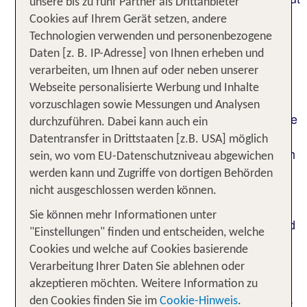
unsere bis zu fünf Partner als Drittanbieter
gehen lassen? Oder planst du sogar eine Mehr-
Cookies auf Ihrem Gerät setzen, andere
Generationen-Reise gemeinsam mit den
Technologien verwenden und personenbezogene
Großeltern? Damit alles entspannt zugeht, ist der
Daten [z. B. IP-Adresse] von Ihnen erheben und
Rundum-sorglos-Ansatz eines All Inclusive
verarbeiten, um Ihnen auf oder neben unserer
Familienurlaubs genau richtig für dich. Dank des
Webseite personalisierte Werbung und Inhalte
vielfältigen Angebots in
familienfreundlichen
vorzuschlagen sowie Messungen und Analysen
mit All Inclusive Option sind die Bedürfnisse
Hotels
durchzuführen. Dabei kann auch ein
von Jung und Alt gleichermaßen abgedeckt – und
Datentransfer in Drittstaaten [z.B. USA] möglich
du musst dich dabei um nichts kümmern. Freu dich
sein, wo vom EU-Datenschutzniveau abgewichen
auf
, ein
abwechslungsreiche Büfetts
werden kann und Zugriffe von dortigen Behörden
kindgerechtes Animations- und
nicht ausgeschlossen werden können.
sowie ein
Unterhaltungsprogramm
breites
Sie können mehr Informationen unter
für Erwachsene und Kinder – und
Freizeitangebot
"Einstellungen" finden und entscheiden, welche
das alles ohne unerwartete Zusatzkosten und mit
Cookies und welche auf Cookies basierende
voller Budgetkontrolle.
Verarbeitung Ihrer Daten Sie ablehnen oder
Buche jetzt deinen All Inclusive Familienurlaub für
akzeptieren möchten. Weitere Information zu
dich und deine Familie und genieße das
Rundum-
den Cookies finden Sie im
Cookie-Hinweis
.