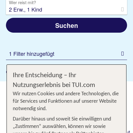
Wer reist mit?
2 Erw., 1 Kind
Suchen
1 Filter hinzugefügt
Gewählte Filter:
AI
Ihre Entscheidung – Ihr
Nutzungserlebnis bei TUI.com
Unbeschwert die gemeinsame
Wir nutzen Cookies und andere Technologien, die
Zeit genießen: Dein All Inclusive
für Services und Funktionen auf unserer Website
Familienurlaub
notwendig sind.
Darüber hinaus und soweit Sie einwilligen und
Du möchtest es dir in deinem nächsten Urlaub
„Zustimmen“ auswählen, können wir sowie
gemeinsam mit deinen Kindern einmal so richtig gut