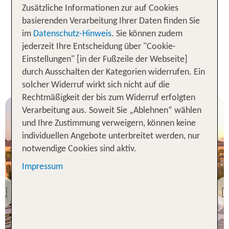
im All Inclusive Stil an den
sorglos-Paket
Zusätzliche Informationen zur auf Cookies
schönsten Reisezielen der Welt.
basierenden Verarbeitung Ihrer Daten finden Sie
im
Datenschutz-Hinweis
. Sie können zudem
Unsere TOP Angebote für 1
jederzeit Ihre Entscheidung über "Cookie-
Woche All Inclusive Urlaub mit
Einstellungen" [in der Fußzeile der Webseite]
durch Ausschalten der Kategorien widerrufen. Ein
der ganzen Familie
solcher Widerruf wirkt sich nicht auf die
Rechtmäßigkeit der bis zum Widerruf erfolgten
Verarbeitung aus. Soweit Sie „Ablehnen“ wählen
und Ihre Zustimmung verweigern, können keine
individuellen Angebote unterbreitet werden, nur
notwendige Cookies sind aktiv.
Impressum
Rotes Meer
TUI KIDS CLUB JAZ
Bluemarine
Previous
91 % Weiterempfehlung
statt