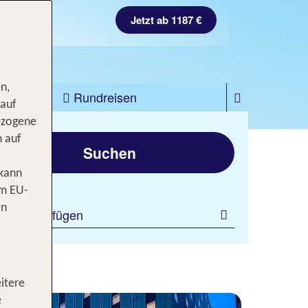
Jetzt ab 1187 €
n,
zfahrten
Rundreisen
 auf
ezogene
gen
n auf
Suchen
 kann
om EU-
en
ilter hinzufügen
itere
e