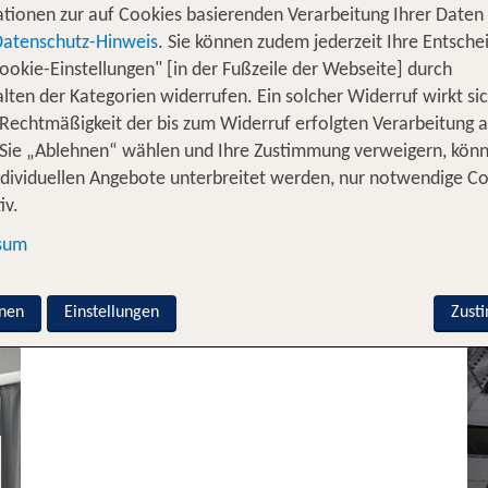
tionen zur auf Cookies basierenden Verarbeitung Ihrer Daten
Datenschutz-Hinweis
. Sie können zudem jederzeit Ihre Entsche
ookie-Einstellungen" [in der Fußzeile der Webseite] durch
Japan inkl. Flug
lten der Kategorien widerrufen. Ein solcher Widerruf wirkt sic
Henn Na Hotel Tokyo
Japan inkl. Flug
Ginza
Miyako City Osaka
 Rechtmäßigkeit der bis zum Widerruf erfolgten Verarbeitung a
Hommachi
100 % Weiterempfehlung
Sie „Ablehnen“ wählen und Ihre Zustimmung verweigern, kön
100 % Weiterempfehlung
ndividuellen Angebote unterbreitet werden, nur notwendige C
iv.
7 Nächte, ÜF, XX
7 Nächte, Ü, DZ
sum
p.P. ab 1479 €
p.P. ab 1491 €
nen
Einstellungen
Zust