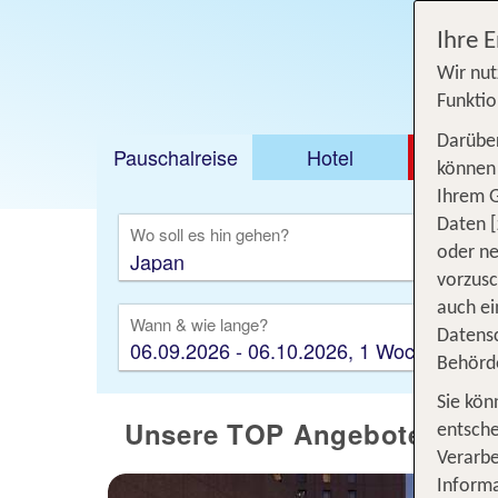
Ihre 
Wir nut
Funktio
Darüber
Pauschalreise
Hotel
DEAL
können 
Ihrem 
Ausfl
Daten [
Wo soll es hin gehen?
oder ne
vorzus
auch ei
Wann & wie lange?
Datensc
06.09.2026 - 06.10.2026, 1 Woche
Behörd
Sie kön
Unsere TOP Angebote 1 Woc
entsche
Verarbe
Informa