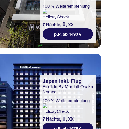
100 % Weiterempfehlung
7 Nächte, Ü, XX
p.P. ab 1493 €
Japan inkl. Flug
Fairfield By Marriott Osaka
Namba
100 % Weiterempfehlung
7 Nächte, Ü, XX
p.P. ab 1476 €