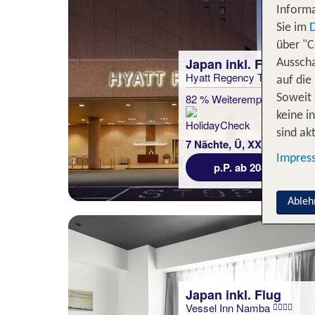
Informa
Sie im
über "C
Japan inkl. Flug
Ausscha
Hyatt Regency Tokyo
auf die
82 % Weiterempfehlung
Soweit 
keine i
sind akt
7 Nächte, Ü, XX
Impres
p.P. ab 2084 €
Ableh
Japan inkl. Flug
Vessel Inn Namba