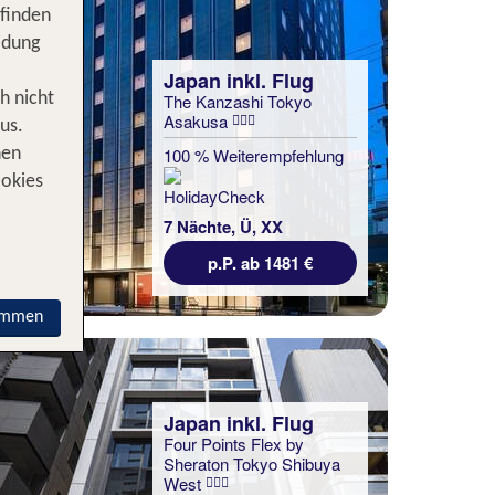
 finden
idung
Japan inkl. Flug
h nicht
The Kanzashi Tokyo
Asakusa
us.
100 % Weiterempfehlung
nen
ookies
7 Nächte, Ü, XX
p.P. ab 1481 €
immen
Japan inkl. Flug
Four Points Flex by
Sheraton Tokyo Shibuya
West