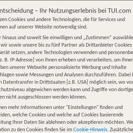
Entscheidung – Ihr Nutzungserlebnis bei TUI.com
zen Cookies und andere Technologien, die für Services und
nen auf unserer Website notwendig sind.
 hinaus und soweit Sie einwilligen und „Zustimmen“ auswähle
S
Flug
Ferienhaus
Mietwagen
Kreu
wir sowie unsere bis zu fünf Partner als Drittanbieter Cookies
Gerät setzen, andere Technologien verwenden und personenb
üge
Camper
Privattransfer
Zusatzleistun
z. B. IP-Adresse] von Ihnen erheben und verarbeiten, um Ihne
Von wo?
ben unserer Webseite personalisierte Werbung und Inhalte
Beliebig
chlagen sowie Messungen und Analysen durchzuführen. Dabei
n Datentransfer in Drittstaaten [z.B. USA] möglich sein, wo v
Wer reist mit?
hutzniveau abgewichen werden kann und Zugriffe von dortig
F
2 Erwachsene
en nicht ausgeschlossen werden können.
nen mehr Informationen unter "Einstellungen" finden und
he Japan Urlaub inkl. Flug
iden, welche Cookies und welche auf Cookies basierende
itung Ihrer Daten Sie ablehnen oder akzeptieren möchten. We
tion zu den Cookies finden Sie im
Cookie-Hinweis
. Zusätzlich