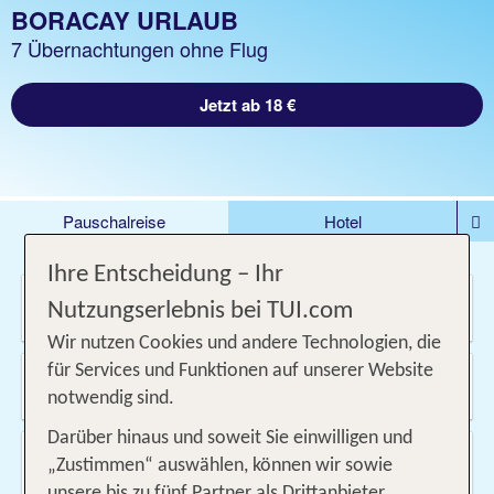
BORACAY URLAUB
7 Übernachtungen ohne Flug
Jetzt ab 18 €
Pauschalreise
Hotel
DEALS
Flug
Ferienhaus
Mietwagen
Ihre Entscheidung – Ihr
Wo soll es hin gehen?
Kreuzfahrten
Rundreisen
Ausflüge
Camper
Nutzungserlebnis bei TUI.com
Privattransfer
Zusatzleistungen
Wir nutzen Cookies und andere Technologien, die
Von wo?
für Services und Funktionen auf unserer Website
Beliebig
notwendig sind.
Darüber hinaus und soweit Sie einwilligen und
Wann & wie lange?
„Zustimmen“ auswählen, können wir sowie
07.09.2026 - 07.10.2026, 1 Woche
unsere bis zu fünf Partner als Drittanbieter