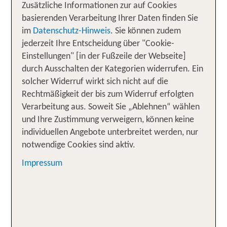
umrahmter Tupfer aus grünen Hügeln und Palmen
Zusätzliche Informationen zur auf Cookies
leuchtet sie aus dem tiefblauen Wasser des
basierenden Verarbeitung Ihrer Daten finden Sie
Pazifischen Ozeans hervor. Auf der Insel bist Du
im
Datenschutz-Hinweis
. Sie können zudem
umgeben von Motiven, die Du sonst nur von
jederzeit Ihre Entscheidung über "Cookie-
Postkarten kennst. Erlebe einen traumhaften
Einstellungen" [in der Fußzeile der Webseite]
Urlaub auf Boracay und erliege dem einzigartigen
durch Ausschalten der Kategorien widerrufen. Ein
Zauber Südostasiens! Auf der malerischen Insel,
solcher Widerruf wirkt sich nicht auf die
die nur etwa sieben Kilometer lang und knapp drei
Rechtmäßigkeit der bis zum Widerruf erfolgten
Kilometer breit ist, sind 33.000 Menschen zu
Verarbeitung aus. Soweit Sie „Ablehnen“ wählen
Hause. Boracay liegt nordwestlich der größeren
und Ihre Zustimmung verweigern, können keine
Insel Panay. Dort befindet sich auch der
individuellen Angebote unterbreitet werden, nur
nächstgelegene Flughafen Caticlan. Von hier sind
notwendige Cookies sind aktiv.
es nur noch 20 Minuten mit dem Boot und Du hast
Impressum
Dein Urlaubsziel erreicht. Boracay begeistert nicht
nur mit seinen Puderzucker-Stränden, von denen
der vier Kilometer lange White Beach wohl der
berühmteste ist. Sie bietet zudem Aktivitäten wie
Wassersport, Tauchen, Golfen, Wandern und