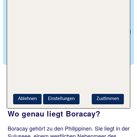
Zwischen Boracay und Panay erreichst Du das
winzige Eiland Crystal Cove. Diese bezaubernde
Privatinsel wird von Cagban und Tambisaan per
Bootsausflug angesteuert. Auf Crystal Cove Island
aalst Du Dich an hinreißenden kleinen Stränden,
erkundest Höhlen oder erklimmst Felsen, die Dir
grandiose Aussichten bescheren.
Häufige Fragen zu Urlaubsreisen
nach Boracay
Ablehnen
Einstellungen
Zustimmen
Wo genau liegt Boracay?
Boracay gehört zu den Philippinen. Sie liegt in der
Suluseee, einem westlichen Nebenmeer des