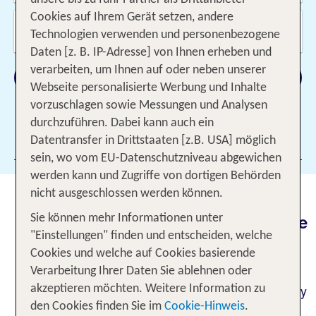
Cookies auf Ihrem Gerät setzen, andere
Wer reist mit?
Technologien verwenden und personenbezogene
2 Erwachsene
Daten [z. B. IP-Adresse] von Ihnen erheben und
verarbeiten, um Ihnen auf oder neben unserer
Suchen
Webseite personalisierte Werbung und Inhalte
vorzuschlagen sowie Messungen und Analysen
durchzuführen. Dabei kann auch ein
Datentransfer in Drittstaaten [z.B. USA] möglich
Filter hinzufügen
sein, wo vom EU-Datenschutzniveau abgewichen
werden kann und Zugriffe von dortigen Behörden
nicht ausgeschlossen werden können.
Reise in das Land der Ylang-
Ylang-Blumen und der Flughunde
Sie können mehr Informationen unter
"Einstellungen" finden und entscheiden, welche
Du möchtest Deinen Urlaub an einem Strand
Cookies und welche auf Cookies basierende
verbringen, den viele für den schönsten der Welt
Verarbeitung Ihrer Daten Sie ablehnen oder
halten? Dann sollte die philippinische Insel Boracay
akzeptieren möchten. Weitere Information zu
Dein Reiseziel sein. Wie ein von weißen Stränden
den Cookies finden Sie im
Cookie-Hinweis
.