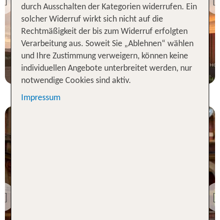
Previous
durch Ausschalten der Kategorien widerrufen. Ein
86 % Weiterempfehlung
solcher Widerruf wirkt sich nicht auf die
Rechtmäßigkeit der bis zum Widerruf erfolgten
7 Nächte, Ü, DZ
Verarbeitung aus. Soweit Sie „Ablehnen“ wählen
und Ihre Zustimmung verweigern, können keine
p.P. ab 1706 €
individuellen Angebote unterbreitet werden, nur
notwendige Cookies sind aktiv.
Impressum
Melbourne
InterContinental Sydney
Previous
100 % Weiterempfehlung