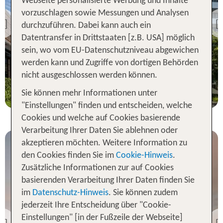
Sydney
Webseite personalisierte Werbung und Inhalte
Rydges Campbelltown
vorzuschlagen sowie Messungen und Analysen
durchzuführen. Dabei kann auch ein
Previous
100 % Weiterempfehlung
Datentransfer in Drittstaaten [z.B. USA] möglich
sein, wo vom EU-Datenschutzniveau abgewichen
werden kann und Zugriffe von dortigen Behörden
7 Nächte, Ü, DZ
nicht ausgeschlossen werden können.
p.P. ab 1694 €
Sie können mehr Informationen unter
"Einstellungen" finden und entscheiden, welche
Cookies und welche auf Cookies basierende
Verarbeitung Ihrer Daten Sie ablehnen oder
akzeptieren möchten. Weitere Information zu
den Cookies finden Sie im
Cookie-Hinweis
.
Zusätzliche Informationen zur auf Cookies
basierenden Verarbeitung Ihrer Daten finden Sie
im
Datenschutz-Hinweis
. Sie können zudem
jederzeit Ihre Entscheidung über "Cookie-
Sydney
Einstellungen" [in der Fußzeile der Webseite]
Vibe Hotel Canberra