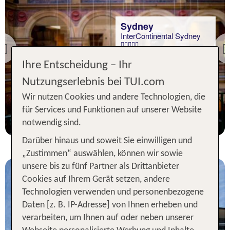
Sydney
InterContinental Sydney
Previous
100 % Weiterempfehlung
Ihre Entscheidung – Ihr
Nutzungserlebnis bei TUI.com
7 Nächte, Ü, XX
Wir nutzen Cookies und andere Technologien, die
p.P. ab 2258 €
für Services und Funktionen auf unserer Website
notwendig sind.
Darüber hinaus und soweit Sie einwilligen und
„Zustimmen“ auswählen, können wir sowie
unsere bis zu fünf Partner als Drittanbieter
Cookies auf Ihrem Gerät setzen, andere
Technologien verwenden und personenbezogene
Daten [z. B. IP-Adresse] von Ihnen erheben und
verarbeiten, um Ihnen auf oder neben unserer