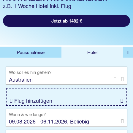
z.B. 1 Woche Hotel inkl. Flug
Jetzt ab 1482 €
Pauschalreise
Hotel
DEALS
Flug
Ferienhaus
Mietwagen
Wo soll es hin gehen?
Kreuzfahrten
Rundreisen
Ausflüge
Camper
Privattransfer
Zusatzleistungen
Flug hinzufügen
Wann & wie lange?
09.08.2026 - 06.11.2026, Beliebig