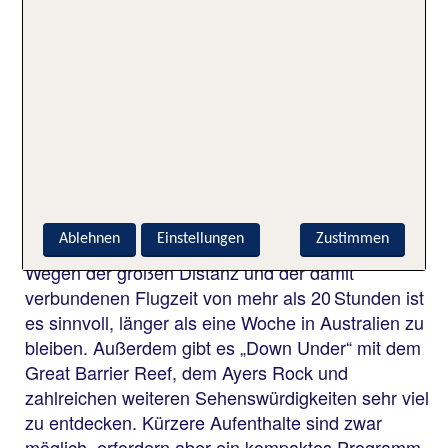
Welche Reisedauern sind für
Australien Pauschalreisen
üblich?
Üblich für eine Pauschalreise nach Australien sind
Reisedauern von zwei bis drei Wochen, damit du
die weite Anreise von Deutschland sowie die
Zeitverschiebung entspannt überwindest.
Ablehnen
Einstellungen
Zustimmen
Wegen der großen Distanz und der damit
verbundenen Flugzeit von mehr als 20 Stunden ist
es sinnvoll, länger als eine Woche in Australien zu
bleiben. Außerdem gibt es „Down Under“ mit dem
Great Barrier Reef, dem Ayers Rock und
zahlreichen weiteren Sehenswürdigkeiten sehr viel
zu entdecken. Kürzere Aufenthalte sind zwar
möglich, erfordern aber ein kompaktes Programm