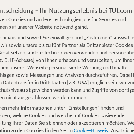
Entscheidung – Ihr Nutzungserlebnis bei TUI.com
zen Cookies und andere Technologien, die für Services und
nen auf unserer Website notwendig sind.
 hinaus und soweit Sie einwilligen und „Zustimmen“ auswähle
S
Flug
Ferienhaus
Mietwagen
Kreu
wir sowie unsere bis zu fünf Partner als Drittanbieter Cookies
Gerät setzen, andere Technologien verwenden und personenb
üge
Camper
Privattransfer
Zusatzleistun
z. B. IP-Adresse] von Ihnen erheben und verarbeiten, um Ihne
ben unserer Webseite personalisierte Werbung und Inhalte
Flug hinzufügen
chlagen sowie Messungen und Analysen durchzuführen. Dabei
n Datentransfer in Drittstaaten [z.B. USA] möglich sein, wo v
Wer reist mit?
hutzniveau abgewichen werden kann und Zugriffe von dortig
F
2 Erwachsene
en nicht ausgeschlossen werden können.
nen mehr Informationen unter "Einstellungen" finden und
o de Janeiro Urlaub
iden, welche Cookies und welche auf Cookies basierende
itung Ihrer Daten Sie ablehnen oder akzeptieren möchten. We
t ihren Touristen viel zu bieten. Die drei berühmtesten 
tion zu den Cookies finden Sie im
Cookie-Hinweis
. Zusätzlich