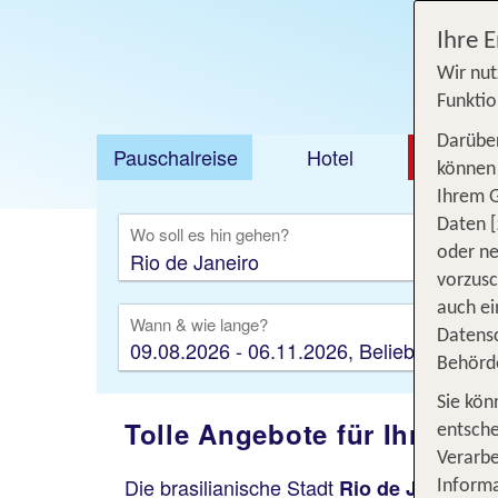
Ihre 
Wir nut
Funktio
Darüber
Pauschalreise
Hotel
DEAL
können 
Ihrem 
Ausfl
Daten [
Wo soll es hin gehen?
oder ne
vorzus
auch ei
Wann & wie lange?
Datensc
09.08.2026 - 06.11.2026, Beliebig
Behörd
Sie kön
Tolle Angebote für Ihren Ri
entsche
Verarbe
Die brasilianische Stadt
ha
Rio de Janeiro
Informa