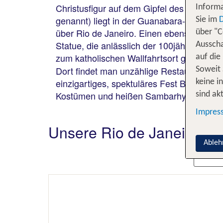
Christusfigur auf dem Gipfel des Corcov
Informa
genannt) liegt in der Guanabara-Bucht. F
Sie im
über Rio de Janeiro. Einen ebenso spekta
über "C
Statue, die anlässlich der 100jährigen Un
Ausscha
zum katholischen Wallfahrtsort geweiht. D
auf die
Dort findet man unzählige Restaurants, T
Soweit 
einzigartiges, spektuläres Fest Brasilien
keine i
Kostümen und heißen Sambarhythmen.
sind akt
Impres
Unsere Rio de Janeiro Ho
Ableh