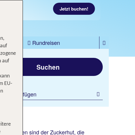
Jetzt buchen!
n,
zfahrten
Rundreisen
 auf
ezogene
gen
n auf
Suchen
 kann
om EU-
en
ilter hinzufügen
itere
Wahrzeichen sind der Zuckerhut, die
e