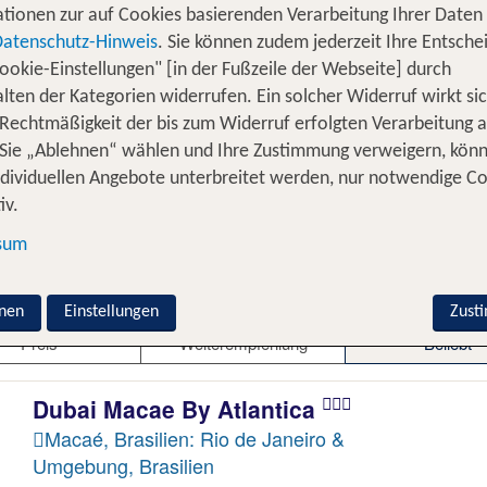
ado und die Copacabana. Der 396 Meter hohe Granitfelse
tionen zur auf Cookies basierenden Verarbeitung Ihrer Daten
ährt man mit der Seilbahn hoch, deren Seiten vollvergla
Datenschutz-Hinweis
. Sie können zudem jederzeit Ihre Entsche
kulären Blick bietet der Berg Corcovado seinen Besuche
ookie-Einstellungen" [in der Fußzeile der Webseite] durch
abhängigkeit Brasiliens vom Bauingenieur Heitor Silva 
lten der Kategorien widerrufen. Ein solcher Widerruf wirkt sic
er wohl bekannteste Stadtteil von
ist di
Rio de Janeiro
 Rechtmäßigkeit der bis zum Widerruf erfolgten Verarbeitung a
heater und mehr als 70 Hotels. Reist man zur Karnevalsz
Sie „Ablehnen“ wählen und Ihre Zustimmung verweigern, kön
s erleben: Auf den Festzugswagen sieht man die Cariocas 
ndividuellen Angebote unterbreitet werden, nur notwendige C
iv.
sum
telangebote
nen
Einstellungen
Zust
Preis
Weiterempfehlung
Beliebt
Dubai Macae By Atlantica
Macaé, Brasilien: Rio de Janeiro &
Umgebung, Brasilien