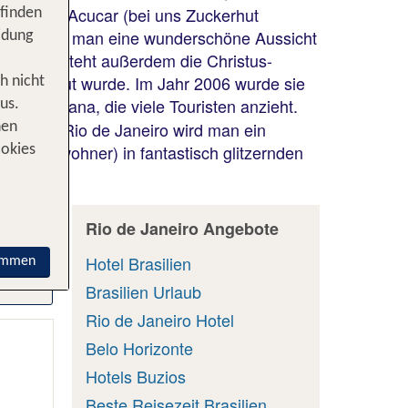
n Pao de Acucar (bei uns Zuckerhut
 finden
st sind, hat man eine wunderschöne Aussicht
idung
rn. Dort steht außerdem die Christus-
Costa erbaut wurde. Im Jahr 2006 wurde sie
h nicht
e Copacabana, die viele Touristen anzieht.
us.
eit nach Rio de Janeiro wird man ein
nen
(die Einwohner) in fantastisch glitzernden
ookies
Rio de Janeiro Angebote
Hotel Brasilien
immen
Brasilien Urlaub
Rio de Janeiro Hotel
Belo Horizonte
Hotels Buzios
Beste Reisezeit Brasilien