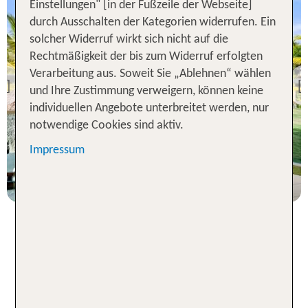
Einstellungen" [in der Fußzeile der Webseite]
durch Ausschalten der Kategorien widerrufen. Ein
solcher Widerruf wirkt sich nicht auf die
Puerto Plata
Rechtmäßigkeit der bis zum Widerruf erfolgten
LIFESTYLE TROPICAL
Verarbeitung aus. Soweit Sie „Ablehnen“ wählen
BEACH & SPA
Previous
und Ihre Zustimmung verweigern, können keine
70 % Weiterempfehlung
individuellen Angebote unterbreitet werden, nur
notwendige Cookies sind aktiv.
7 Nächte, AI, XX
Impressum
p.P. ab 1512 €
Puerto Plata – die Karibik
hautnah erleben