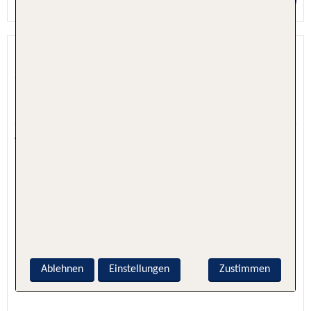
Preis p.P. ab 1419 €
LIFESTYLE TROPICAL BEACH &
SPA
Puerto Plata, Dom. Republik - Norden (Puerto
Plata & Samana), Dominikanische Republik
4.4 - 70 % Weiterempfehlung
Ablehnen
Einstellungen
Zustimmen