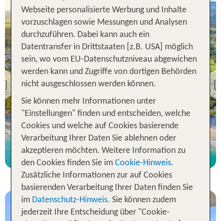
Webseite personalisierte Werbung und Inhalte
vorzuschlagen sowie Messungen und Analysen
durchzuführen. Dabei kann auch ein
Datentransfer in Drittstaaten [z.B. USA] möglich
sein, wo vom EU-Datenschutzniveau abgewichen
Puerto Plata
Emotions by Hodelpa
werden kann und Zugriffe von dortigen Behörden
Puerto Plata
nicht ausgeschlossen werden können.
Previous
78 % Weiterempfehlung
Sie können mehr Informationen unter
"Einstellungen" finden und entscheiden, welche
statt
Cookies und welche auf Cookies basierende
7 Nächte, AI, DZ
1400 €
Verarbeitung Ihrer Daten Sie ablehnen oder
p.P. ab 1329 €
akzeptieren möchten. Weitere Information zu
den Cookies finden Sie im
Cookie-Hinweis
.
Zusätzliche Informationen zur auf Cookies
basierenden Verarbeitung Ihrer Daten finden Sie
im
Datenschutz-Hinweis
. Sie können zudem
jederzeit Ihre Entscheidung über "Cookie-