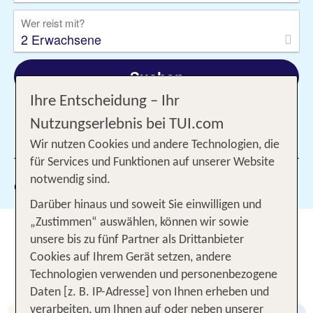
Wer reist mit?
2 Erwachsene
Suchen
Ihre Entscheidung – Ihr
Nutzungserlebnis bei TUI.com
1 Filter hinzugefügt
Wir nutzen Cookies und andere Technologien, die
für Services und Funktionen auf unserer Website
notwendig sind.
Gewählte Filter:
Puerto Plata
Darüber hinaus und soweit Sie einwilligen und
„Zustimmen“ auswählen, können wir sowie
Puerto Plata Pauschalreisen -
unsere bis zu fünf Partner als Drittanbieter
Unsere TOP Angebote für 1
Cookies auf Ihrem Gerät setzen, andere
Woche Hotel inkl. Flug
Technologien verwenden und personenbezogene
Daten [z. B. IP-Adresse] von Ihnen erheben und
verarbeiten, um Ihnen auf oder neben unserer