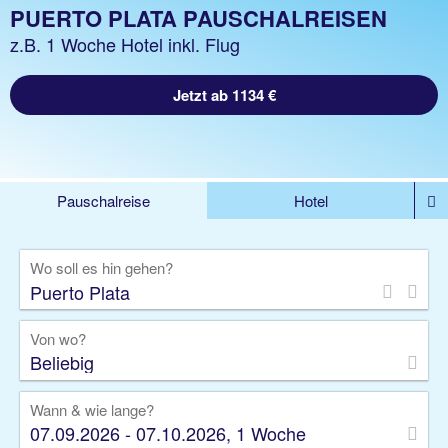
PUERTO PLATA PAUSCHALREISEN
z.B. 1 Woche Hotel inkl. Flug
Jetzt ab 1134 €
Pauschalreise
Hotel
DEALS
Flug
Ferienhaus
Mietwagen
Wo soll es hin gehen?
Kreuzfahrten
Rundreisen
Ausflüge
Camper
Privattransfer
Zusatzleistungen
Von wo?
Beliebig
Wann & wie lange?
07.09.2026 - 07.10.2026, 1 Woche