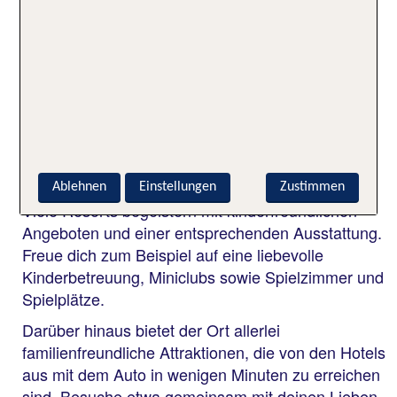
Fitnessräume und Sportangebote
Sind Hotels in Puerto Plata für
Familien geeignet?
Ja, die Hotels in Puerto Plata sind für Familien
geeignet.
Ablehnen
Einstellungen
Zustimmen
Viele Resorts begeistern mit kinderfreundlichen
Angeboten und einer entsprechenden Ausstattung.
Freue dich zum Beispiel auf eine liebevolle
Kinderbetreuung, Miniclubs sowie Spielzimmer und
Spielplätze.
Darüber hinaus bietet der Ort allerlei
familienfreundliche Attraktionen, die von den Hotels
aus mit dem Auto in wenigen Minuten zu erreichen
sind. Besuche etwa gemeinsam mit deinen Lieben