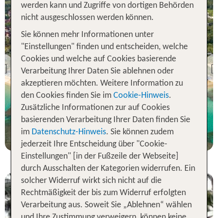
werden kann und Zugriffe von dortigen Behörden
nicht ausgeschlossen werden können.
Sie können mehr Informationen unter
Halbinsel Samana
"Einstellungen" finden und entscheiden, welche
Bahia Principe Explore El
Cookies und welche auf Cookies basierende
Portillo
Previous
Verarbeitung Ihrer Daten Sie ablehnen oder
81 % Weiterempfehlung
akzeptieren möchten. Weitere Information zu
den Cookies finden Sie im
Cookie-Hinweis
.
statt
Zusätzliche Informationen zur auf Cookies
7 Nächte, AI, DZ
546 €
basierenden Verarbeitung Ihrer Daten finden Sie
p.P. ab 532 €
im
Datenschutz-Hinweis
. Sie können zudem
jederzeit Ihre Entscheidung über "Cookie-
Einstellungen" [in der Fußzeile der Webseite]
durch Ausschalten der Kategorien widerrufen. Ein
solcher Widerruf wirkt sich nicht auf die
Rechtmäßigkeit der bis zum Widerruf erfolgten
Verarbeitung aus. Soweit Sie „Ablehnen“ wählen
und Ihre Zustimmung verweigern, können keine