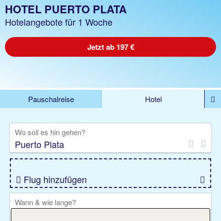
HOTEL PUERTO PLATA
Hotelangebote für 1 Woche
Jetzt ab 197 €
Pauschalreise
Hotel
DEALS
Flug
Ferienhaus
Mietwagen
Wo soll es hin gehen?
Kreuzfahrten
Rundreisen
Ausflüge
Camper
Privattransfer
Zusatzleistungen
Flug hinzufügen
Wann & wie lange?
08.08.2026 - 05.11.2026, Beliebig