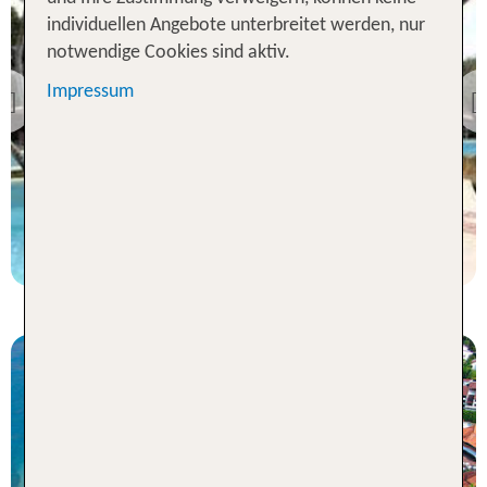
individuellen Angebote unterbreitet werden, nur
notwendige Cookies sind aktiv.
Nordküste
Impressum
Blue Jack Tar
Previous
99 % Weiterempfehlung
7 Nächte, ÜF, DZ
p.P. ab 514 €
Nordküste