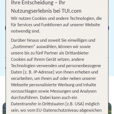
Ihre Entscheidung – Ihr
Wer reist mit?
Nutzungserlebnis bei TUI.com
2 Erwachsene
Wir nutzen Cookies und andere Technologien, die
für Services und Funktionen auf unserer Website
Suchen
notwendig sind.
Darüber hinaus und soweit Sie einwilligen und
„Zustimmen“ auswählen, können wir sowie
1 Filter hinzugefügt
unsere bis zu fünf Partner als Drittanbieter
Cookies auf Ihrem Gerät setzen, andere
Technologien verwenden und personenbezogene
Gewählte Filter:
Puerto Plata
Daten [z. B. IP-Adresse] von Ihnen erheben und
verarbeiten, um Ihnen auf oder neben unserer
Unsere TOP Hotelangebote für 1
Webseite personalisierte Werbung und Inhalte
Woche Puerto Plata
vorzuschlagen sowie Messungen und Analysen
durchzuführen. Dabei kann auch ein
Datentransfer in Drittstaaten [z.B. USA] möglich
sein, wo vom EU-Datenschutzniveau abgewichen