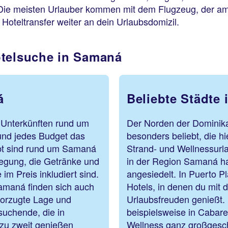
 Die meisten Urlauber kommen mit dem Flugzeug, der am 
 Hoteltransfer weiter an dein Urlaubsdomizil.
otelsuche in Samaná
á
Beliebte Städte
n Unterkünften rund um
Der Norden der Dominika
und jedes Budget das
besonders beliebt, die 
ebt sind rund um Samaná
Strand- und Wellnessurl
flegung, die Getränke und
in der Region Samaná ha
im Preis inkludiert sind.
angesiedelt. In Puerto Pl
Samaná finden sich auch
Hotels, in denen du mit
evorzugte Lage und
Urlaubsfreuden genießt.
suchende, die in
beispielsweise in Cabare
 zu zweit genießen
Wellness ganz großgeschr