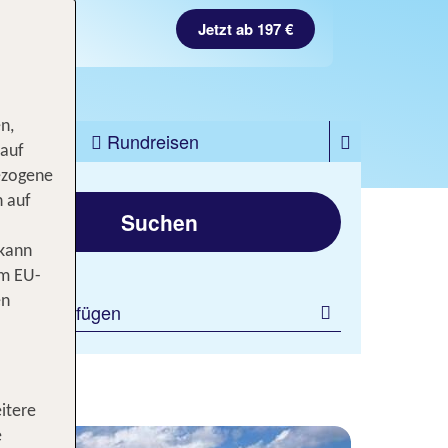
Jetzt ab 197 €
n,
zfahrten
Rundreisen
 auf
ezogene
gen
n auf
Suchen
 kann
om EU-
en
ilter hinzufügen
itere
e