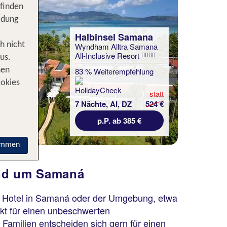
 finden
idung
Halbinsel Samana
h nicht
Wyndham Alltra Samana
All-Inclusive Resort
us.
83 % Weiterempfehlung
nen
ookies
statt
7 Nächte, AI, DZ
524 €
p.P. ab 385 €
immen
und um Samaná
in Hotel in Samaná oder der Umgebung, etwa
nkt für einen unbeschwerten
Familien entscheiden sich gern für einen