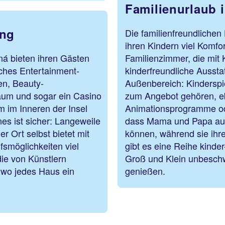
Familienurlaub 
ung
Die familienfreundliche
ihren Kindern viel Komf
ná bieten ihren Gästen
Familienzimmer, die mit 
ches Entertainment-
kinderfreundliche Aussta
en, Beauty-
Außenbereich: Kinderspie
raum und sogar ein Casino
zum Angebot gehören, e
 im Inneren der Insel
Animationsprogramme ode
es ist sicher: Langeweile
dass Mama und Papa auc
r Ort selbst bietet mit
können, während sie ihre
fsmöglichkeiten viel
gibt es eine Reihe kinder
ie von Künstlern
Groß und Klein unbesch
 wo jedes Haus ein
genießen.
werk ist.