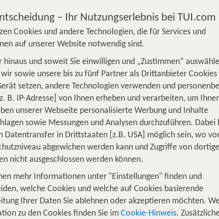
Entscheidung – Ihr Nutzungserlebnis bei TUI.com
zen Cookies und andere Technologien, die für Services und
nen auf unserer Website notwendig sind.
 hinaus und soweit Sie einwilligen und „Zustimmen“ auswähle
S
Flug
Ferienhaus
Mietwagen
Kreu
wir sowie unsere bis zu fünf Partner als Drittanbieter Cookies
Gerät setzen, andere Technologien verwenden und personenb
üge
Camper
Privattransfer
Zusatzleistun
z. B. IP-Adresse] von Ihnen erheben und verarbeiten, um Ihne
ben unserer Webseite personalisierte Werbung und Inhalte
Flug hinzufügen
chlagen sowie Messungen und Analysen durchzuführen. Dabei
n Datentransfer in Drittstaaten [z.B. USA] möglich sein, wo v
Wer reist mit?
hutzniveau abgewichen werden kann und Zugriffe von dortig
F
2 Erwachsene
en nicht ausgeschlossen werden können.
nen mehr Informationen unter "Einstellungen" finden und
 für 1 Woche Samaná
iden, welche Cookies und welche auf Cookies basierende
itung Ihrer Daten Sie ablehnen oder akzeptieren möchten. We
tion zu den Cookies finden Sie im
Cookie-Hinweis
. Zusätzlich