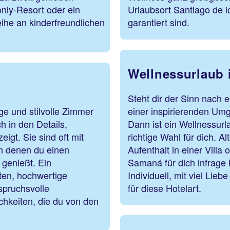
only-Resort oder ein
Urlaubsort Santiago de l
eihe an kinderfreundlichen
garant
Wellnessurlaub
Steht dir der Sinn nach 
ge und stilvolle Zimmer
einer inspirierenden U
h in den Details,
Dann ist ein Wellnessur
igt. Sie sind oft mit
richtige Wahl für dich. A
on denen du einen
Aufenthalt in einer Vill
genießt. Ein
Samaná für dich infrage
sten, hochwertige
Individuell, mit viel Lie
spruchsvolle
für diese Hotelart.
hkeiten, die du von den