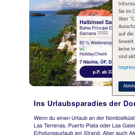
Informa
Sie im
über "C
Halbinsel Samana
Ausscha
Bahia Principe Escape
Samana
auf die
82 % Weiterempfehlung
Soweit 
keine i
statt
sind akt
7 Nächte, ÜF, DZ
440 €
Impres
p.P. ab 379 €
Ableh
Ins Urlaubsparadies der D
Wenn du einen Urlaub an der Nordostküst
Las Terrenas, Puerto Plata oder Las Gale
Erholungsurlaub am Strand. Aber auch Akt