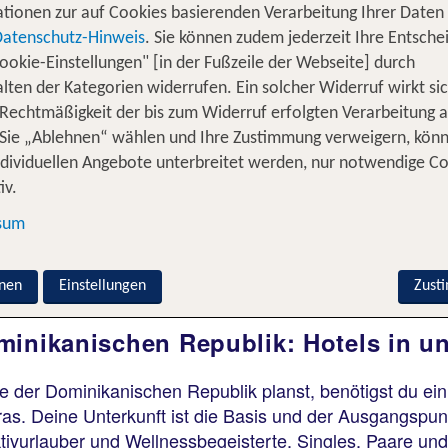
tionen zur auf Cookies basierenden Verarbeitung Ihrer Daten
Datenschutz-Hinweis
. Sie können zudem jederzeit Ihre Entsche
ookie-Einstellungen" [in der Fußzeile der Webseite] durch
Halbinsel Samana
lten der Kategorien widerrufen. Ein solcher Widerruf wirkt sic
The Bannister Hotel &
Yacht Club
 Rechtmäßigkeit der bis zum Widerruf erfolgten Verarbeitung a
100 % Weiterempfehlung
Sie „Ablehnen“ wählen und Ihre Zustimmung verweigern, kön
ndividuellen Angebote unterbreitet werden, nur notwendige C
iv.
7 Nächte, ÜF, Su
sum
p.P. ab 383 €
nen
Einstellungen
Zust
ominikanischen Republik: Hotels in 
e der Dominikanischen Republik planst, benötigst du e
ras. Deine Unterkunft ist die Basis und der Ausgangspu
ivurlauber und Wellnessbegeisterte, Singles, Paare und 