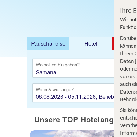
Ihre 
Wir nut
Funktio
Darüber
Pauschalreise
Hotel
DEAL
können 
Ihrem 
Ausfl
Daten [
Wo soll es hin gehen?
oder ne
vorzus
auch ei
Wann & wie lange?
Datensc
08.08.2026 - 05.11.2026, Beliebig
Behörd
Sie kön
Unsere TOP Hotelangebote
entsche
Verarbe
Informa