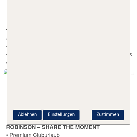
TUI BLUE
TUI MAGIC LIFE - WHERE MAGIC HAPPENS
• Umfassendes All Inclusive-Angebot
• Entspannte Clubatmosphäre
• Großes Unterhaltungsprogramm mit Sport, Shows
& Events
TUI MAGIC LIFE
Ablehnen
Einstellungen
Zustimmen
ROBINSON – SHARE THE MOMENT
• Premium Cluburlaub