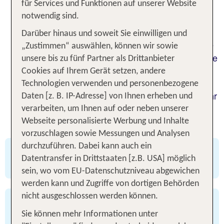
für Services und Funktionen auf unserer Website
Momente? Ein Familienurlaub ist mehr als eine
notwendig sind.
– er ist die Gelegenheit,
Pause vom Alltag
kostbare Zeit mit deinen Liebsten zu verbringen.
Darüber hinaus und soweit Sie einwilligen und
Erlebe
, staune über neue
Abenteuer in der Natur
„Zustimmen“ auswählen, können wir sowie
Orte und tobe mit deinen Kindern am
. Sage
Strand
unsere bis zu fünf Partner als Drittanbieter
der Schule, der Kita und dem Büro für eine Zeit
Cookies auf Ihrem Gerät setzen, andere
Adieu und mache dich auf zu deinem
Technologien verwenden und personenbezogene
. Buchst du schon jetzt für das Jahr
Familienurlaub
Daten [z. B. IP-Adresse] von Ihnen erheben und
2026, legst du den Grundstein für
,
Erinnerungen
verarbeiten, um Ihnen auf oder neben unserer
die ein Leben lang bleiben!
Webseite personalisierte Werbung und Inhalte
vorzuschlagen sowie Messungen und Analysen
durchzuführen. Dabei kann auch ein
✅ viele Angebote mit Flex Tarif buchbar
Datentransfer in Drittstaaten [z.B. USA] möglich
✅ 3 Tage kostenfrei stornieren
sein, wo vom EU-Datenschutzniveau abgewichen
werden kann und Zugriffe von dortigen Behörden
nicht ausgeschlossen werden können.
✅ TUI Bestpreisgarantie
✅ attraktives Preis-Leistungs-Verhältnis
Sie können mehr Informationen unter