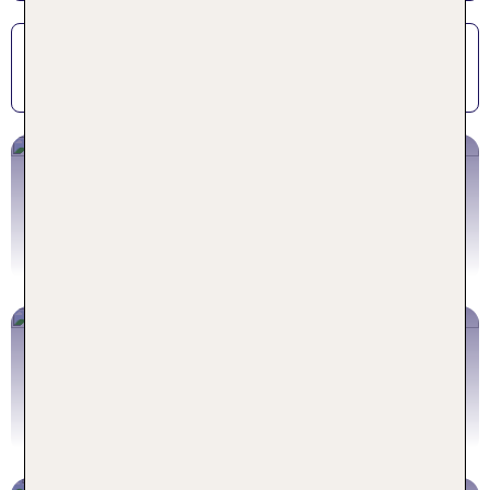
Kindgerechte Kost
Großes Sport- und Animationsprogramm
Last Minute Sale
Urlaub bis zu 50% günstiger
Jetzt entdecken
Kinder übernachten kostenlos!
Bei eigener Anreise in Deutschland, Italien,
Österreich uvm.
Hotels entdecken