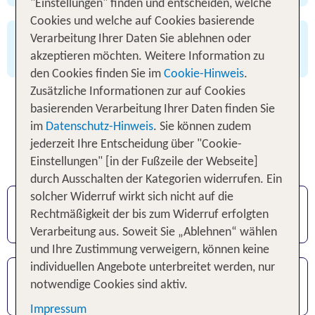
"Einstellungen" finden und entscheiden, welche
Cookies und welche auf Cookies basierende
✅ 24/7 Service
Verarbeitung Ihrer Daten Sie ablehnen oder
✅ bewährte TUI Qualität
akzeptieren möchten. Weitere Information zu
den Cookies finden Sie im
Cookie-Hinweis
.
Zusätzliche Informationen zur auf Cookies
basierenden Verarbeitung Ihrer Daten finden Sie
Urlaub mit Kind - Entdecke
im
Datenschutz-Hinweis
. Sie können zudem
unsere beliebtesten Reiseziele
jederzeit Ihre Entscheidung über "Cookie-
und Familien-Vorteile
Einstellungen" [in der Fußzeile der Webseite]
durch Ausschalten der Kategorien widerrufen. Ein
solcher Widerruf wirkt sich nicht auf die
TUI Hotelmarken für Familien
Rechtmäßigkeit der bis zum Widerruf erfolgten
Großes All Inclusive Angebot
Verarbeitung aus. Soweit Sie „Ablehnen“ wählen
und Ihre Zustimmung verweigern, können keine
individuellen Angebote unterbreitet werden, nur
Professionelle Kinderbetreuung
notwendige Cookies sind aktiv.
Geräumige Familienzimmer
Impressum