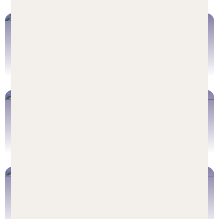
Familienurlaub Kroatien
Jetzt buchen
Familienurlaub Italien
Jetzt buchen
Aquapark Hotels
Hotels mit Wasserrutschen
Jetzt buchen