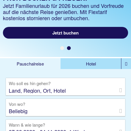
Finde das perfekte Angebot für deinen Familienurlaub
Jetzt Familienurlaub für 2026 buchen und Vorfreude
auf die nächste Reise genießen. Mit Flextarif
kostenlos stornieren oder umbuchen.
Jetzt buchen!
Jetzt buchen
Pauschalreise
Hotel
DEALS
Flug
Ferienhaus
Mietwagen
Wo soll es hin gehen?
Kreuzfahrten
Rundreisen
Ausflüge
Camper
Privattransfer
Zusatzleistungen
Von wo?
Beliebig
Wann & wie lange?