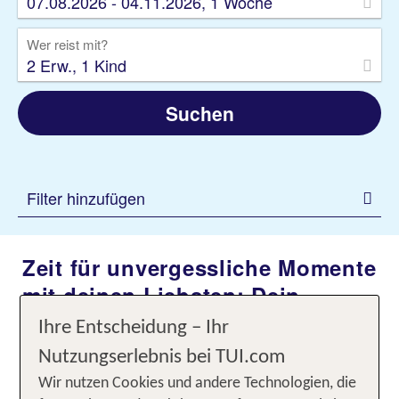
07.08.2026 - 04.11.2026, 1 Woche
Wer reist mit?
2 Erw., 1 Kind
Suchen
Filter hinzufügen
Zeit für unvergessliche Momente
mit deinen Liebsten: Dein
nächster Familienurlaub
Ihre Entscheidung – Ihr
Nutzungserlebnis bei TUI.com
Wünschst du dir einen Urlaub voller Kinderlachen,
Wir nutzen Cookies und andere Technologien, die
und erholsamer
gemeinsamer Erlebnisse