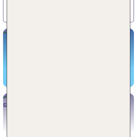
X-TUI und L'TUR Angebote sind von der
Sonderpreisgarantie ausgeschlossen.
TUI KIDS CLUBS
Deutschsprachige Kinderbetreuung, All Inclusive
uvm.
Jetzt buchen
Familienurlaub Ägypten
Jetzt buchen