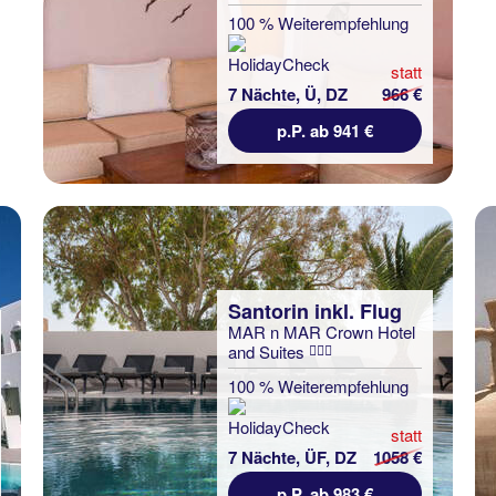
100 % Weiterempfehlung
statt
7 Nächte, Ü, DZ
966 €
p.P. ab 941 €
Santorin inkl. Flug
MAR n MAR Crown Hotel
and Suites
100 % Weiterempfehlung
statt
7 Nächte, ÜF, DZ
1058 €
p.P. ab 983 €