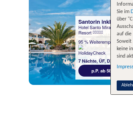
Informa
Sie im
über "C
Santorin inkl. Flug
Hotel Santo Miramare
Santorin inkl. Flug
Ausscha
Resort
Colombo's Beachfront
auf die
95 % Weiterempfehlung
Soweit 
100 % Weiterempfehlung
keine i
sind akt
7 Nächte, ÜF, DZ
statt
7 Nächte, Ü, XX
962 €
Impres
p.P. ab 584 €
p.P. ab 937 €
Ableh