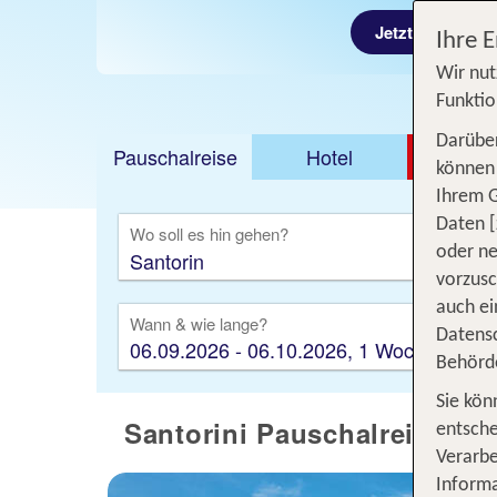
Jetzt ab 398 €
Ihre 
Wir nut
Funktio
Darüber
Pauschalreise
Hotel
DEAL
können 
Ihrem 
Ausfl
Daten [
Wo soll es hin gehen?
oder ne
vorzus
auch ei
Wann & wie lange?
Datensc
06.09.2026 - 06.10.2026, 1 Woche
Behörd
Sie kön
Santorini Pauschalreisen -
entsche
Verarbe
Informa