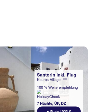
Santorin inkl. Flug
Kouros Village
100 % Weiterempfehlung
7 Nächte, ÜF, DZ
p.P. ab 1023 €