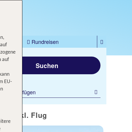
n,
zfahrten
Rundreisen
 auf
ezogene
gen
n auf
Suchen
 kann
om EU-
en
ilter hinzufügen
el inkl. Flug
itere
e