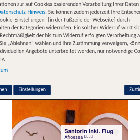
tionen zur auf Cookies basierenden Verarbeitung Ihrer Daten
Datenschutz-Hinweis
. Sie können zudem jederzeit Ihre Entsche
ookie-Einstellungen" [in der Fußzeile der Webseite] durch
Santorin inkl. Flug
lten der Kategorien widerrufen. Ein solcher Widerruf wirkt sic
Aegean Gem
 Rechtmäßigkeit der bis zum Widerruf erfolgten Verarbeitung a
100 % Weiterempfehlung
Sie „Ablehnen“ wählen und Ihre Zustimmung verweigern, kön
ndividuellen Angebote unterbreitet werden, nur notwendige C
statt
iv.
7 Nächte, ÜF, XX
941 €
sum
p.P. ab 916 €
nen
Einstellungen
Zust
Santorin inkl. Flug
Afroessa