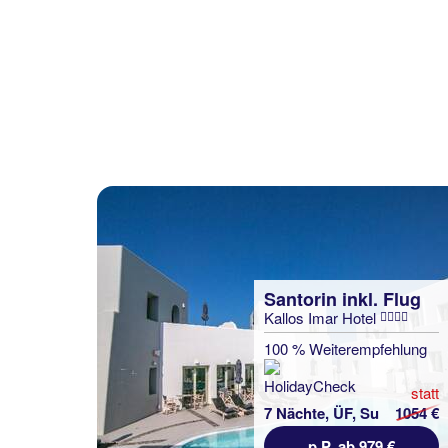
Santorin inkl. Flug
Kallos Imar Hotel
100 % Weiterempfehlung
statt
7 Nächte, ÜF, Su
1054 €
p.P. ab 979 €