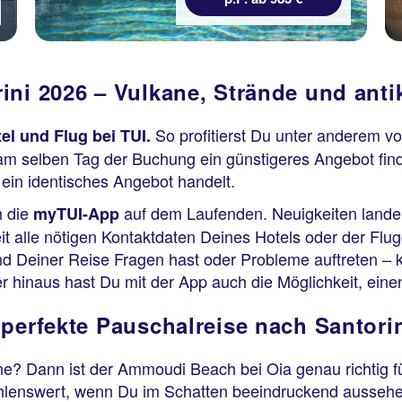
ini 2026 – Vulkane, Strände und anti
So profitierst Du unter anderem v
el und Flug bei TUI.
m selben Tag der Buchung ein günstigeres Angebot findes
ein identisches Angebot handelt.
 die
auf dem Laufenden. Neuigkeiten landen
myTUI-App
t alle nötigen Kontaktdaten Deines Hotels oder der Flugg
nd Deiner Reise Fragen hast oder Probleme auftreten – k
über hinaus hast Du mit der App auch die Möglichkeit, ei
 perfekte Pauschalreise nach Santori
ne? Dann ist der Ammoudi Beach bei Oia genau richtig 
ehlenswert, wenn Du im Schatten beeindruckend ausseh