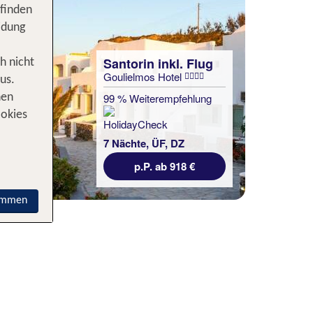
 finden
idung
Santorin inkl. Flug
h nicht
Santorin inkl. Flug
Goulielmos Hotel
Senses Luxury Villas
us.
Santorini
99 % Weiterempfehlung
nen
100 % Weiterempfehlung
ookies
7 Nächte, ÜF, DZ
7 Nächte, Ü, XX
p.P. ab 918 €
p.P. ab 977 €
immen