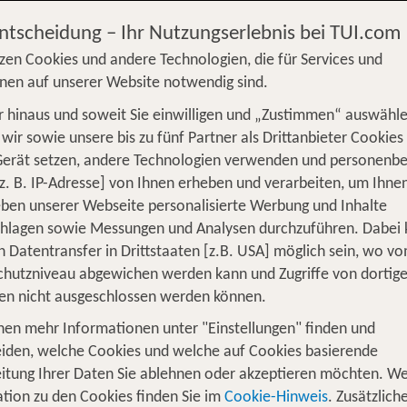
Entscheidung – Ihr Nutzungserlebnis bei TUI.com
zen Cookies und andere Technologien, die für Services und
nen auf unserer Website notwendig sind.
 hinaus und soweit Sie einwilligen und „Zustimmen“ auswähle
S
Flug
Ferienhaus
Mietwagen
Kreu
wir sowie unsere bis zu fünf Partner als Drittanbieter Cookies
Gerät setzen, andere Technologien verwenden und personenb
üge
Camper
Privattransfer
Zusatzleistun
z. B. IP-Adresse] von Ihnen erheben und verarbeiten, um Ihne
Von wo?
ben unserer Webseite personalisierte Werbung und Inhalte
Beliebig
chlagen sowie Messungen und Analysen durchzuführen. Dabei
n Datentransfer in Drittstaaten [z.B. USA] möglich sein, wo v
Wer reist mit?
hutzniveau abgewichen werden kann und Zugriffe von dortig
F
2 Erwachsene
en nicht ausgeschlossen werden können.
nen mehr Informationen unter "Einstellungen" finden und
 Unsere TOP Angebote für 1 Woche Hot
iden, welche Cookies und welche auf Cookies basierende
itung Ihrer Daten Sie ablehnen oder akzeptieren möchten. We
tion zu den Cookies finden Sie im
Cookie-Hinweis
. Zusätzlich