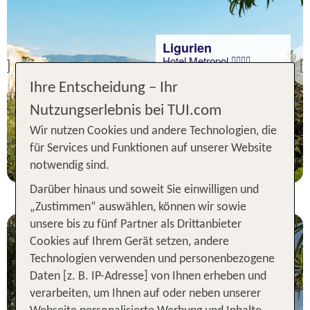
Ligurien
Hotel Metropol
Previous
94 % Weiterempfehlung
Ihre Entscheidung – Ihr
Nutzungserlebnis bei TUI.com
7 Nächte, ÜF, DZ
Wir nutzen Cookies und andere Technologien, die
p.P. ab 855 €
für Services und Funktionen auf unserer Website
notwendig sind.
Darüber hinaus und soweit Sie einwilligen und
„Zustimmen“ auswählen, können wir sowie
unsere bis zu fünf Partner als Drittanbieter
Cookies auf Ihrem Gerät setzen, andere
Technologien verwenden und personenbezogene
Daten [z. B. IP-Adresse] von Ihnen erheben und
verarbeiten, um Ihnen auf oder neben unserer