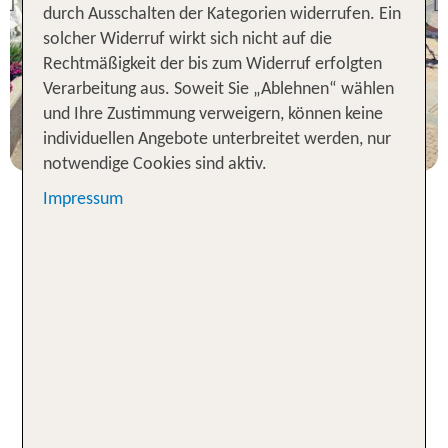
Previous
durch Ausschalten der Kategorien widerrufen. Ein
98 % Weiterempfehlung
solcher Widerruf wirkt sich nicht auf die
Rechtmäßigkeit der bis zum Widerruf erfolgten
7 Nächte, Ü, XX
Verarbeitung aus. Soweit Sie „Ablehnen“ wählen
und Ihre Zustimmung verweigern, können keine
p.P. ab 865 €
individuellen Angebote unterbreitet werden, nur
notwendige Cookies sind aktiv.
Impressum
Ab ans Mittelmeer mit
Pauschalreisen nach Ligurien
2026
Sichelförmig zieht sich die nordwestitalienische
Region Ligurien an der italienischen
Mittelmeerküste entlang. Sie reicht von der Côte
d’Azur im Westen bis zur Toskana im Osten. Die