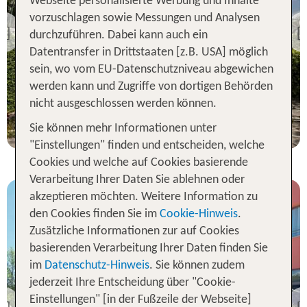
Ligurien
Webseite personalisierte Werbung und Inhalte
Grand Hotel & Des
vorzuschlagen sowie Messungen und Analysen
Anglais
durchzuführen. Dabei kann auch ein
Previous
90 % Weiterempfehlung
Datentransfer in Drittstaaten [z.B. USA] möglich
sein, wo vom EU-Datenschutzniveau abgewichen
werden kann und Zugriffe von dortigen Behörden
7 Nächte, Ü, XX
nicht ausgeschlossen werden können.
p.P. ab 737 €
Sie können mehr Informationen unter
"Einstellungen" finden und entscheiden, welche
Cookies und welche auf Cookies basierende
Verarbeitung Ihrer Daten Sie ablehnen oder
akzeptieren möchten. Weitere Information zu
den Cookies finden Sie im
Cookie-Hinweis
.
Zusätzliche Informationen zur auf Cookies
basierenden Verarbeitung Ihrer Daten finden Sie
im
Datenschutz-Hinweis
. Sie können zudem
Ligurien
jederzeit Ihre Entscheidung über "Cookie-
Mercure Genova San
Einstellungen" [in der Fußzeile der Webseite]
Biagio