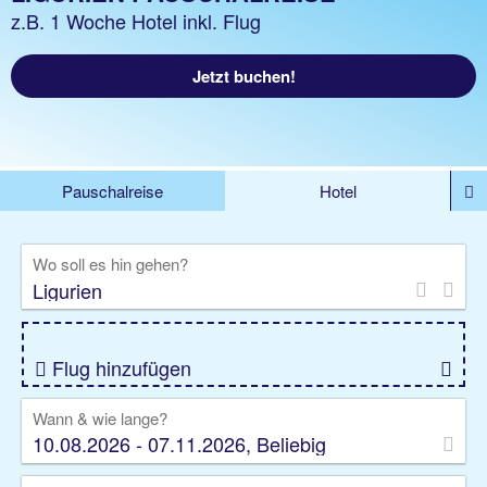
z.B. 1 Woche Hotel inkl. Flug
Jetzt buchen!
Pauschalreise
Hotel
DEALS
Flug
Ferienhaus
Mietwagen
Wo soll es hin gehen?
Kreuzfahrten
Rundreisen
Ausflüge
Camper
Privattransfer
Zusatzleistungen
Flug hinzufügen
Wann & wie lange?
10.08.2026 - 07.11.2026, Beliebig