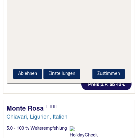
1 Nacht, Nur Hotel
Ablehnen
Einstellungen
Zustimmen
Preis p.P. ab 40 €
Monte Rosa
Chiavari, Ligurien, Italien
5.0 - 100 % Weiterempfehlung