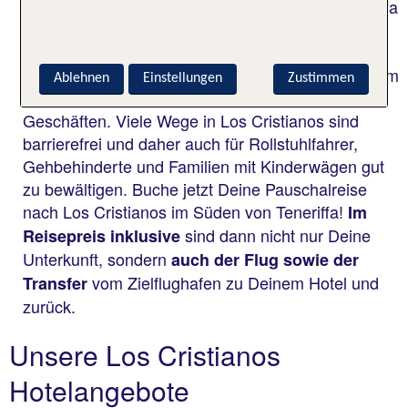
einen Urlaub auf der wunderschönen Insel Teneriffa
ist? Die Hafenstadt bietet die perfekte Mischung
aus guter touristischer Infrastruktur, langen
Sandstränden und einer herrlichen Promenade zum
Ablehnen
Einstellungen
Zustimmen
Flanieren mit Restaurants, Bars, Cafés und
Geschäften. Viele Wege in Los Cristianos sind
barrierefrei und daher auch für Rollstuhlfahrer,
Gehbehinderte und Familien mit Kinderwägen gut
zu bewältigen. Buche jetzt Deine Pauschalreise
nach Los Cristianos im Süden von Teneriffa!
Im
sind dann nicht nur Deine
Reisepreis inklusive
Unterkunft, sondern
auch der Flug sowie der
vom Zielflughafen zu Deinem Hotel und
Transfer
zurück.
Unsere Los Cristianos
Hotelangebote