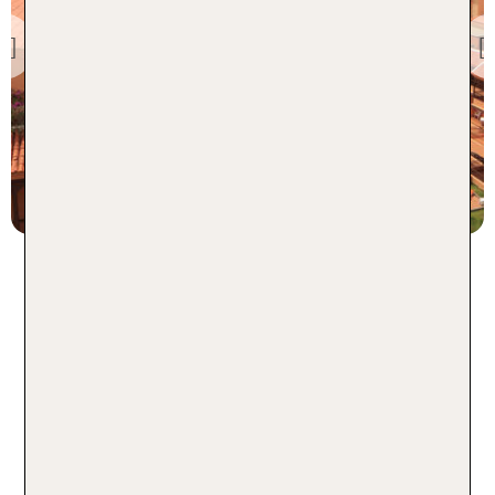
Los Cristianos
Coral Los Alisios
Previous
99 % Weiterempfehlung
statt
7 Nächte, Ü, Su
755 €
p.P. ab 565 €
Reisen inklusive Flug und
Transfer nach Los Cristianos auf
Teneriffa
Los Cristianos ist ein Touristenzentrum im
Südwesten Teneriffas und für seine malerischen