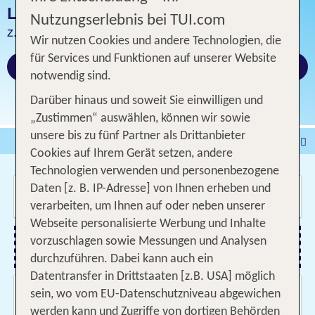
LOS CRISTIANOS PAUSCHALREISEN
Nutzungserlebnis bei TUI.com
z.B. 1 Woche Hotel inklusive Flug
Wir nutzen Cookies und andere Technologien, die
für Services und Funktionen auf unserer Website
Jetzt ab 342 €
notwendig sind.
Darüber hinaus und soweit Sie einwilligen und
„Zustimmen“ auswählen, können wir sowie
unsere bis zu fünf Partner als Drittanbieter
Pauschalreise
Hotel
Cookies auf Ihrem Gerät setzen, andere
DEALS
Flug
Ferienhaus
Mietwagen
Technologien verwenden und personenbezogene
Wo soll es hin gehen?
Daten [z. B. IP-Adresse] von Ihnen erheben und
Kreuzfahrten
Rundreisen
Ausflüge
Camper
verarbeiten, um Ihnen auf oder neben unserer
Privattransfer
Zusatzleistungen
Webseite personalisierte Werbung und Inhalte
vorzuschlagen sowie Messungen und Analysen
Flug hinzufügen
durchzuführen. Dabei kann auch ein
Datentransfer in Drittstaaten [z.B. USA] möglich
Wann & wie lange?
sein, wo vom EU-Datenschutzniveau abgewichen
06.09.2026 - 06.10.2026, 1 Woche
werden kann und Zugriffe von dortigen Behörden