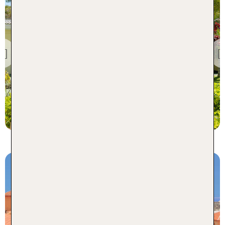
Los Cristianos
Gran Oasis Resort
80 % Weiterempfehlung
Previous
statt
7 Nächte, ÜF, XX
1036 €
p.P. ab 846 €