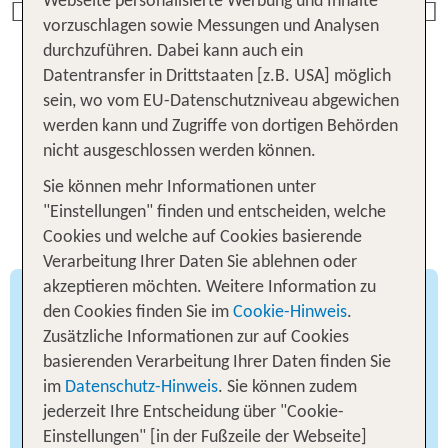
Webseite personalisierte Werbung und Inhalte
Previous
vorzuschlagen sowie Messungen und Analysen
durchzuführen. Dabei kann auch ein
Datentransfer in Drittstaaten [z.B. USA] möglich
Zu den Angeboten
sein, wo vom EU-Datenschutzniveau abgewichen
werden kann und Zugriffe von dortigen Behörden
nicht ausgeschlossen werden können.
Sie können mehr Informationen unter
Tipps und Informationen zur
"Einstellungen" finden und entscheiden, welche
besten Reisezeit nach Japan
Cookies und welche auf Cookies basierende
Verarbeitung Ihrer Daten Sie ablehnen oder
akzeptieren möchten. Weitere Information zu
Japanische Klimavielfalt
den Cookies finden Sie im
Cookie-Hinweis
.
Zusätzliche Informationen zur auf Cookies
Als Inselstaat im Pazifischen Ozean umfasst
basierenden Verarbeitung Ihrer Daten finden Sie
Japan mehrere Klimazonen. Im Norden, etwa auf
im
Datenschutz-Hinweis
. Sie können zudem
Hokkaido, erwarten dich lange, schneereiche
jederzeit Ihre Entscheidung über "Cookie-
Winter mit Temperaturen weit unter dem
Einstellungen" [in der Fußzeile der Webseite]