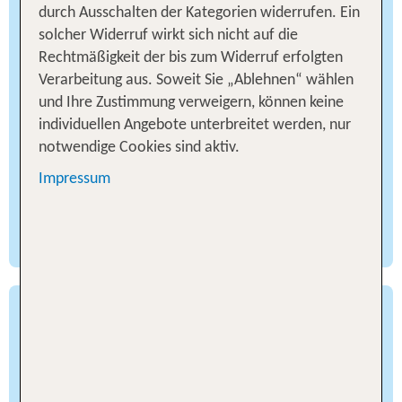
Gefrierpunkt und recht milde, trockene Sommer.
durch Ausschalten der Kategorien widerrufen. Ein
Auf den zentral gelegenen Hauptinseln Honshu,
solcher Widerruf wirkt sich nicht auf die
Shikoku und Kyushu herrscht feucht-
Rechtmäßigkeit der bis zum Widerruf erfolgten
subtropisches Klima, das heiße, schwüle Sommer
Verarbeitung aus. Soweit Sie „Ablehnen“ wählen
und milde Winter mit sich bringt. Weiter
und Ihre Zustimmung verweigern, können keine
südwestlich, auf den Nansei-Inseln wie Okinawa,
individuellen Angebote unterbreitet werden, nur
findest du das ganze Jahr über eine hohe
notwendige Cookies sind aktiv.
Luftfeuchtigkeit und warme Temperaturen
Impressum
vor. Auch Meeresströmungen wie der warme
Kuroshio beeinflussen die regionalen
Klimabedingungen spürbar.
Winter in Japan
Der Winter von Dezember bis Februar ist die
beste Reisezeit für dich, wenn du Japan als