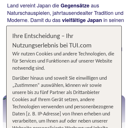
Land vereint Japan die
aus
Gegensätze
Naturschauspielen, jahrtausendealter Tradition und
Moderne. Damit du das
in seinen
vielfältige Japan
schönsten Facetten erleben kannst, kommt es auf
den
deines Trips ins „Land der
Zeitpunkt
Ihre Entscheidung – Ihr
aufgehenden Sonne“ an. Erfahre, welches die
Nutzungserlebnis bei TUI.com
für den Japan Urlaub deiner Wahl
beste Reisezeit
Wir nutzen Cookies und andere Technologien, die
ist!
für Services und Funktionen auf unserer Website
notwendig sind.
Dein direkter Weg zum perfekten
Darüber hinaus und soweit Sie einwilligen und
Japan Urlaub
„Zustimmen“ auswählen, können wir sowie
unsere bis zu fünf Partner als Drittanbieter
Cookies auf Ihrem Gerät setzen, andere
Japan Urlaub
Technologien verwenden und personenbezogene
Daten [z. B. IP-Adresse] von Ihnen erheben und
verarbeiten, um Ihnen auf oder neben unserer