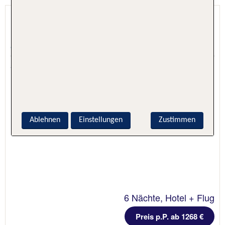
Best Western Plus Hotel Fino Osaka
Kita...
Osaka, Japan, Japan
5.6 - 100 % Weiterempfehlung
Ablehnen
Einstellungen
Zustimmen
6 Nächte, Hotel + Flug
Preis p.P. ab 1268 €