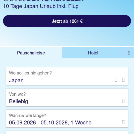
10 Tage Japan Urlaub inkl. Flug
Jetzt ab 1261 €
Pauschalreise
Hotel
DEALS
Flug
Ferienhaus
Mietwagen
Wo soll es hin gehen?
Kreuzfahrten
Rundreisen
Ausflüge
Camper
Privattransfer
Zusatzleistungen
Von wo?
Beliebig
Wann & wie lange?
05.09.2026 - 05.10.2026, 1 Woche