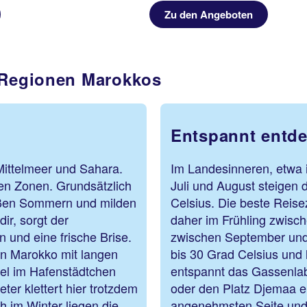
Zu den Angeboten
d Regionen Marokkos
Entspannt entd
Mittelmeer und Sahara.
Im Landesinneren, etwa i
hen Zonen. Grundsätzlich
Juli und August steigen 
eißen Sommern und milden
Celsius. Die beste Reisez
ir, sorgt der
daher im Frühling zwisc
und eine frische Brise.
zwischen September und
in Marokko mit langen
bis 30 Grad Celsius und
iel im Hafenstädtchen
entspannt das Gassenlab
er klettert hier trotzdem
oder den Platz Djemaa el
h im Winter liegen die
angenehmsten Seite und 