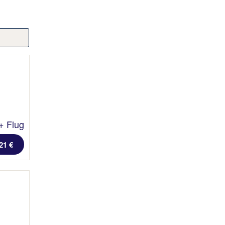
+ Flug
21 €