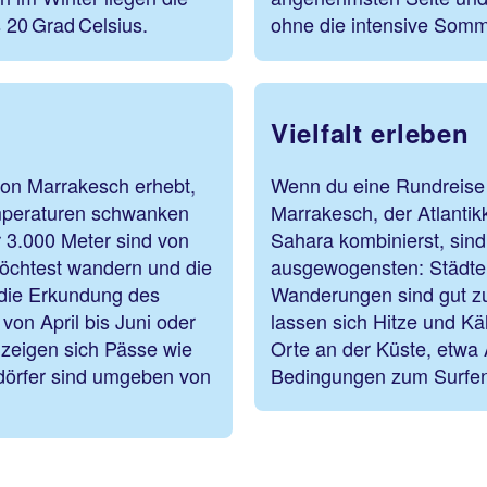
20 Grad Celsius.
ohne die intensive Somme
Vielfalt erleben
von Marrakesch erhebt,
Wenn du eine Rundreise 
emperaturen schwanken
Marrakesch, der Atlantikk
r 3.000 Meter sind von
Sahara kombinierst, sin
öchtest wandern und die
ausgewogensten: Städte 
 die Erkundung des
Wanderungen sind gut zu
von April bis Juni oder
lassen sich Hitze und K
 zeigen sich Pässe wie
Orte an der Küste, etwa 
gdörfer sind umgeben von
Bedingungen zum Surfen