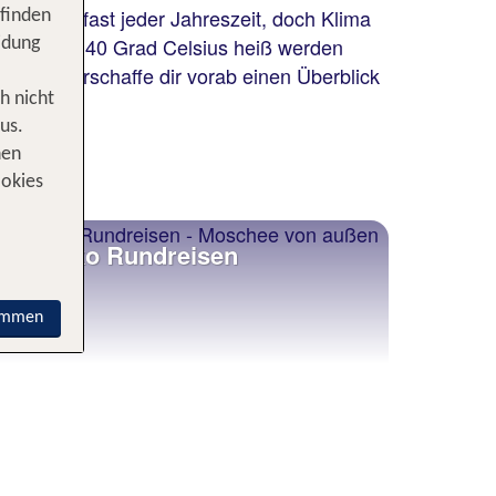
greich zu fast jeder Jahreszeit, doch Klima
 finden
hara über 40 Grad Celsius heiß werden
idung
lanst, verschaffe dir vorab einen Überblick
h nicht
us.
nen
ookies
Marokko Rundreisen
immen