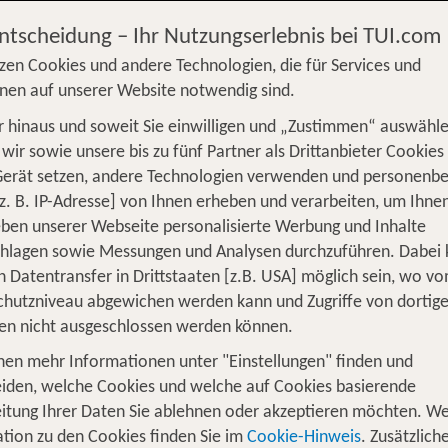
 ab 399 €
Entscheidung – Ihr Nutzungserlebnis bei TUI.com
zen Cookies und andere Technologien, die für Services und
nen auf unserer Website notwendig sind.
 hinaus und soweit Sie einwilligen und „Zustimmen“ auswähle
S
Flug
Ferienhaus
Mietwagen
Kreu
wir sowie unsere bis zu fünf Partner als Drittanbieter Cookies
Gerät setzen, andere Technologien verwenden und personenb
üge
Camper
Privattransfer
Zusatzleistun
z. B. IP-Adresse] von Ihnen erheben und verarbeiten, um Ihne
Von wo?
ben unserer Webseite personalisierte Werbung und Inhalte
Beliebig
chlagen sowie Messungen und Analysen durchzuführen. Dabei
n Datentransfer in Drittstaaten [z.B. USA] möglich sein, wo v
Wer reist mit?
hutzniveau abgewichen werden kann und Zugriffe von dortig
F
2 Erwachsene
en nicht ausgeschlossen werden können.
nen mehr Informationen unter "Einstellungen" finden und
okko
iden, welche Cookies und welche auf Cookies basierende
itung Ihrer Daten Sie ablehnen oder akzeptieren möchten. We
und
sowie den atlantischen
ks
Wüstenpalästen
Küsten
tion zu den Cookies finden Sie im
Cookie-Hinweis
. Zusätzlich