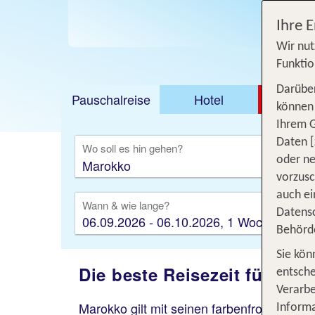
Jetzt
Ihre 
Wir nut
Funktio
Darüber
Pauschalreise
Hotel
DEAL
können 
Ihrem 
Ausfl
Daten [
Wo soll es hin gehen?
oder ne
vorzus
auch ei
Wann & wie lange?
Datensc
06.09.2026 - 06.10.2026, 1 Woche
Behörd
Sie kön
Die beste Reisezeit für Mar
entsche
Verarbe
Marokko gilt mit seinen farbenfrohen
Sou
Informa