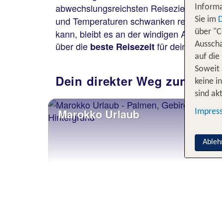
abwechslungsreichsten Reiseziele Nordafr
Informa
und Temperaturen schwanken regional st
Sie im
kann, bleibt es an der windigen Atlantikk
über "C
über die
für deinen Maro
beste Reisezeit
Ausscha
auf die
Soweit 
Dein direkter Weg zum perf
keine i
sind akt
Marokko Urlaub
Impres
Ableh