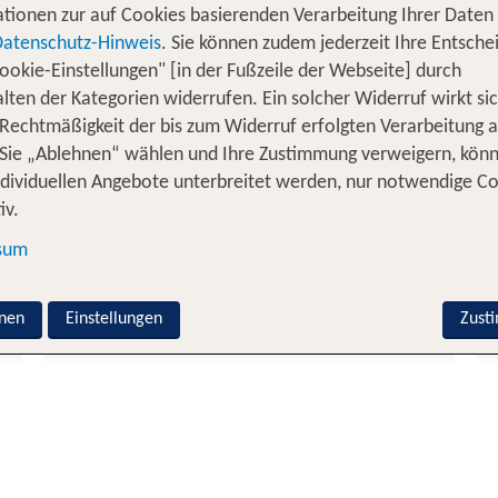
ikas. Mit rund
im Jahr lockt das Köni
300 Sonnentagen
tionen zur auf Cookies basierenden Verarbeitung Ihrer Daten
ark. Während es im
in Marrakesch oder der Sa
Sommer
Datenschutz-Hinweis
. Sie können zudem jederzeit Ihre Entsche
üste angenehm frisch. Vor allem wenn du eine Rundreise p
ookie-Einstellungen" [in der Fußzeile der Webseite] durch
kko Urlaub.
lten der Kategorien widerrufen. Ein solcher Widerruf wirkt sic
 Rechtmäßigkeit der bis zum Widerruf erfolgten Verarbeitung a
Sie „Ablehnen“ wählen und Ihre Zustimmung verweigern, kön
ekten Marokko Urlaub
ndividuellen Angebote unterbreitet werden, nur notwendige C
iv.
Marokko Hotel
sum
nen
Einstellungen
Zust