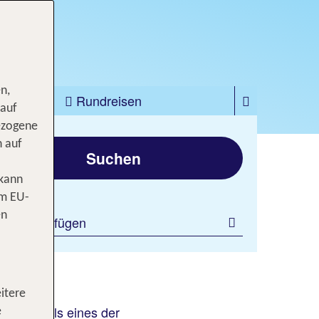
n,
zfahrten
Rundreisen
 auf
ezogene
gen
n auf
Suchen
 kann
om EU-
en
ilter hinzufügen
itere
als eines der
städten
e