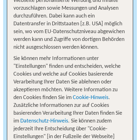
Webseite personalisierte Werbung und Inhalte
Im Norden der Toskana und wie Florenz am Ufer
vorzuschlagen sowie Messungen und Analysen
des Arno gelegen, befindet sich die
durchzuführen. Dabei kann auch ein
Universitätsstadt Pisa. Highlight der Stadt ist
Datentransfer in Drittstaaten [z.B. USA] möglich
natürlich der weltbekannte Schiefe Turm von Pisa
sein, wo vom EU-Datenschutzniveau abgewichen
auf der Piazza dei Miracoli. Mit fast fünf Metern
werden kann und Zugriffe von dortigen Behörden
Neigung grenzt es an ein Wunder, dass der Turm
nicht ausgeschlossen werden können.
nicht umfällt. Wer fit genug ist, die 293 Stufen zu
Sie können mehr Informationen unter
erklimmen, den erwartet eine fantastische
"Einstellungen" finden und entscheiden, welche
Aussicht über die Stadt. Pisa hat aber noch viel
Cookies und welche auf Cookies basierende
mehr zu bieten als ihr berühmtes Wahrzeichen.
Verarbeitung Ihrer Daten Sie ablehnen oder
Bei einem Spaziergang durch die wundervollen
akzeptieren möchten. Weitere Information zu
Gassen und Plätze der Altstadt kannst Du viele
den Cookies finden Sie im
Cookie-Hinweis
.
beeindruckende Gebäude, Kirchen und Palazzi
Zusätzliche Informationen zur auf Cookies
bewundern. Lohnenswert ist auch ein Besuch der
basierenden Verarbeitung Ihrer Daten finden Sie
vielen Kunst- und Geschichtsmuseen oder des
im
Datenschutz-Hinweis
. Sie können zudem
Botanischen Gartens von Pisa. Aber auch in der
jederzeit Ihre Entscheidung über "Cookie-
Umgebung von Pisa gibt es viel zu entdecken. Die
Einstellungen" [in der Fußzeile der Webseite]
hügelige Landschaft bietet vielfältige kulturelle und