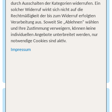
durch Ausschalten der Kategorien widerrufen. Ein
gastronomische Highlights. So verläuft hier unter
solcher Widerruf wirkt sich nicht auf die
anderem die „Strada del Vino“, an der Du tolle
Rechtmäßigkeit der bis zum Widerruf erfolgten
Weintouren durch die kleinen Städtchen und
Verarbeitung aus. Soweit Sie „Ablehnen“ wählen
Dörfer unternehmen kannst. Auch die Küste ist
und Ihre Zustimmung verweigern, können keine
nicht weit von Pisa entfernt. Wenn Du auf Deiner
individuellen Angebote unterbreitet werden, nur
Rundreise durch die Toskana einen entspannten
notwendige Cookies sind aktiv.
Strandtag einlegen möchtest, bieten sich der
Küstenort Marina di Vecchiano mit seinen
Impressum
fantastischen Dünenstränden oder die
beschauliche Badebucht von Marina di Pisa an.
Florenz
Die Hauptstadt der Toskana ist nicht nur eine der