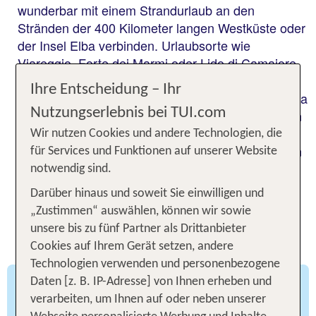
wunderbar mit einem Strandurlaub an den
Stränden der 400 Kilometer langen Westküste oder
der Insel Elba verbinden. Urlaubsorte wie
Viareggio, Forte dei Marmi oder Lido di Camaiore
laden zum Baden ein. Abseits der typisch
Ihre Entscheidung – Ihr
italienischen Strandbäder findest Du in der Toskana
Nutzungserlebnis bei TUI.com
aber auch viele naturbelassene Strände, an denen
weniger Trubel herrscht. Die größte toskanische
Wir nutzen Cookies und andere Technologien, die
Insel Elba ist mit ihrem glasklaren Wasser und den
für Services und Funktionen auf unserer Website
tollen Stränden ein wahres Badeparadies.
notwendig sind.
Darüber hinaus und soweit Sie einwilligen und
Die 6 besten Orte für eine
„Zustimmen“ auswählen, können wir sowie
unsere bis zu fünf Partner als Drittanbieter
Toskana-Rundreise
Cookies auf Ihrem Gerät setzen, andere
Technologien verwenden und personenbezogene
Daten [z. B. IP-Adresse] von Ihnen erheben und
Pisa
verarbeiten, um Ihnen auf oder neben unserer