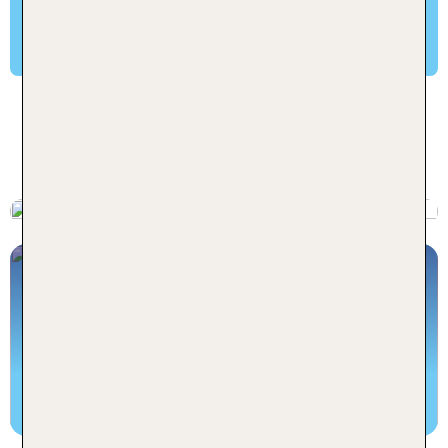
von Mai bis September. Zum Wandern von April
bis Juni und September bis Oktober.
Mehr Inspiration zu Ihrer Toskana
Mehr Inspirationen für Deine
Reise...
Toskana Reise
...HIER GEHT'S ZUM TUI BLOG!
Rundreisen und Erlebnisreisen
Mit TUI um die ganze Welt
Alle Rundreisen