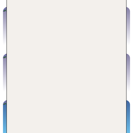
Mietwagen Toskana
Mietwagen Toskana buchen
Toskana Wohnmobile
Wohnmobil Toskana buchen
Ferienhäuser Toskana
Die Toskana authentisch erleben!