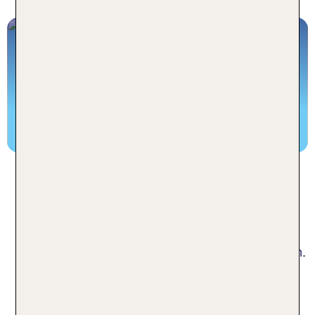
Route 66: Unser Roadtrip quer durch
Amerika
Teil 1
Zum Blog!
Rundreise USA mit dem
Mietwagen
Entdecke auf einer Mietwagenrundreise die
faszinierenden Metropolen der Vereinigten Staaten.
Die Millionenstädte der Ost-, Nordküste und der
Westküste haben ihren eigenen Zauber: die
innovative Metropole New York, mit ihrer Skyline