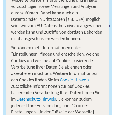
Webseite personalisierte Werbung und Inhalte
Lakes Region und Alaska
vorzuschlagen sowie Messungen und Analysen
durchzuführen. Dabei kann auch ein
Faszinierend abwechslungsreich ist die Region
Datentransfer in Drittstaaten [z.B. USA] möglich
der Great Lakes Staaten. Benannt ist sie nach den
sein, wo vom EU-Datenschutzniveau abgewichen
fünf Seen, die flächenmäßig das größte
werden kann und Zugriffe von dortigen Behörden
Süßwasserseen-System der Welt ergeben. Der
nicht ausgeschlossen werden können.
Lake Superior, der Lake Huron, der Lake Erie und
Sie können mehr Informationen unter
der Lake Ontario liegen teils in den USA und teils
"Einstellungen" finden und entscheiden, welche
in Kanada, allein der Lake Michigan liegt komplett
Cookies und welche auf Cookies basierende
in den USA. Insgesamt sieben amerikanische
Verarbeitung Ihrer Daten Sie ablehnen oder
Bundesstaaten säumen die Ufer der Seen. Neben
akzeptieren möchten. Weitere Information zu
aufregenden Metropolen wie Cleveland, Chicago
den Cookies finden Sie im
Cookie-Hinweis
.
oder Detroit – wo durch das Label Motown
Zusätzliche Informationen zur auf Cookies
Records Musikgeschichte geschrieben wurde –
basierenden Verarbeitung Ihrer Daten finden Sie
kannst Du viele pittoreske Kleinstädte und
im
Datenschutz-Hinweis
. Sie können zudem
ursprüngliche Fischerorte entdecken. Außerdem
jederzeit Ihre Entscheidung über "Cookie-
beeindruckende Dünenlandschaften, das
Einstellungen" [in der Fußzeile der Webseite]