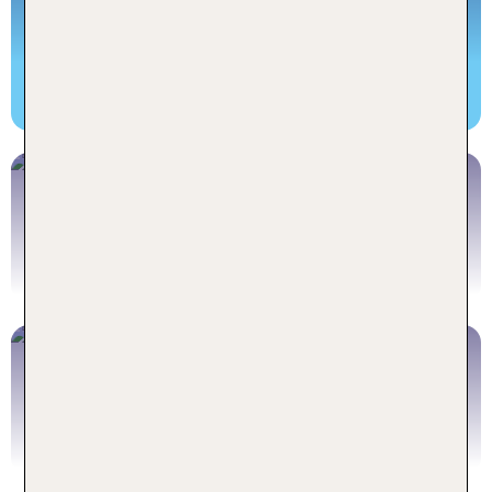
Alle TUI Rundreisen
Mietwagen USA
Mietwagen USA buchen
USA Wohnmobile
Wohnmobil USA buchen