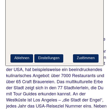
und den vielen Attraktionen, verändert sich jedes
Jahr im atemberaubenden Tempo. Boston, die
charmante Hauptstadt Massachusetts, hat neben
exklusiven Einkaufsadressen und Restaurants
außerdem ein schillerndes Nachtleben. In der
einstmals bedeutenden Industriestadt Detroit
entstanden im Rahmen der Initiative „Detroit Future
City“, aus ehemaligen Werkshallen, öffentliche
Einrichtungen. Der im Jahr 2007 eröffnete und über
fünf Kilometer lange Detroit River Walk ist heute ein
Ablehnen
Einstellungen
Zustimmen
beliebter Treffpunkt. Chicago – die drittgrößte Stadt
der USA, hat beispielsweise ein beeindruckendes
kulinarisches Angebot: über 7000 Restaurants und
über 65 Craft Brauereien. Das multikulturelle Erbe
der Stadt zeigt sich in den 77 Stadtvierteln, die Du
mit Tour Guides erkunden kannst. An der
Westküste ist Los Angeles – „die Stadt der Engel“,
jedes Jahr das USA-Reiseziel Nummer eins. Neben