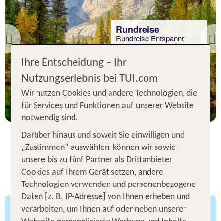
Rundreise
Rundreise Entspannt
Previous
durch Kalifornien fÃ¼r
Selbstfahrer
Ihre Entscheidung – Ihr
Nutzungserlebnis bei TUI.com
7 Nächte, Ü, DZ
Wir nutzen Cookies und andere Technologien, die
p.P. ab 593 €
für Services und Funktionen auf unserer Website
notwendig sind.
Darüber hinaus und soweit Sie einwilligen und
„Zustimmen“ auswählen, können wir sowie
Die 6 besten Orte für Deine USA
unsere bis zu fünf Partner als Drittanbieter
Cookies auf Ihrem Gerät setzen, andere
Rundreise
Technologien verwenden und personenbezogene
Daten [z. B. IP-Adresse] von Ihnen erheben und
verarbeiten, um Ihnen auf oder neben unserer
Der Norden - Entdecke die Great