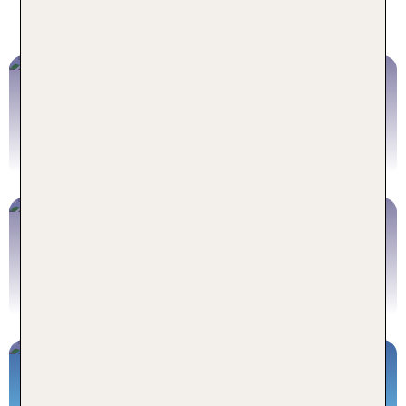
Camper
USA Urlaub
INKLUSIVE FLUG
USA mit Flug buchen
USA Hotels
OHNE FLUG
USA Hotel buchen
Die Welt entdecken...
...mit TUI Rundreisen!