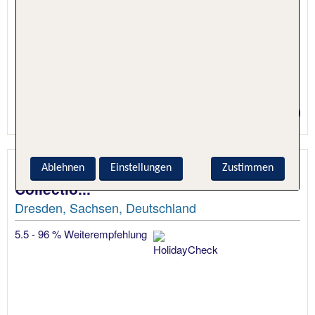
1 Nacht, Nur Hotel
Preis p.P. ab 63 €
Gewandhaus Dresden, Autograph
Ablehnen
Einstellungen
Zustimmen
Collectio...
Dresden, Sachsen, Deutschland
5.5 - 96 % Weiterempfehlung