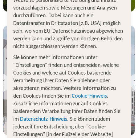
Webseite personalisierte Werbung und Inhalte
vorzuschlagen sowie Messungen und Analysen
durchzuführen. Dabei kann auch ein
Datentransfer in Drittstaaten [z.B. USA] möglich
sein, wo vom EU-Datenschutzniveau abgewichen
werden kann und Zugriffe von dortigen Behörden
nicht ausgeschlossen werden können.
Sie können mehr Informationen unter
"Einstellungen" finden und entscheiden, welche
Dresden
Cookies und welche auf Cookies basierende
ARCOTEL HafenCity
Dresden
Verarbeitung Ihrer Daten Sie ablehnen oder
Previous
akzeptieren möchten. Weitere Information zu
98 % Weiterempfehlung
den Cookies finden Sie im
Cookie-Hinweis
.
Zusätzliche Informationen zur auf Cookies
2 Nächte, Ü, XX
basierenden Verarbeitung Ihrer Daten finden Sie
im
Datenschutz-Hinweis
. Sie können zudem
p.P. ab 84 €
jederzeit Ihre Entscheidung über "Cookie-
Einstellungen" [in der Fußzeile der Webseite]