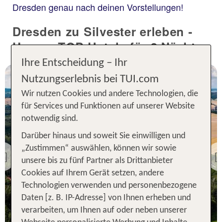
Dresden genau nach deinen Vorstellungen!
Dresden zu Silvester erleben -
Unsere TOP Hotels für 2 Nächte
Ihre Entscheidung – Ihr
Nutzungserlebnis bei TUI.com
Wir nutzen Cookies und andere Technologien, die
für Services und Funktionen auf unserer Website
notwendig sind.
Dresden
Darüber hinaus und soweit Sie einwilligen und
TUI KIDS CLUB Trixi Park
„Zustimmen“ auswählen, können wir sowie
Previous
unsere bis zu fünf Partner als Drittanbieter
97 % Weiterempfehlung
Cookies auf Ihrem Gerät setzen, andere
Technologien verwenden und personenbezogene
statt
Daten [z. B. IP-Adresse] von Ihnen erheben und
2 Nächte, Ü, Bu
180 €
verarbeiten, um Ihnen auf oder neben unserer
p.P. ab 166 €