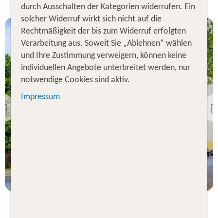
durch Ausschalten der Kategorien widerrufen. Ein
solcher Widerruf wirkt sich nicht auf die
Rechtmäßigkeit der bis zum Widerruf erfolgten
Verarbeitung aus. Soweit Sie „Ablehnen“ wählen
und Ihre Zustimmung verweigern, können keine
individuellen Angebote unterbreitet werden, nur
notwendige Cookies sind aktiv.
Dresden
Hotel Alte Klavierfabrik
Impressum
Meißen
Previous
87 % Weiterempfehlung
2 Nächte, ÜF, XX
p.P. ab 82 €