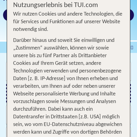
Nutzungserlebnis bei TUI.com
Jetzt buchen!
Wir nutzen Cookies und andere Technologien, die
für Services und Funktionen auf unserer Website
notwendig sind.
Darüber hinaus und soweit Sie einwilligen und
Pauschalreise
Hotel
„Zustimmen“ auswählen, können wir sowie
unsere bis zu fünf Partner als Drittanbieter
DEALS
Flug
Ferienhaus
Mietwagen
Cookies auf Ihrem Gerät setzen, andere
Wo soll es hin gehen?
Kreuzfahrten
Rundreisen
Ausflüge
Camper
Technologien verwenden und personenbezogene
Daten [z. B. IP-Adresse] von Ihnen erheben und
Privattransfer
Zusatzleistungen
verarbeiten, um Ihnen auf oder neben unserer
Webseite personalisierte Werbung und Inhalte
Flug hinzufügen
vorzuschlagen sowie Messungen und Analysen
durchzuführen. Dabei kann auch ein
Wann & wie lange?
Datentransfer in Drittstaaten [z.B. USA] möglich
11.08.2026 - 09.11.2026, Beliebig
sein, wo vom EU-Datenschutzniveau abgewichen
werden kann und Zugriffe von dortigen Behörden
Wer reist mit?