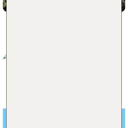
Mehr Hotels mit spezieller Küche
für gesunde Ernährung
VEGANE KÜCHE
In vielen TUI Hotels kann man sich vegan