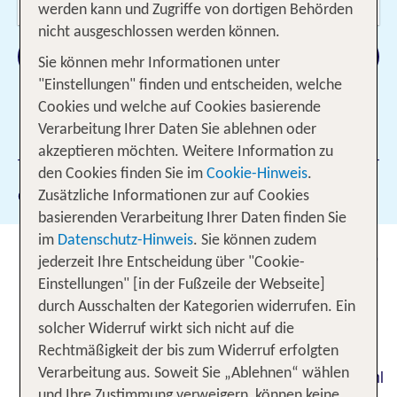
2 Erwachsene
werden kann und Zugriffe von dortigen Behörden
nicht ausgeschlossen werden können.
Suchen
Sie können mehr Informationen unter
"Einstellungen" finden und entscheiden, welche
Cookies und welche auf Cookies basierende
Verarbeitung Ihrer Daten Sie ablehnen oder
1 Filter hinzugefügt
akzeptieren möchten. Weitere Information zu
den Cookies finden Sie im
Cookie-Hinweis
.
Gewählte Filter:
97
Zusätzliche Informationen zur auf Cookies
basierenden Verarbeitung Ihrer Daten finden Sie
im
Datenschutz-Hinweis
. Sie können zudem
TUI Hotels mit regionaler Küche -
jederzeit Ihre Entscheidung über "Cookie-
gesunde Ernährung für Körper
Einstellungen" [in der Fußzeile der Webseite]
und Seele!
durch Ausschalten der Kategorien widerrufen. Ein
solcher Widerruf wirkt sich nicht auf die
Wem auch im Urlaub die gesunde Ernährung am
Rechtmäßigkeit der bis zum Widerruf erfolgten
Herzen liegt, der findet bei TUI eine große Auswahl
Verarbeitung aus. Soweit Sie „Ablehnen“ wählen
und Ihre Zustimmung verweigern, können keine