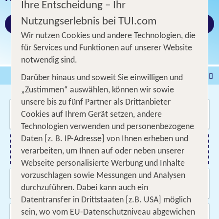
Ihre Entscheidung – Ihr
Nutzungserlebnis bei TUI.com
Jetzt buchen!
Wir nutzen Cookies und andere Technologien, die
für Services und Funktionen auf unserer Website
notwendig sind.
Pauschalreise
Hotel
Darüber hinaus und soweit Sie einwilligen und
„Zustimmen“ auswählen, können wir sowie
DEALS
Flug
Ferienhaus
Mietwagen
unsere bis zu fünf Partner als Drittanbieter
Wo soll es hin gehen?
Kreuzfahrten
Rundreisen
Ausflüge
Camper
Cookies auf Ihrem Gerät setzen, andere
Technologien verwenden und personenbezogene
Privattransfer
Zusatzleistungen
Daten [z. B. IP-Adresse] von Ihnen erheben und
verarbeiten, um Ihnen auf oder neben unserer
Flug hinzufügen
Webseite personalisierte Werbung und Inhalte
vorzuschlagen sowie Messungen und Analysen
Wann & wie lange?
07.08.2026 - 05.11.2026, Beliebig
durchzuführen. Dabei kann auch ein
Datentransfer in Drittstaaten [z.B. USA] möglich
Wer reist mit?
sein, wo vom EU-Datenschutzniveau abgewichen