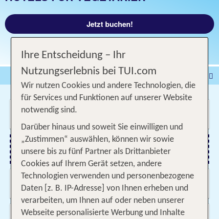
Jetzt buchen!
Ihre Entscheidung – Ihr
Nutzungserlebnis bei TUI.com
Pauschalreise
Hotel
Wir nutzen Cookies und andere Technologien, die
DEALS
Flug
Ferienhaus
Mietwagen
für Services und Funktionen auf unserer Website
Wo soll es hin gehen?
notwendig sind.
Kreuzfahrten
Rundreisen
Ausflüge
Camper
Darüber hinaus und soweit Sie einwilligen und
Privattransfer
Zusatzleistungen
„Zustimmen“ auswählen, können wir sowie
unsere bis zu fünf Partner als Drittanbieter
Flug hinzufügen
Cookies auf Ihrem Gerät setzen, andere
Technologien verwenden und personenbezogene
Wann & wie lange?
10.08.2026 - 08.11.2026, Beliebig
Daten [z. B. IP-Adresse] von Ihnen erheben und
verarbeiten, um Ihnen auf oder neben unserer
Wer reist mit?
Webseite personalisierte Werbung und Inhalte