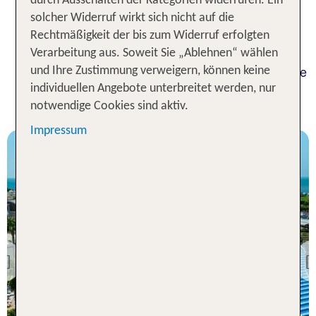
Ernährung eine große Rolle. Viele TUI Hotels
durch Ausschalten der Kategorien widerrufen. Ein
kreieren deshalb jeden Tag fantasievolle Gerichte
solcher Widerruf wirkt sich nicht auf die
aus hochwertigen Lebensmitteln. Lassen Sie sich
Rechtmäßigkeit der bis zum Widerruf erfolgten
von der kulinarischen Vielfalt der vegetarischen
Verarbeitung aus. Soweit Sie „Ablehnen“ wählen
Küche verzaubern und genießen Sie die fleischlose
und Ihre Zustimmung verweigern, können keine
Küche in ausgewählten Hotels in vielen beliebten
individuellen Angebote unterbreitet werden, nur
Reisezielen der Nah-, Mittel- und Fernstrecke!
notwendige Cookies sind aktiv.
Impressum
Türkische Riviera
TUI MAGIC LIFE
Jacaranda
Previous
92 % Weiterempfehlung
statt