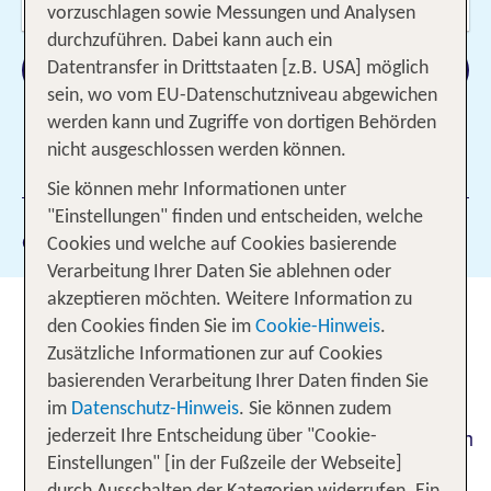
2 Erwachsene
vorzuschlagen sowie Messungen und Analysen
durchzuführen. Dabei kann auch ein
Suchen
Datentransfer in Drittstaaten [z.B. USA] möglich
sein, wo vom EU-Datenschutzniveau abgewichen
werden kann und Zugriffe von dortigen Behörden
nicht ausgeschlossen werden können.
1 Filter hinzugefügt
Sie können mehr Informationen unter
"Einstellungen" finden und entscheiden, welche
Gewählte Filter:
96
Cookies und welche auf Cookies basierende
Verarbeitung Ihrer Daten Sie ablehnen oder
akzeptieren möchten. Weitere Information zu
TUI Hotels mit vegetarischer
den Cookies finden Sie im
Cookie-Hinweis
.
Küche - gesunde Ernährung für
Zusätzliche Informationen zur auf Cookies
Körper und Seele!
basierenden Verarbeitung Ihrer Daten finden Sie
im
Datenschutz-Hinweis
. Sie können zudem
Es muss nicht immer Fleisch oder Fisch sein. Auch
jederzeit Ihre Entscheidung über "Cookie-
oder gerade im Urlaub spielt eine gesunde
Einstellungen" [in der Fußzeile der Webseite]