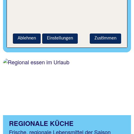
LAKTOSEFREIE KÜCHE
Trotz Lebensmittelunverträglichkeit den Urlaub
unbeschwert genießen - in diesen Hotels stehen
Ihnen ausreichend laktosefreie Lebensmittel zur
Auswahl.
Ablehnen
Einstellungen
Zustimmen
Angebote entdecken
REGIONALE KÜCHE
Frische, regionale Lebensmittel der Saison