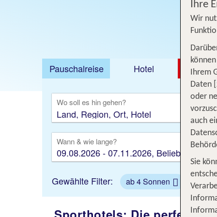
Ihre 
Wir nut
Funktio
Darüber
können 
Pauschalreise
Hotel
DEAL
Ihrem 
Daten [
Ausfl
oder ne
Wo soll es hin gehen?
vorzus
auch ei
Datensc
Wann & wie lange?
Behörd
09.08.2026 - 07.11.2026, Beliebig
Sie kön
entsche
Gewählte Filter:
ab 4 Sonnen
Gesam
Verarbe
Informa
Sporthotels: Die perfekte 
Informa