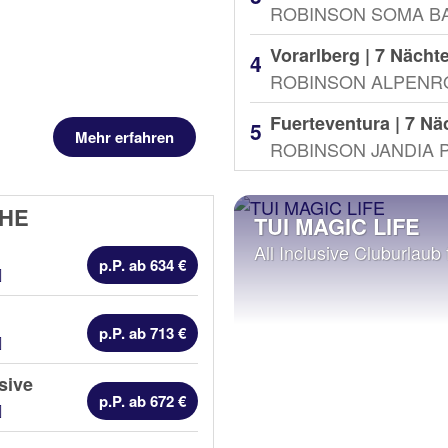
ROBINSON SOMA B
Vorarlberg | 7 Nächt
ROBINSON ALPENRO
Fuerteventura | 7 Nä
Mehr erfahren
ROBINSON JANDIA 
CHE
TUI MAGIC LIFE
All Inclusive Cluburlaub
p.P. ab 634 €
Hotel Kategorien
p.P. ab 713 €
Hotel Kategorien
usive
p.P. ab 672 €
Hotel Kategorien