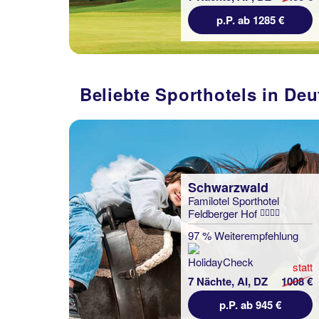
p.P. ab 1285 €
Beliebte Sporthotels in De
Schwarzwald
Familotel Sporthotel
Feldberger Hof
97 % Weiterempfehlung
statt
7 Nächte, AI, DZ
1008 €
p.P. ab 945 €