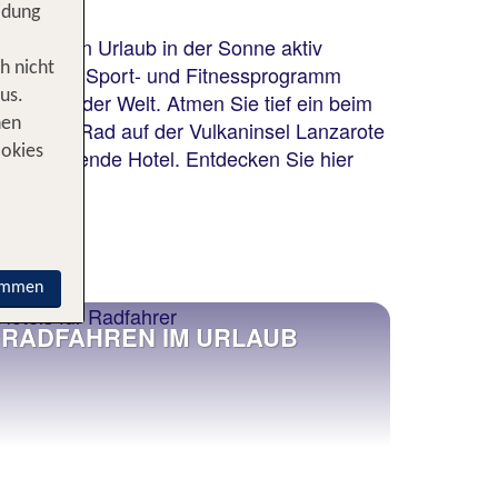
idung
 Sie ihren Urlaub in der Sonne aktiv
h nicht
vielseitiges Sport- und Fitnessprogramm
us.
 Plätzen der Welt. Atmen Sie tief ein beim
nen
ahren Sie Rad auf der Vulkaninsel Lanzarote
ookies
ch das passende Hotel. Entdecken Sie hier
immen
RADFAHREN IM URLAUB