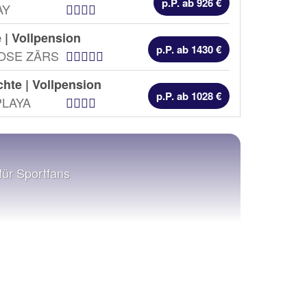
p.P. ab 926 €
Hotel Kategorien
AY
e |
Vollpension
p.P. ab 1430 €
Hotel Kategorien
SE ZÃRS
chte |
Vollpension
p.P. ab 1028 €
Hotel Kategorien
PLAYA
 für Sportfans