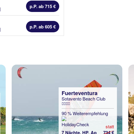
p.P. ab 715 €
Hotel Kategorien
p.P. ab 605 €
Hotel Kategorien
Fuerteventura
Sotavento Beach Club
90 % Weiterempfehlung
statt
7 Nächte, HP, Ap
734 €