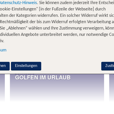
Datenschutz-Hinweis
. Sie können zudem jederzeit Ihre Entsche
ookie-Einstellungen" [in der Fußzeile der Webseite] durch
 sind Sporthotels genau das Richtige, denn hier können
lten der Kategorien widerrufen. Ein solcher Widerruf wirkt sic
ort betreiben, eine neue Sportart ausprobieren oder ein 
 Rechtmäßigkeit der bis zum Widerruf erfolgten Verarbeitung a
n breites Angebot für Ihren Sporturlaub an den schönsten
Sie „Ablehnen“ wählen und Ihre Zustimmung verweigern, kön
lumeninsel Madeira, surfen Sie im tropischen Hawaii, f
ndividuellen Angebote unterbreitet werden, nur notwendige C
 Pisten Österreichs hinab - für jeden Sportfan findet si
iv.
.com.
sum
e im Urlaub betreiben?
nen
Einstellungen
Zust
GOLFEN IM URLAUB