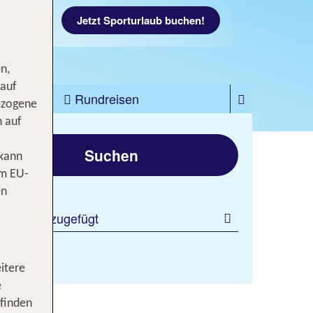
Jetzt Sporturlaub buchen!
n,
 auf
zfahrten
Rundreisen
ezogene
n auf
gen
Suchen
 kann
om EU-
en
 Filter hinzugefügt
80%
itere
e
ein
 finden