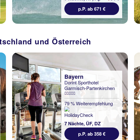
p.P. ab 671 €
utschland und Österreich
Bayern
Dorint Sporthotel
Garmisch-Partenkirchen
79 % Weiterempfehlung
7 Nächte, ÜF, DZ
p.P. ab 358 €