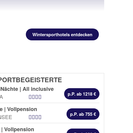
Wintersporthotels entdecken
PORTBEGEISTERTE
 Nächte |
All inclusive
p.P. ab 1218 €
Hotel Kategorien
A
e |
Vollpension
p.P. ab 755 €
Hotel Kategorien
NSEE
 |
Vollpension