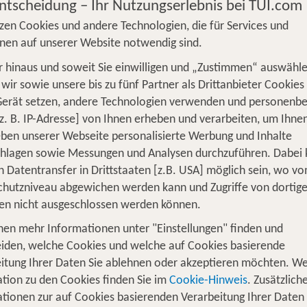
Entscheidung – Ihr Nutzungserlebnis bei TUI.com
zen Cookies und andere Technologien, die für Services und
nen auf unserer Website notwendig sind.
 hinaus und soweit Sie einwilligen und „Zustimmen“ auswähle
wir sowie unsere bis zu fünf Partner als Drittanbieter Cookies
S
Flug
Ferienhaus
Mietwagen
Kreu
Gerät setzen, andere Technologien verwenden und personenb
z. B. IP-Adresse] von Ihnen erheben und verarbeiten, um Ihne
üge
Camper
Privattransfer
Zusatzleistun
ben unserer Webseite personalisierte Werbung und Inhalte
chlagen sowie Messungen und Analysen durchzuführen. Dabei
Flug hinzufügen
n Datentransfer in Drittstaaten [z.B. USA] möglich sein, wo v
hutzniveau abgewichen werden kann und Zugriffe von dortig
Wer reist mit?
en nicht ausgeschlossen werden können.
3
2 Erwachsene
nen mehr Informationen unter "Einstellungen" finden und
iden, welche Cookies und welche auf Cookies basierende
tbewertung mind. 3 (von 6)
Weiterempfehlung mind. 
itung Ihrer Daten Sie ablehnen oder akzeptieren möchten. We
tion zu den Cookies finden Sie im
Cookie-Hinweis
. Zusätzlich
Kombination aus Erholung und Aktivs
tionen zur auf Cookies basierenden Verarbeitung Ihrer Daten