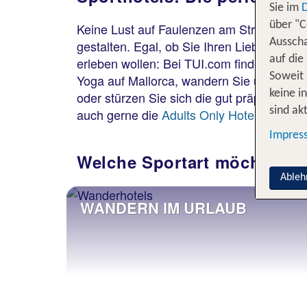
Sie im
über "C
Keine Lust auf Faulenzen am Strand? Dann
Ausscha
gestalten. Egal, ob Sie Ihren Lieblingssp
auf die
erleben wollen: Bei TUI.com finden Sie ei
Soweit 
Yoga auf Mallorca, wandern Sie über die B
keine i
oder stürzen Sie sich die gut präparierten
sind akt
auch gerne die
Adults Only Hotels
auf TUI
Impres
Welche Sportart möchten Si
Ableh
WANDERN IM URLAUB