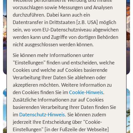
Webseite personalisierte Werbung und Inhalte
vorzuschlagen sowie Messungen und Analysen
Krakau
durchzuführen. Dabei kann auch ein
Hotel Golebiewski
Karpacz
Datentransfer in Drittstaaten [z.B. USA] möglich
Previous
sein, wo vom EU-Datenschutzniveau abgewichen
95 % Weiterempfehlung
werden kann und Zugriffe von dortigen Behörden
statt
nicht ausgeschlossen werden können.
2 Nächte, HP, DZ
228 €
Sie können mehr Informationen unter
p.P. ab 205 €
"Einstellungen" finden und entscheiden, welche
Cookies und welche auf Cookies basierende
Verarbeitung Ihrer Daten Sie ablehnen oder
akzeptieren möchten. Weitere Information zu
den Cookies finden Sie im
Cookie-Hinweis
.
Zusätzliche Informationen zur auf Cookies
basierenden Verarbeitung Ihrer Daten finden Sie
im
Datenschutz-Hinweis
. Sie können zudem
jederzeit Ihre Entscheidung über "Cookie-
Einstellungen" [in der Fußzeile der Webseite]