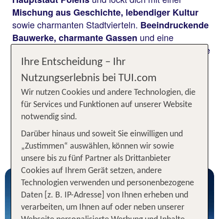
Mischung aus Geschichte, lebendiger Kultur
sowie charmanten Stadtvierteln.
Beeindruckende
und eine
Bauwerke, charmante Gassen
entspannte Atmosphäre machen deine Städtereise
nach Krakau zu einem unvergesslichen Erlebnis.
Ihre Entscheidung – Ihr
Und das Beste: Die wichtigsten
Nutzungserlebnis bei TUI.com
Sehenswürdigkeiten im Zentrum erreichst du
Wir nutzen Cookies und andere Technologien, die
. Lass dich bei deiner Reise vom
bequem zu Fuß
für Services und Funktionen auf unserer Website
einzigartigen Flair Krakaus verzaubern!
notwendig sind.
Unsere TOP Angebote für 2
Darüber hinaus und soweit Sie einwilligen und
Nächte in Krakau
„Zustimmen“ auswählen, können wir sowie
unsere bis zu fünf Partner als Drittanbieter
Cookies auf Ihrem Gerät setzen, andere
Technologien verwenden und personenbezogene
Daten [z. B. IP-Adresse] von Ihnen erheben und
verarbeiten, um Ihnen auf oder neben unserer