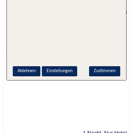
2 Nächte, Nur Hotel
Preis p.P. ab 48 €
Hotel Nowa Panorama
Krakau, Polen, Polen
3.3 - 26 % Weiterempfehlung
Ablehnen
Einstellungen
Zustimmen
1 Nacht, Nur Hotel