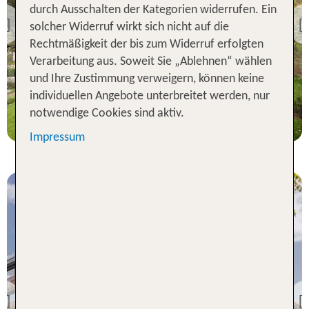
Krakau
durch Ausschalten der Kategorien widerrufen. Ein
Hotel Sopot
solcher Widerruf wirkt sich nicht auf die
Previous
100 % Weiterempfehlung
Rechtmäßigkeit der bis zum Widerruf erfolgten
Verarbeitung aus. Soweit Sie „Ablehnen“ wählen
und Ihre Zustimmung verweigern, können keine
2 Nächte, Ü, DZ
individuellen Angebote unterbreitet werden, nur
p.P. ab 86 €
notwendige Cookies sind aktiv.
Impressum
Krakau
Radisson Hotel Szklarska
Poreba