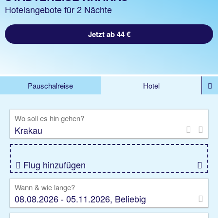
Hotelangebote für 2 Nächte
Jetzt ab 44 €
Pauschalreise
Hotel
DEALS
Flug
Ferienhaus
Mietwagen
Wo soll es hin gehen?
Kreuzfahrten
Rundreisen
Ausflüge
Camper
Privattransfer
Zusatzleistungen
Flug hinzufügen
Wann & wie lange?
08.08.2026 - 05.11.2026, Beliebig