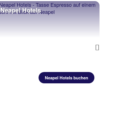
Neapel Hotels
Neap
Next
Neapel Hotels buchen