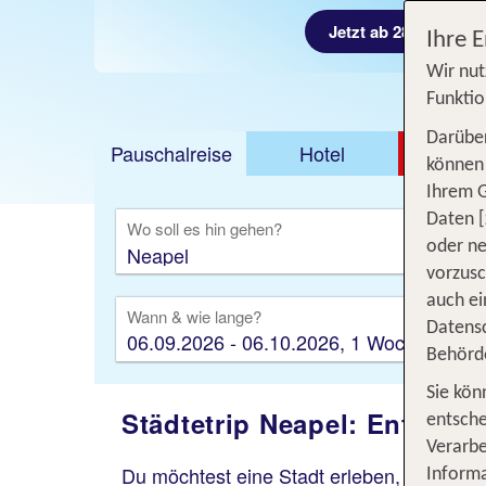
Jetzt ab 289 €
Ihre 
Wir nut
Funktio
Darüber
Pauschalreise
Hotel
DEAL
können 
Ihrem 
Ausfl
Daten [
Wo soll es hin gehen?
oder ne
vorzus
auch ei
Wann & wie lange?
Datensc
06.09.2026 - 06.10.2026, 1 Woche
Behörd
Sie kön
Städtetrip Neapel: Entdeck
entsche
Verarbe
Du möchtest eine Stadt erleben, die
Gesc
Informa