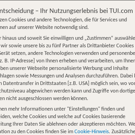
Entscheidung – Ihr Nutzungserlebnis bei TUI.com
zen Cookies und andere Technologien, die für Services und
nen auf unserer Website notwendig sind.
 hinaus und soweit Sie einwilligen und „Zustimmen“ auswähle
S
Flug
Ferienhaus
Mietwagen
Kreu
wir sowie unsere bis zu fünf Partner als Drittanbieter Cookies
Gerät setzen, andere Technologien verwenden und personenb
üge
Camper
Privattransfer
Zusatzleistun
z. B. IP-Adresse] von Ihnen erheben und verarbeiten, um Ihne
Von wo?
ben unserer Webseite personalisierte Werbung und Inhalte
Beliebig
chlagen sowie Messungen und Analysen durchzuführen. Dabei
n Datentransfer in Drittstaaten [z.B. USA] möglich sein, wo v
Wer reist mit?
hutzniveau abgewichen werden kann und Zugriffe von dortig
F
2 Erwachsene
en nicht ausgeschlossen werden können.
nen mehr Informationen unter "Einstellungen" finden und
e die lebendige Metropole am Fuß de
iden, welche Cookies und welche auf Cookies basierende
itung Ihrer Daten Sie ablehnen oder akzeptieren möchten. We
und eine
bietet? 
hichte atmet
lebendige Atmosphäre
tion zu den Cookies finden Sie im
Cookie-Hinweis
. Zusätzlich