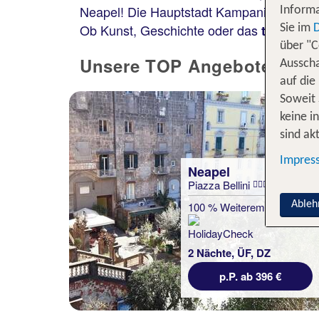
Neapel! Die Hauptstadt Kampaniens
faszi
Informa
Ob Kunst, Geschichte oder das
typische 
Sie im
über "C
Unsere TOP Angebote für 2 
Ausscha
auf die
Soweit 
keine i
sind akt
Impres
Neapel
Piazza Bellini
Ableh
100 % Weiterempfehlung
2 Nächte, ÜF, DZ
p.P. ab 396 €