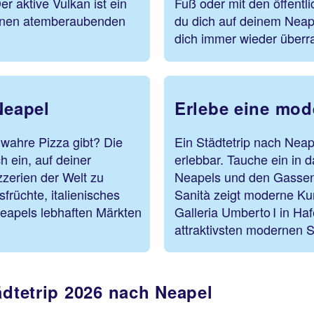
 aktive Vulkan ist ein
Fuß oder mit den öffentl
einen atemberaubenden
du dich auf deinem Neape
dich immer wieder überr
Neapel
Erlebe eine mod
 wahre Pizza gibt? Die
Ein Städtetrip nach Neap
h ein, auf deiner
erlebbar. Tauche ein in 
zzerien der Welt zu
Neapels und den Gassen 
rüchte, italienisches
Sanità zeigt moderne Ku
eapels lebhaften Märkten
Galleria Umberto I in Ha
attraktivsten modernen St
ädtetrip 2026 nach Neapel