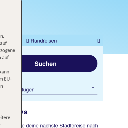
n,
zfahrten
Rundreisen
 auf
ezogene
gen
n auf
Suchen
 kann
om EU-
en
ilter hinzufügen
s Vesuvs
itere
Dann plane deine nächste Städtereise nach
e