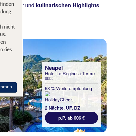
und
.
chitektur
kulinarischen Highlights
 finden
all das!
idung
h nicht
us.
nen
ookies
Neapel
Hotel La Reginella Terme
immen
93 % Weiterempfehlung
2 Nächte, ÜF, DZ
p.P. ab 606 €