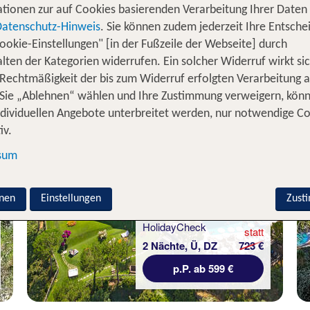
mit
, einzigartiger
niert
antiken Sehenswürdigkeiten
Ar
tionen zur auf Cookies basierenden Verarbeitung Ihrer Daten
r – ein Städtetrip nach Neapel bietet dir 
italienische Flai
Datenschutz-Hinweis
. Sie können zudem jederzeit Ihre Entsche
ookie-Einstellungen" [in der Fußzeile der Webseite] durch
Nächte Neapel inkl. Flug
lten der Kategorien widerrufen. Ein solcher Widerruf wirkt sic
 Rechtmäßigkeit der bis zum Widerruf erfolgten Verarbeitung a
Sie „Ablehnen“ wählen und Ihre Zustimmung verweigern, kön
ndividuellen Angebote unterbreitet werden, nur notwendige C
iv.
Neapel
sum
Grand Hotel President
nen
Einstellungen
Zust
88 % Weiterempfehlung
statt
2 Nächte, Ü, DZ
723 €
p.P. ab 599 €