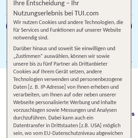
Wer reist mit?
Ihre Entscheidung – Ihr
2 Erwachsene
Nutzungserlebnis bei TUI.com
Wir nutzen Cookies und andere Technologien, die
Suchen
für Services und Funktionen auf unserer Website
notwendig sind.
Darüber hinaus und soweit Sie einwilligen und
Filter hinzufügen
„Zustimmen“ auswählen, können wir sowie
unsere bis zu fünf Partner als Drittanbieter
Cookies auf Ihrem Gerät setzen, andere
Städtereise Rom: Dein
Technologien verwenden und personenbezogene
unvergesslicher Trip in die
Daten [z. B. IP-Adresse] von Ihnen erheben und
verarbeiten, um Ihnen auf oder neben unserer
„Ewige Stadt“
Webseite personalisierte Werbung und Inhalte
vorzuschlagen sowie Messungen und Analysen
Eingebettet
zwischen sieben Hügeln am Ufer des
durchzuführen. Dabei kann auch ein
liegt Rom – die Stadt, deren Magie seit
Tibers
Datentransfer in Drittstaaten [z.B. USA] möglich
jeher Menschen aus aller Welt in den Bann zieht.
sein, wo vom EU-Datenschutzniveau abgewichen
Du möchtest
der
die einzigartige Atmosphäre