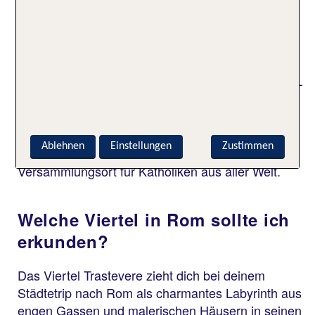
Was bietet der Vatikan für
kulturelle Highlights?
Der Vatikan ist vor allem für die Basilika St. Peter –
besser bekannt als Petersdom – mit der
Sixtinischen Kapelle und den Vatikanischen
Museen weltberühmt. Vor dem Dom glänzt der
Ablehnen
Einstellungen
Zustimmen
Petersplatz als architektonisches Highlight und als
Versammlungsort für Katholiken aus aller Welt.
Welche Viertel in Rom sollte ich
erkunden?
Das Viertel Trastevere zieht dich bei deinem
Städtetrip nach Rom als charmantes Labyrinth aus
engen Gassen und malerischen Häusern in seinen