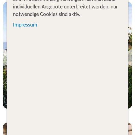
individuellen Angebote unterbreitet werden, nur
notwendige Cookies sind aktiv.
Impressum
Rom
The Marcella Royal Hotel -
Rooftop Garden
Previous
99 % Weiterempfehlung
statt
3 Nächte, ÜF, DZ
323 €
p.P. ab 303 €