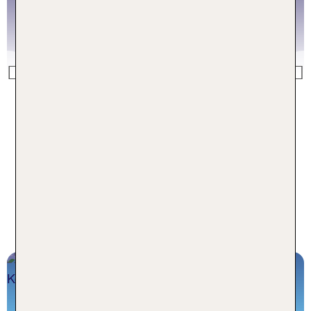
Rom Last Minute
Previous
Rom Last Minute buchen
Inspiration aus dem TUI Blog für
deine Städtereise Rom
Die TOP 10 Rom Sehenswürdigkeiten