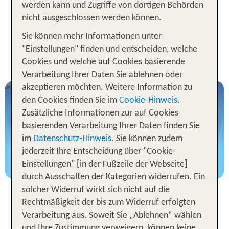
werden kann und Zugriffe von dortigen Behörden
italienischen Hauptstadt einmal selbst erleben?
nicht ausgeschlossen werden können.
Dann begib dich auf eine Städtereise nach Rom
2026 und lass dich von antiken Monumenten,
Sie können mehr Informationen unter
und dem typisch
kulinarischen Genüssen
"Einstellungen" finden und entscheiden, welche
begeistern!
römischen Flair
Cookies und welche auf Cookies basierende
Verarbeitung Ihrer Daten Sie ablehnen oder
akzeptieren möchten. Weitere Information zu
TUI Tours Rom
den Cookies finden Sie im
Cookie-Hinweis
.
Eintrittskarten, Transfer uvm.
Zusätzliche Informationen zur auf Cookies
basierenden Verarbeitung Ihrer Daten finden Sie
im
Datenschutz-Hinweis
. Sie können zudem
jederzeit Ihre Entscheidung über "Cookie-
Jetzt Extras für Rom buchen
Einstellungen" [in der Fußzeile der Webseite]
durch Ausschalten der Kategorien widerrufen. Ein
solcher Widerruf wirkt sich nicht auf die
Unsere TOP Angebote für 3
Rechtmäßigkeit der bis zum Widerruf erfolgten
Nächte in Rom inkl. Flug
Verarbeitung aus. Soweit Sie „Ablehnen“ wählen
und Ihre Zustimmung verweigern, können keine