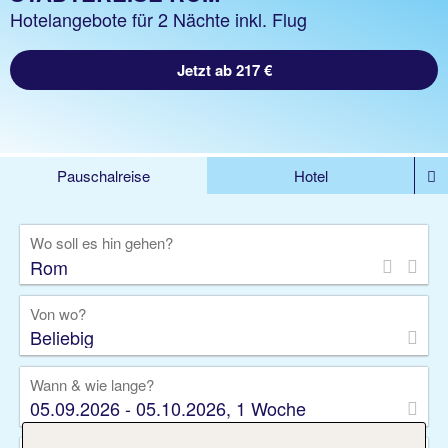
Hotelangebote für 2 Nächte inkl. Flug
Jetzt ab 217 €
Pauschalreise
Hotel
DEALS
Flug
Ferienhaus
Mietwagen
Wo soll es hin gehen?
Kreuzfahrten
Rundreisen
Ausflüge
Camper
Privattransfer
Zusatzleistungen
Von wo?
Beliebig
Wann & wie lange?
05.09.2026 - 05.10.2026, 1 Woche