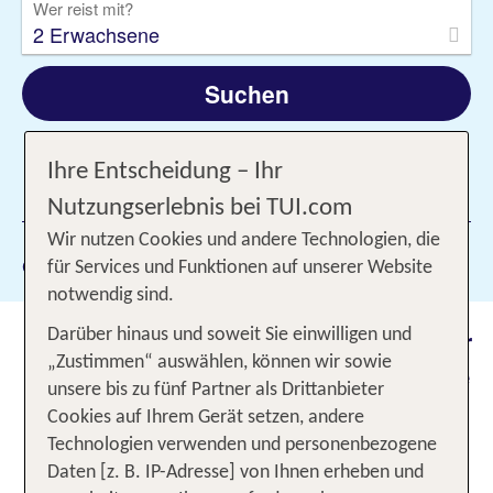
Wer reist mit?
2 Erwachsene
Suchen
Ihre Entscheidung – Ihr
1 Filter hinzugefügt
Nutzungserlebnis bei TUI.com
Wir nutzen Cookies und andere Technologien, die
Gewählte Filter:
Pomorie
für Services und Funktionen auf unserer Website
notwendig sind.
Urlaub in Pomorie: Ferien an der
Darüber hinaus und soweit Sie einwilligen und
„Zustimmen“ auswählen, können wir sowie
bulgarischen Schwarzmeerküste
unsere bis zu fünf Partner als Drittanbieter
Cookies auf Ihrem Gerät setzen, andere
Das Urlaubsziel Pomorie ist eine bezaubernde,
Technologien verwenden und personenbezogene
kleine Küstenstadt in Bulgarien. Suchst du nach
Daten [z. B. IP-Adresse] von Ihnen erheben und
Entspannung, Kultur und Naturerlebnissen? Dann