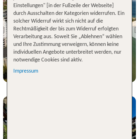
Einstellungen" [in der Fußzeile der Webseite]
durch Ausschalten der Kategorien widerrufen. Ein
Pomorie
solcher Widerruf wirkt sich nicht auf die
Secrets Sunny Beach &
Spa
Rechtmäßigkeit der bis zum Widerruf erfolgten
Previous
96 % Weiterempfehlung
Verarbeitung aus. Soweit Sie „Ablehnen“ wählen
und Ihre Zustimmung verweigern, können keine
statt
individuellen Angebote unterbreitet werden, nur
7 Nächte, AI, DZ
869 €
notwendige Cookies sind aktiv.
p.P. ab 700 €
Impressum