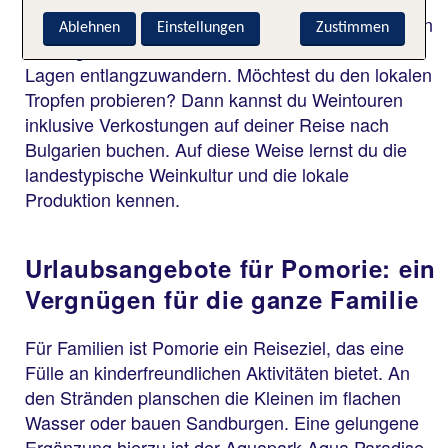
Bedingungen für den Weinbau. Es lohnt sich, einen
Ablehnen
Einstellungen
Zustimmen
Ausflug ins Hinterland zu machen und an den
Lagen entlangzuwandern. Möchtest du den lokalen
Tropfen probieren? Dann kannst du Weintouren
inklusive Verkostungen auf deiner Reise nach
Bulgarien buchen. Auf diese Weise lernst du die
landestypische Weinkultur und die lokale
Produktion kennen.
Urlaubsangebote für Pomorie: ein
Vergnügen für die ganze Familie
Für Familien ist Pomorie ein Reiseziel, das eine
Fülle an kinderfreundlichen Aktivitäten bietet. An
den Stränden planschen die Kleinen im flachen
Wasser oder bauen Sandburgen. Eine gelungene
Ergänzung hierzu ist der Aquapark Aqua Paradise