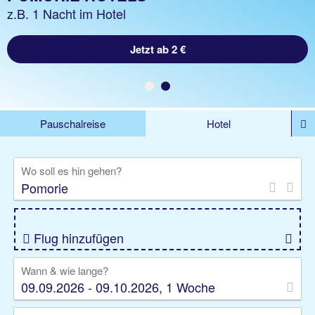
z.B. 1 Woche Hotel inklusive Flug
z.B. 1 Nacht im Hotel
Jetzt ab 700 €
Jetzt ab 2 €
Pauschalreise
Hotel
DEALS
Flug
Ferienhaus
Mietwagen
Wo soll es hin gehen?
Kreuzfahrten
Rundreisen
Ausflüge
Camper
Privattransfer
Zusatzleistungen
Flug hinzufügen
Wann & wie lange?
09.09.2026 - 09.10.2026, 1 Woche