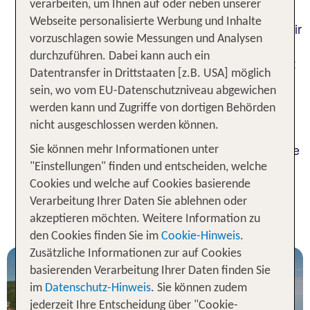
verarbeiten, um Ihnen auf oder neben unserer
bist du dort genau richtig. In deinem Urlaub am
Webseite personalisierte Werbung und Inhalte
Sonnenstrand des Schwarzen Meers lässt du es dir
vorzuschlagen sowie Messungen und Analysen
an malerischen Stränden und in heilenden
durchzuführen. Dabei kann auch ein
Thermalquellen gut gehen. Die historische Altstadt
Datentransfer in Drittstaaten [z.B. USA] möglich
zeigt dir einen kleinen Teil der langen
sein, wo vom EU-Datenschutzniveau abgewichen
Stadtgeschichte, während du in der Umgebung
werden kann und Zugriffe von dortigen Behörden
Weinhaine und Weingüter erkundest. Ein weiteres
nicht ausgeschlossen werden können.
Highlight der charmanten Halbinsel, auf der die
Stadt liegt, ist die lokale Küche, deren Basis frische
Sie können mehr Informationen unter
Zutaten aus den Küstengebieten bilden.
"Einstellungen" finden und entscheiden, welche
Cookies und welche auf Cookies basierende
1 Woche Pomorie Urlaub inkl.
Verarbeitung Ihrer Daten Sie ablehnen oder
Flug - Unsere TOP Angebote
akzeptieren möchten. Weitere Information zu
den Cookies finden Sie im
Cookie-Hinweis
.
Zusätzliche Informationen zur auf Cookies
basierenden Verarbeitung Ihrer Daten finden Sie
im
Datenschutz-Hinweis
. Sie können zudem
jederzeit Ihre Entscheidung über "Cookie-