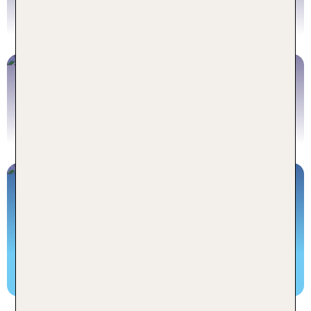
Cabarete Pauschalreisen buchen
DomRep Flüge
DomRep Flüge buchen
DomRep Ausflüge
DomRep Ausflüge buchen