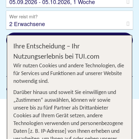
05.09.2026 - 05.10.2026, 1 Woche
Wer reist mit?
2 Erwachsene
Suchen
Ihre Entscheidung – Ihr
Nutzungserlebnis bei TUI.com
Wir nutzen Cookies und andere Technologien, die
1 Filter hinzugefügt
für Services und Funktionen auf unserer Website
notwendig sind.
Gewählte Filter:
Cabarete
Darüber hinaus und soweit Sie einwilligen und
„Zustimmen“ auswählen, können wir sowie
Dein Urlaub in Cabarete in der
unsere bis zu fünf Partner als Drittanbieter
Cookies auf Ihrem Gerät setzen, andere
Dominikanischen Republik
Technologien verwenden und personenbezogene
Daten [z. B. IP-Adresse] von Ihnen erheben und
Im Norden der Dominikanischen Republik befindet