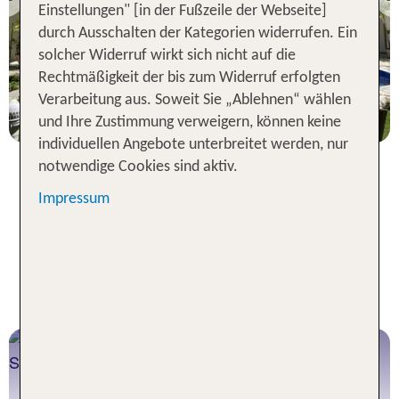
Previous
Einstellungen" [in der Fußzeile der Webseite]
100 % Weiterempfehlung
durch Ausschalten der Kategorien widerrufen. Ein
statt
solcher Widerruf wirkt sich nicht auf die
7 Nächte, Ü, DZ
1226 €
Rechtmäßigkeit der bis zum Widerruf erfolgten
p.P. ab 1202 €
Verarbeitung aus. Soweit Sie „Ablehnen“ wählen
und Ihre Zustimmung verweigern, können keine
individuellen Angebote unterbreitet werden, nur
notwendige Cookies sind aktiv.
Impressum
Urlaub in Cabarete 2026 - für
jeden Reisetypen das perfekte
Angebot
Cabarete Pauschalreisen