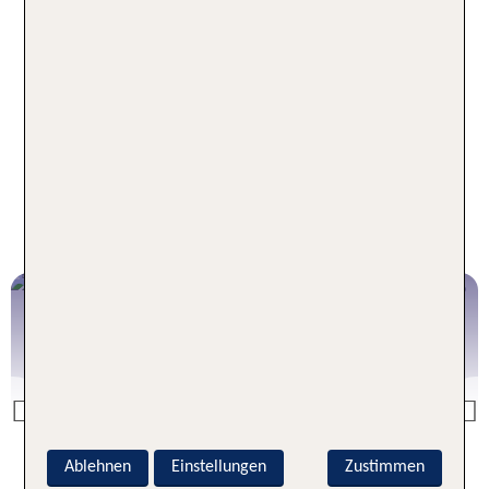
Baden ein und punktet mit einer besonders
schönen Kulisse. Etwas außerhalb liegt die Playa
Grande mit ihrem langen weißen Sandstrand und
kristallklarem Wasser.
Inspiration aus dem TUI
Reiseblog für deinen Cabarete
Urlaub
Sportliche Ausflüge
in der DomRep
Previous
Ablehnen
Einstellungen
Zustimmen
Zum Ausflüge Artikel