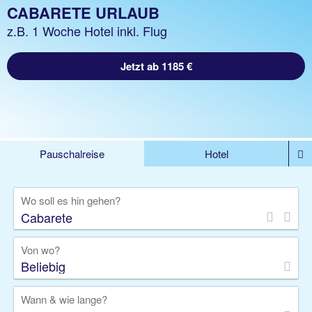
CABARETE URLAUB
z.B. 1 Woche Hotel inkl. Flug
Jetzt ab 1185 €
Pauschalreise
Hotel
DEALS
Flug
Ferienhaus
Mietwagen
Wo soll es hin gehen?
Kreuzfahrten
Rundreisen
Ausflüge
Camper
Privattransfer
Zusatzleistungen
Von wo?
Beliebig
Wann & wie lange?