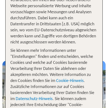
verarbeiten, um Ihnen auf oder neben unserer
sich mit Cabarete ein Urlaubsziel, das dir
Webseite personalisierte Werbung und Inhalte
Entspannung am Strand, Abenteuer beim Sport
vorzuschlagen sowie Messungen und Analysen
und zahlreiche Ausflugsmöglichkeiten bietet.
durchzuführen. Dabei kann auch ein
Obgleich vor allem Surfer nach Cabarete reisen,
Datentransfer in Drittstaaten [z.B. USA] möglich
gibt es in deinem Urlaub dort noch viel mehr zu
sein, wo vom EU-Datenschutzniveau abgewichen
entdecken.
werden kann und Zugriffe von dortigen Behörden
nicht ausgeschlossen werden können.
1 Woche Cabarete Urlaub inkl.
Flug - Unsere TOP Angebote
Sie können mehr Informationen unter
"Einstellungen" finden und entscheiden, welche
Cookies und welche auf Cookies basierende
Verarbeitung Ihrer Daten Sie ablehnen oder
akzeptieren möchten. Weitere Information zu
den Cookies finden Sie im
Cookie-Hinweis
.
Zusätzliche Informationen zur auf Cookies
basierenden Verarbeitung Ihrer Daten finden Sie
Cabarete
im
Datenschutz-Hinweis
. Sie können zudem
Villa Taina
jederzeit Ihre Entscheidung über "Cookie-