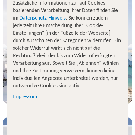
Zusätzliche Informationen zur auf Cookies
basierenden Verarbeitung Ihrer Daten finden Sie
im
Datenschutz-Hinweis
. Sie können zudem
jederzeit Ihre Entscheidung über "Cookie-
Einstellungen" [in der Fußzeile der Webseite]
Mykonos Stadt
durch Ausschalten der Kategorien widerrufen. Ein
Mykonos Blu – A Grecotel
solcher Widerruf wirkt sich nicht auf die
Resort to Live
Previous
Rechtmäßigkeit der bis zum Widerruf erfolgten
99 % Weiterempfehlung
Verarbeitung aus. Soweit Sie „Ablehnen“ wählen
und Ihre Zustimmung verweigern, können keine
statt
7 Nächte, ÜF, Bu
1741 €
individuellen Angebote unterbreitet werden, nur
notwendige Cookies sind aktiv.
p.P. ab 1720 €
Impressum