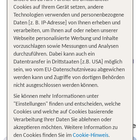
Doch Mykonos Stadt kann weitaus mehr, als
Cookies auf Ihrem Gerät setzen, andere
Feierwütige zu begeistern.
mit
Urige Cafés
Technologien verwenden und personenbezogene
leckerem Gebäck,
und
einsame Strände
Daten [z. B. IP-Adresse] von Ihnen erheben und
versprechen einen ganz
vielseitige Aktivitäten
verarbeiten, um Ihnen auf oder neben unserer
besonderen Urlaub an der ägäischen
Webseite personalisierte Werbung und Inhalte
Mittelmeerküste Griechenlands. Typisch für
vorzuschlagen sowie Messungen und Analysen
Mykonos Stadt sind die pulsierende Lebenslust,
durchzuführen. Dabei kann auch ein
aber auch Kunstgalerien, enge Altstadtgassen und
Datentransfer in Drittstaaten [z.B. USA] möglich
die herausragende touristische Infrastruktur. Hier
sein, wo vom EU-Datenschutzniveau abgewichen
findest du alles, was es für einen gelungenen
werden kann und Zugriffe von dortigen Behörden
Urlaub braucht – von Anbietern sportlicher
nicht ausgeschlossen werden können.
Aktivitäten bis zu Restaurants für jeden
Sie können mehr Informationen unter
Geschmack.
"Einstellungen" finden und entscheiden, welche
Cookies und welche auf Cookies basierende
1 Woche Mykonos Stadt Urlaub
Verarbeitung Ihrer Daten Sie ablehnen oder
inkl. Flug - Unsere TOP Angebote
akzeptieren möchten. Weitere Information zu
den Cookies finden Sie im
Cookie-Hinweis
.