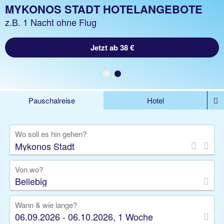
MYKONOS STADT URLAUB
MYKONOS STADT HOTELANGEBOTE
z.B. 1 Woche Hotel inkl. Flug
z.B. 1 Nacht ohne Flug
Jetzt ab 562 €
Jetzt ab 38 €
Pauschalreise
Hotel
DEALS
Flug
Ferienhaus
Mietwagen
Wo soll es hin gehen?
Kreuzfahrten
Rundreisen
Ausflüge
Camper
Privattransfer
Zusatzleistungen
Von wo?
Beliebig
Wann & wie lange?
06.09.2026 - 06.10.2026, 1 Woche