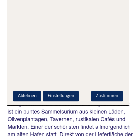
erkunden? In Gioras Wood Medieval Mykonian
Bakery genießt du in authentischer Atmosphäre
lokale Spezialitäten. Atme den betörenden Duft
griechischen Mokkas und wähle ein Stück
himmlisches Gebäck dazu. In anderen Läden
findest du die coolsten Outfits. Sie bieten
Bademode, Tahiti-Öl, Strandtaschen und Kaftans
für deinen Strandurlaub.
Genusskultur am Urlaubsziel
Mykonos Stadt
Ablehnen
Einstellungen
Zustimmen
Maßgeblich für die Genusskultur in Mykonos Stadt
ist ein buntes Sammelsurium aus kleinen Läden,
Olivenplantagen, Tavernen, rustikalen Cafés und
Märkten. Einer der schönsten findet allmorgendlich
am alten Hafen statt. Direkt von der Lieferfläche der