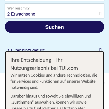
Wer reist mit?
2 Erwachsene
Suchen
1 Filter hinzugefügt
Ihre Entscheidung – Ihr
Gewählte Filter:
Mykonos Stadt
Nutzungserlebnis bei TUI.com
Wir nutzen Cookies und andere Technologien, die
Erlebe dein Urlaubsziel Mykonos
für Services und Funktionen auf unserer Website
Stadt mit TUI
notwendig sind.
Darüber hinaus und soweit Sie einwilligen und
Das
ist bei
Nachtleben von Mykonos Stadt
„Zustimmen“ auswählen, können wir sowie
Nachteulen berüchtigt für amüsante Clubnächte.
unsere bis zu fünf Partner als Drittanbieter