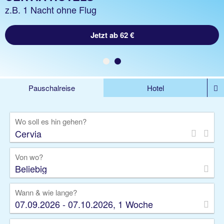
z.B. 1 Woche Hotel inkl. Flug
z.B. 1 Nacht ohne Flug
Jetzt ab 924 €
Jetzt ab 62 €
Pauschalreise
Hotel
DEALS
Flug
Ferienhaus
Mietwagen
Wo soll es hin gehen?
Kreuzfahrten
Rundreisen
Ausflüge
Camper
Privattransfer
Zusatzleistungen
Von wo?
Beliebig
Wann & wie lange?
07.09.2026 - 07.10.2026, 1 Woche