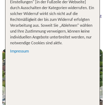
Einstellungen" [in der Fußzeile der Webseite]
vorwiegend sonnig und warm. Im Sommer reichen
durch Ausschalten der Kategorien widerrufen. Ein
die Temperaturen bis an die 30 Grad heran. Einen
solcher Widerruf wirkt sich nicht auf die
Urlaub in Cervia nach Deinen Vorstellungen buchst
Rechtmäßigkeit der bis zum Widerruf erfolgten
Du mit TUI zu besonders günstigen Preisen.
Verarbeitung aus. Soweit Sie „Ablehnen“ wählen
1 Woche Urlaub in Cervia inkl.
und Ihre Zustimmung verweigern, können keine
individuellen Angebote unterbreitet werden, nur
Flug - Unsere TOP Angebote
notwendige Cookies sind aktiv.
Impressum
Cervia
Marina Family Resort
Previous
81 % Weiterempfehlung