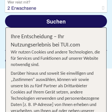
Wer reist mit?
2 Erwachsene
Suchen
Ihre Entscheidung – Ihr
1 Filter hinzugefügt
Nutzungserlebnis bei TUI.com
Wir nutzen Cookies und andere Technologien, die
für Services und Funktionen auf unserer Website
Gewählte Filter:
Cervia
notwendig sind.
Darüber hinaus und soweit Sie einwilligen und
Abwechslungsreiche Tage im
„Zustimmen“ auswählen, können wir sowie
Urlaub in Cervia in Italien
unsere bis zu fünf Partner als Drittanbieter
Cookies auf Ihrem Gerät setzen, andere
30 Kilometer nördlich von Rimini liegt an der
Technologien verwenden und personenbezogene
Adriaküste der Emilia Romagna der beliebte
Daten [z. B. IP-Adresse] von Ihnen erheben und
Urlaubsort Cervia. Dort erholst Du Dich am
verarbeiten, um Ihnen auf oder neben unserer