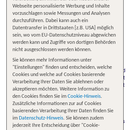
gepflegten Sandstrand und erfährst nebenbei,
Webseite personalisierte Werbung und Inhalte
welche Bedeutung der Abbau des süßen
vorzuschlagen sowie Messungen und Analysen
Meersalzes in den Salinen schon im Mittelalter
durchzuführen. Dabei kann auch ein
hatte. Deine Urlaubstage in Cervia gestaltest Du
Datentransfer in Drittstaaten [z.B. USA] möglich
abwechslungsreich mit einem Einkaufsbummel im
sein, wo vom EU-Datenschutzniveau abgewichen
Nachbarort Milano Marittima, einem Besuch des
werden kann und Zugriffe von dortigen Behörden
Schmetterlingshauses oder kleinen
nicht ausgeschlossen werden können.
Rundwanderungen in der Region. Du findest
Sie können mehr Informationen unter
komfortabel ausgestattete Hotels in Cervia direkt
"Einstellungen" finden und entscheiden, welche
am Meer oder nur wenige Schritte vom Sandstrand
Cookies und welche auf Cookies basierende
entfernt. In modern eingerichteten Zimmern erholst
Verarbeitung Ihrer Daten Sie ablehnen oder
Du Dich als Alleinreisender, im Romantikurlaub mit
akzeptieren möchten. Weitere Information zu
dem Partner oder mit der Familie ausgezeichnet.
den Cookies finden Sie im
Cookie-Hinweis
.
Die Urlaubsangebote umfassen Aktivitäten und
Zusätzliche Informationen zur auf Cookies
Bewegung in der Natur, interessante
basierenden Verarbeitung Ihrer Daten finden Sie
Besichtigungen sowie Wellness und Gesundheit
im
Datenschutz-Hinweis
. Sie können zudem
und sprechen somit Reisende jeden Alters an. Das
jederzeit Ihre Entscheidung über "Cookie-
Wetter in Cervia ist von April bis Oktober