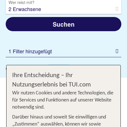
Wer reist mit?
2 Erwachsene
Suchen
1 Filter hinzugefügt
Gewählte Filter:
Neapel
Ihre Entscheidung – Ihr
Nutzungserlebnis bei TUI.com
Urlaub in Neapel nahe der
Wir nutzen Cookies und andere Technologien, die
Amalfiküste: urbanes Flair mit
für Services und Funktionen auf unserer Website
herrlichem Blick auf den Vesuv
notwendig sind.
Darüber hinaus und soweit Sie einwilligen und
Du suchst für Deinen Strandurlaub einen ganz
„Zustimmen“ auswählen, können wir sowie
besonderen Ort? Dann reise nach Neapel in die