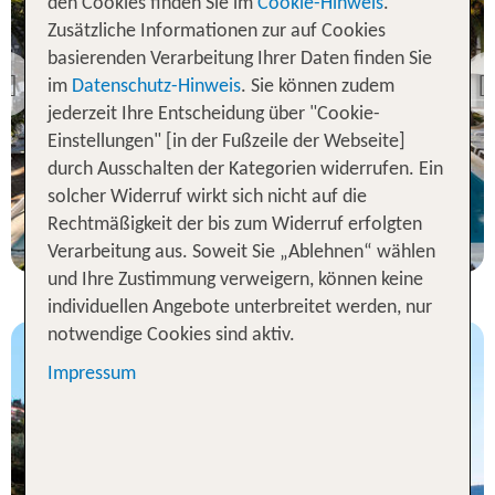
den Cookies finden Sie im
Cookie-Hinweis
.
Zusätzliche Informationen zur auf Cookies
Neapel inkl. Flug
basierenden Verarbeitung Ihrer Daten finden Sie
Royal Palm Terme
im
Datenschutz-Hinweis
. Sie können zudem
Previous
81 % Weiterempfehlung
jederzeit Ihre Entscheidung über "Cookie-
Einstellungen" [in der Fußzeile der Webseite]
durch Ausschalten der Kategorien widerrufen. Ein
3 Nächte, ÜF, DZ
solcher Widerruf wirkt sich nicht auf die
p.P. ab 365 €
Rechtmäßigkeit der bis zum Widerruf erfolgten
Verarbeitung aus. Soweit Sie „Ablehnen“ wählen
und Ihre Zustimmung verweigern, können keine
individuellen Angebote unterbreitet werden, nur
notwendige Cookies sind aktiv.
Impressum
Neapel inkl. Flug