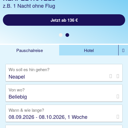
z.B. 1 Woche Hotel inkl. Flug
z.B. 1 Nacht ohne Flug
Jetzt ab 1507 €
Jetzt ab 136 €
Pauschalreise
Hotel
DEALS
Flug
Ferienhaus
Mietwagen
Wo soll es hin gehen?
Kreuzfahrten
Rundreisen
Ausflüge
Camper
Privattransfer
Zusatzleistungen
Von wo?
Beliebig
Wann & wie lange?
08.09.2026 - 08.10.2026, 1 Woche