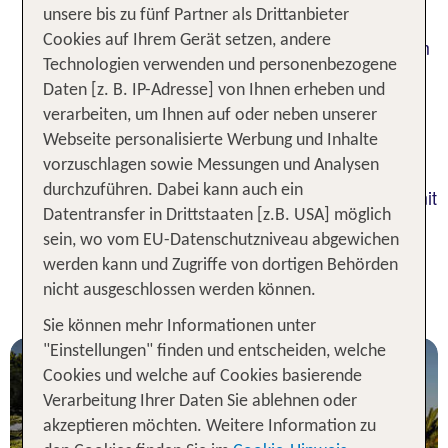
unsere bis zu fünf Partner als Drittanbieter
Hauptstadt der Region Kampanien. Deinen Urlaub
Cookies auf Ihrem Gerät setzen, andere
in Neapel verbringst Du am Tyrrhenischen Meer im
Technologien verwenden und personenbezogene
Süden Italiens am Golf von Neapel in einer der
Daten [z. B. IP-Adresse] von Ihnen erheben und
sonnigsten Regionen Europas. Dich erwartet in
verarbeiten, um Ihnen auf oder neben unserer
Neapel im Urlaub 2026 eine spektakuläre Kulisse,
Webseite personalisierte Werbung und Inhalte
denn der mächtige Vesuv überragt die von der
vorzuschlagen sowie Messungen und Analysen
Halbinsel Sorrent eingerahmte Stadt. Südlich von
durchzuführen. Dabei kann auch ein
Neapel erstreckt sich die zerklüftete Amalfiküste mit
Datentransfer in Drittstaaten [z.B. USA] möglich
dem bunten Fischerdorf Positano.
sein, wo vom EU-Datenschutzniveau abgewichen
3 Nächte Neapel inkl. Flug -
werden kann und Zugriffe von dortigen Behörden
nicht ausgeschlossen werden können.
Unsere TOP Angebote
Sie können mehr Informationen unter
"Einstellungen" finden und entscheiden, welche
Cookies und welche auf Cookies basierende
Verarbeitung Ihrer Daten Sie ablehnen oder
akzeptieren möchten. Weitere Information zu